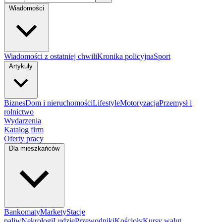
Wiadomości
Wiadomości z ostatniej chwili
Kronika policyjna
Sport
Artykuły
Biznes
Dom i nieruchomości
Lifestyle
Motoryzacja
Przemysł i
rolnictwo
Wydarzenia
Katalog firm
Oferty pracy
Dla mieszkańców
Bankomaty
Markety
Stacje
paliw
Nekrologi
Ludzie
Przewodniki
Kościoły
Kursy walut