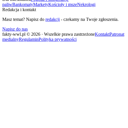
paliw
Bankomaty
Markety
Kościoły i msze
Nekrologi
Redakcja i kontakt
Masz temat? Napisz do
redakcji
- czekamy na Twoje zgłoszenia.
Napisz do nas
fakty-wwl.pl © 2026 · Wszelkie prawa zastrzeżone
Kontakt
Patronat
medialny
Regulamin
Polityka prywatności