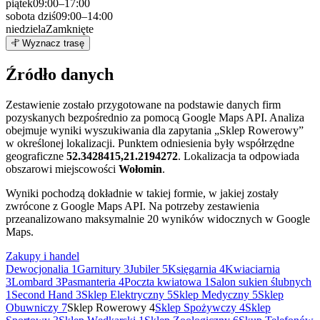
piątek
09:00–17:00
sobota
dziś
09:00–14:00
niedziela
Zamknięte
Leaflet
|
©
OpenStreetMap
4
Wyznacz trasę
+
Źródło danych
−
Zestawienie zostało przygotowane na podstawie danych firm
pozyskanych bezpośrednio za pomocą Google Maps API. Analiza
obejmuje wyniki wyszukiwania dla zapytania „Sklep Rowerowy”
w określonej lokalizacji. Punktem odniesienia były współrzędne
geograficzne
52.3428415,21.2194272
. Lokalizacja ta odpowiada
obszarowi miejscowości
Wołomin
.
Wyniki pochodzą dokładnie w takiej formie, w jakiej zostały
zwrócone z Google Maps API. Na potrzeby zestawienia
przeanalizowano maksymalnie 20 wyników widocznych w Google
Maps.
Zakupy i handel
Dewocjonalia
1
Garnitury
3
Jubiler
5
Księgarnia
4
Kwiaciarnia
3
Lombard
3
Pasmanteria
4
Poczta kwiatowa
1
Salon sukien ślubnych
1
Second Hand
3
Sklep Elektryczny
5
Sklep Medyczny
5
Sklep
Obuwniczy
7
Sklep Rowerowy
4
Sklep Spożywczy
4
Sklep