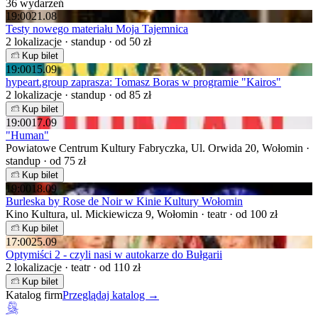
36 wydarzeń
19:00
21.08
Testy nowego materiału Moja Tajemnica
2 lokalizacje · standup · od 50 zł
Kup bilet
19:00
15.09
hypeart.group zaprasza: Tomasz Boras w programie "Kairos"
2 lokalizacje · standup · od 85 zł
Kup bilet
19:00
17.09
"Human"
Powiatowe Centrum Kultury Fabryczka, Ul. Orwida 20, Wołomin ·
standup · od 75 zł
Kup bilet
19:00
18.09
Burleska by Rose de Noir w Kinie Kultury Wołomin
Kino Kultura, ul. Mickiewicza 9, Wołomin · teatr · od 100 zł
Kup bilet
17:00
25.09
Optymiści 2 - czyli nasi w autokarze do Bułgarii
2 lokalizacje · teatr · od 110 zł
Kup bilet
Katalog firm
Przeglądaj katalog →