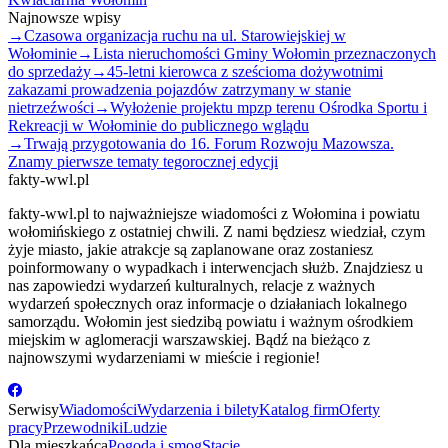
Najnowsze wpisy
→
Czasowa organizacja ruchu na ul. Starowiejskiej w
Wołominie
→
Lista nieruchomości Gminy Wołomin przeznaczonych
do sprzedaży
→
45-letni kierowca z sześcioma dożywotnimi
zakazami prowadzenia pojazdów zatrzymany w stanie
nietrzeźwości
→
Wyłożenie projektu mpzp terenu Ośrodka Sportu i
Rekreacji w Wołominie do publicznego wglądu
→
Trwają przygotowania do 16. Forum Rozwoju Mazowsza.
Znamy pierwsze tematy tegorocznej edycji
fakty-wwl.pl
fakty-wwl.pl to najważniejsze wiadomości z Wołomina i powiatu
wołomińskiego z ostatniej chwili. Z nami będziesz wiedział, czym
żyje miasto, jakie atrakcje są zaplanowane oraz zostaniesz
poinformowany o wypadkach i interwencjach służb. Znajdziesz u
nas zapowiedzi wydarzeń kulturalnych, relacje z ważnych
wydarzeń społecznych oraz informacje o działaniach lokalnego
samorządu. Wołomin jest siedzibą powiatu i ważnym ośrodkiem
miejskim w aglomeracji warszawskiej. Bądź na bieżąco z
najnowszymi wydarzeniami w mieście i regionie!
Serwisy
Wiadomości
Wydarzenia i bilety
Katalog firm
Oferty
pracy
Przewodniki
Ludzie
Dla mieszkańca
Pogoda i smog
Stacje