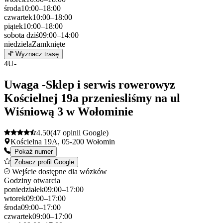
środa
10:00–18:00
czwartek
10:00–18:00
piątek
10:00–18:00
sobota
dziś
09:00–14:00
niedziela
Zamknięte
Leaflet
|
©
OpenStreetMap
3
Wyznacz trasę
+
4
U-
−
Uwaga -Sklep i serwis rowerowyz
Kościelnej 19a przeniesliśmy na ul
Wiśniową 3 w Wołominie
4.50
(47 opinii Google)
Kościelna 19A, 05-200 Wołomin
Pokaż numer
Zobacz profil Google
Wejście dostępne dla wózków
Godziny otwarcia
poniedziałek
09:00–17:00
wtorek
09:00–17:00
środa
09:00–17:00
czwartek
09:00–17:00