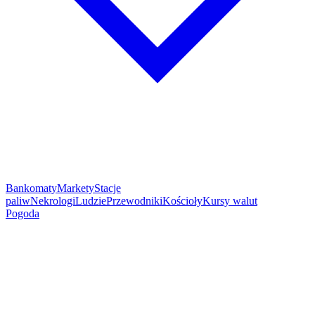
Bankomaty
Markety
Stacje
paliw
Nekrologi
Ludzie
Przewodniki
Kościoły
Kursy walut
Pogoda