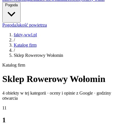
Pogoda
Pogoda
Jakość powietrza
fakty-wwl.pl
/
Katalog firm
/
Sklep Rowerowy Wołomin
Katalog firm
Sklep Rowerowy Wołomin
4 obiekty w tej kategorii · oceny i opinie z Google · godziny
otwarcia
1
1
1