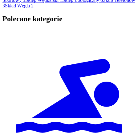
Sportowy
3
Sklep Wędkarski
1
Sklep Zoologiczny
6
Skup Telefonów
3
Skład Węgla
2
Polecane kategorie