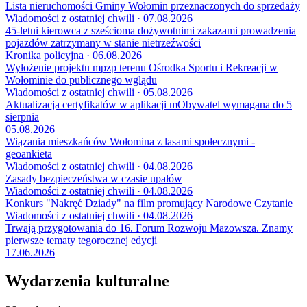
Lista nieruchomości Gminy Wołomin przeznaczonych do sprzedaży
Wiadomości z ostatniej chwili · 07.08.2026
45-letni kierowca z sześcioma dożywotnimi zakazami prowadzenia
pojazdów zatrzymany w stanie nietrzeźwości
Kronika policyjna · 06.08.2026
Wyłożenie projektu mpzp terenu Ośrodka Sportu i Rekreacji w
Wołominie do publicznego wglądu
Wiadomości z ostatniej chwili · 05.08.2026
Aktualizacja certyfikatów w aplikacji mObywatel wymagana do 5
sierpnia
05.08.2026
Wiązania mieszkańców Wołomina z lasami społecznymi -
geoankieta
Wiadomości z ostatniej chwili · 04.08.2026
Zasady bezpieczeństwa w czasie upałów
Wiadomości z ostatniej chwili · 04.08.2026
Konkurs "Nakręć Dziady" na film promujący Narodowe Czytanie
Wiadomości z ostatniej chwili · 04.08.2026
Trwają przygotowania do 16. Forum Rozwoju Mazowsza. Znamy
pierwsze tematy tegorocznej edycji
17.06.2026
Wydarzenia kulturalne