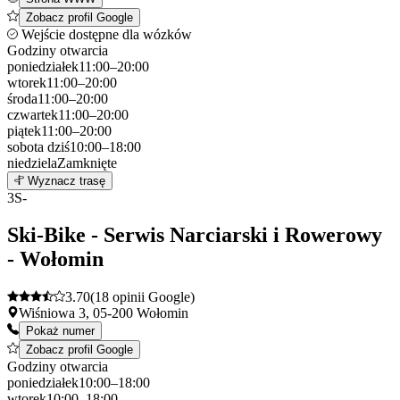
Zobacz profil Google
Wejście dostępne dla wózków
Godziny otwarcia
poniedziałek
11:00–20:00
wtorek
11:00–20:00
środa
11:00–20:00
czwartek
11:00–20:00
piątek
11:00–20:00
sobota
dziś
10:00–18:00
niedziela
Zamknięte
Leaflet
|
©
OpenStreetMap
2
Wyznacz trasę
+
3
S-
−
Ski-Bike - Serwis Narciarski i Rowerowy
- Wołomin
3.70
(18 opinii Google)
Wiśniowa 3, 05-200 Wołomin
Pokaż numer
Zobacz profil Google
Godziny otwarcia
poniedziałek
10:00–18:00
wtorek
10:00–18:00