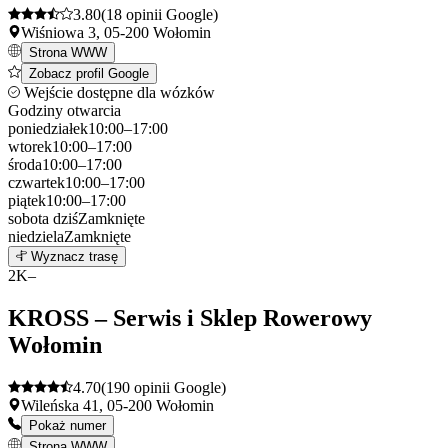
3.80
(18 opinii Google)
Wiśniowa 3, 05-200 Wołomin
Strona WWW
Zobacz profil Google
Wejście dostępne dla wózków
Godziny otwarcia
poniedziałek
10:00–17:00
wtorek
10:00–17:00
środa
10:00–17:00
czwartek
10:00–17:00
piątek
10:00–17:00
sobota
dziś
Zamknięte
niedziela
Zamknięte
Leaflet
|
©
OpenStreetMap
1
Wyznacz trasę
+
2
K–
−
KROSS – Serwis i Sklep Rowerowy
Wołomin
4.70
(190 opinii Google)
Wileńska 41, 05-200 Wołomin
Pokaż numer
Strona WWW