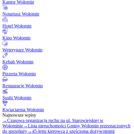
Kantor Wołomin
Notariusz Wołomin
Hotel Wołomin
Kino Wołomin
Weterynarz Wołomin
Kebab Wołomin
Pizzeria Wołomin
Restauracje Wołomin
Sushi Wołomin
Kwiaciarnia Wołomin
Najnowsze wpisy
→
Czasowa organizacja ruchu na ul. Starowiejskiej w
Wołominie
→
Lista nieruchomości Gminy Wołomin przeznaczonych
do sprzedaży
→
45-letni kierowca z sześcioma dożywotnimi