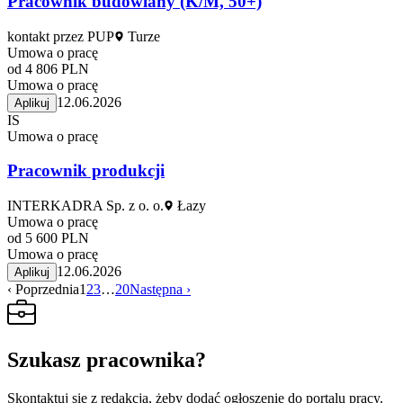
Pracownik budowlany (K/M, 50+)
kontakt przez PUP
Turze
Umowa o pracę
od 4 806 PLN
Umowa o pracę
12.06.2026
Aplikuj
IS
Umowa o pracę
Pracownik produkcji
INTERKADRA Sp. z o. o.
Łazy
Umowa o pracę
od 5 600 PLN
Umowa o pracę
12.06.2026
Aplikuj
‹ Poprzednia
1
2
3
…
20
Następna ›
Szukasz pracownika?
Skontaktuj się z redakcją, żeby dodać ogłoszenie do portalu pracy.