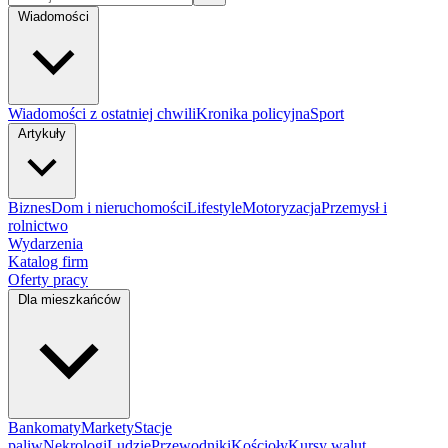
Wiadomości
Wiadomości z ostatniej chwili
Kronika policyjna
Sport
Artykuły
Biznes
Dom i nieruchomości
Lifestyle
Motoryzacja
Przemysł i
rolnictwo
Wydarzenia
Katalog firm
Oferty pracy
Dla mieszkańców
Bankomaty
Markety
Stacje
paliw
Nekrologi
Ludzie
Przewodniki
Kościoły
Kursy walut