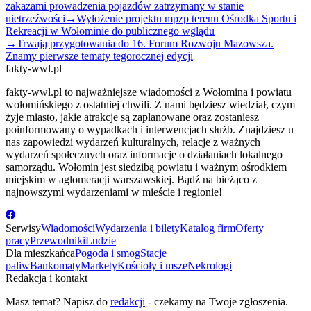
zakazami prowadzenia pojazdów zatrzymany w stanie
nietrzeźwości
→
Wyłożenie projektu mpzp terenu Ośrodka Sportu i
Rekreacji w Wołominie do publicznego wglądu
→
Trwają przygotowania do 16. Forum Rozwoju Mazowsza.
Znamy pierwsze tematy tegorocznej edycji
fakty-wwl.pl
fakty-wwl.pl to najważniejsze wiadomości z Wołomina i powiatu
wołomińskiego z ostatniej chwili. Z nami będziesz wiedział, czym
żyje miasto, jakie atrakcje są zaplanowane oraz zostaniesz
poinformowany o wypadkach i interwencjach służb. Znajdziesz u
nas zapowiedzi wydarzeń kulturalnych, relacje z ważnych
wydarzeń społecznych oraz informacje o działaniach lokalnego
samorządu. Wołomin jest siedzibą powiatu i ważnym ośrodkiem
miejskim w aglomeracji warszawskiej. Bądź na bieżąco z
najnowszymi wydarzeniami w mieście i regionie!
Serwisy
Wiadomości
Wydarzenia i bilety
Katalog firm
Oferty
pracy
Przewodniki
Ludzie
Dla mieszkańca
Pogoda i smog
Stacje
paliw
Bankomaty
Markety
Kościoły i msze
Nekrologi
Redakcja i kontakt
Masz temat? Napisz do
redakcji
- czekamy na Twoje zgłoszenia.