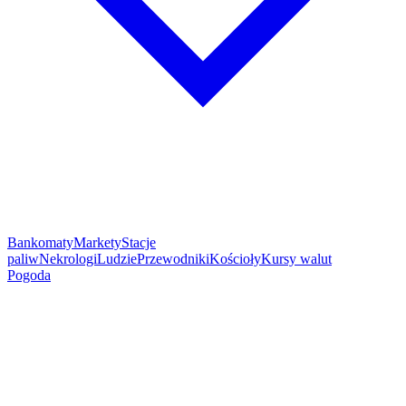
Bankomaty
Markety
Stacje
paliw
Nekrologi
Ludzie
Przewodniki
Kościoły
Kursy walut
Pogoda