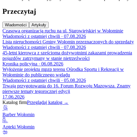
Przeczytaj
Wiadomości
Artykuły
Czasowa organizacja ruchu na ul. Starowiejskiej w Wołominie
Wiadomości z ostatniej chwili · 07.08.2026
Lista nieruchomości Gminy Wołomin przeznaczonych do sprzedaży
Wiadomości z ostatniej chwili · 07.08.2026
45-letni kierowca z sześcioma dożywotnimi zakazami prowadzenia
pojazdów zatrzymany w stanie nietrzeźwości
Kronika policyjna · 06.08.2026
Wyłożenie projektu mpzp terenu Ośrodka Sportu i Rekreacji w
Wołominie do publicznego wglądu
Wiadomości z ostatniej chwili · 05.08.2026
Trwają przygotowania do 16. Forum Rozwoju Mazowsza. Znamy
pierwsze tematy tegorocznej edycji
17.06.2026
Katalog firm
Przeglądaj katalog →
Barber Wołomin
Apteki Wołomin