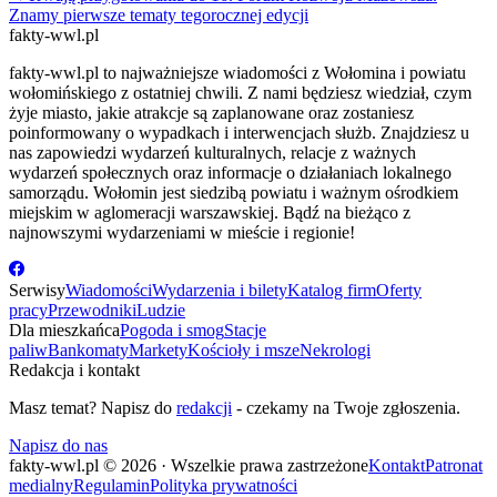
Znamy pierwsze tematy tegorocznej edycji
fakty-wwl.pl
fakty-wwl.pl to najważniejsze wiadomości z Wołomina i powiatu
wołomińskiego z ostatniej chwili. Z nami będziesz wiedział, czym
żyje miasto, jakie atrakcje są zaplanowane oraz zostaniesz
poinformowany o wypadkach i interwencjach służb. Znajdziesz u
nas zapowiedzi wydarzeń kulturalnych, relacje z ważnych
wydarzeń społecznych oraz informacje o działaniach lokalnego
samorządu. Wołomin jest siedzibą powiatu i ważnym ośrodkiem
miejskim w aglomeracji warszawskiej. Bądź na bieżąco z
najnowszymi wydarzeniami w mieście i regionie!
Serwisy
Wiadomości
Wydarzenia i bilety
Katalog firm
Oferty
pracy
Przewodniki
Ludzie
Dla mieszkańca
Pogoda i smog
Stacje
paliw
Bankomaty
Markety
Kościoły i msze
Nekrologi
Redakcja i kontakt
Masz temat? Napisz do
redakcji
- czekamy na Twoje zgłoszenia.
Napisz do nas
fakty-wwl.pl © 2026 · Wszelkie prawa zastrzeżone
Kontakt
Patronat
medialny
Regulamin
Polityka prywatności