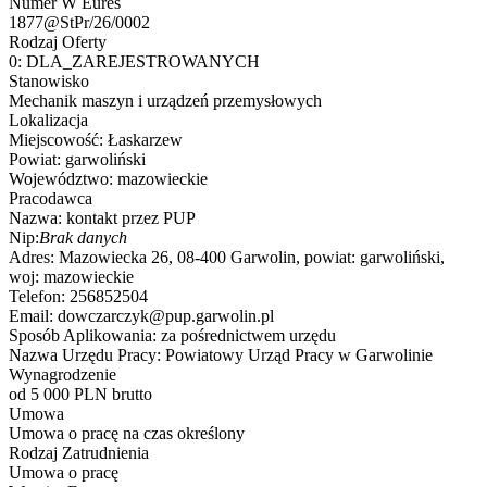
Numer W Eures
1877@StPr/26/0002
Rodzaj Oferty
0:
DLA_ZAREJESTROWANYCH
Stanowisko
Mechanik maszyn i urządzeń przemysłowych
Lokalizacja
Miejscowość:
Łaskarzew
Powiat:
garwoliński
Województwo:
mazowieckie
Pracodawca
Nazwa:
kontakt przez PUP
Nip:
Brak danych
Adres:
Mazowiecka 26, 08-400 Garwolin, powiat: garwoliński,
woj: mazowieckie
Telefon:
256852504
Email:
dowczarczyk@pup.garwolin.pl
Sposób Aplikowania:
za pośrednictwem urzędu
Nazwa Urzędu Pracy:
Powiatowy Urząd Pracy w Garwolinie
Wynagrodzenie
od 5 000 PLN brutto
Umowa
Umowa o pracę na czas określony
Rodzaj Zatrudnienia
Umowa o pracę