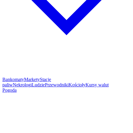
Bankomaty
Markety
Stacje
paliw
Nekrologi
Ludzie
Przewodniki
Kościoły
Kursy walut
Pogoda