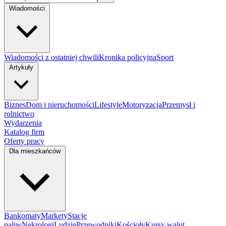
Wiadomości
Wiadomości z ostatniej chwili
Kronika policyjna
Sport
Artykuły
Biznes
Dom i nieruchomości
Lifestyle
Motoryzacja
Przemysł i
rolnictwo
Wydarzenia
Katalog firm
Oferty pracy
Dla mieszkańców
Bankomaty
Markety
Stacje
paliw
Nekrologi
Ludzie
Przewodniki
Kościoły
Kursy walut