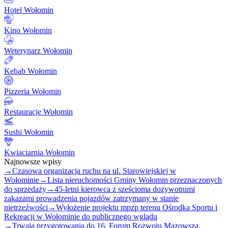
Hotel Wołomin
Kino Wołomin
Weterynarz Wołomin
Kebab Wołomin
Pizzeria Wołomin
Restauracje Wołomin
Sushi Wołomin
Kwiaciarnia Wołomin
Najnowsze wpisy
→
Czasowa organizacja ruchu na ul. Starowiejskiej w
Wołominie
→
Lista nieruchomości Gminy Wołomin przeznaczonych
do sprzedaży
→
45-letni kierowca z sześcioma dożywotnimi
zakazami prowadzenia pojazdów zatrzymany w stanie
nietrzeźwości
→
Wyłożenie projektu mpzp terenu Ośrodka Sportu i
Rekreacji w Wołominie do publicznego wglądu
→
Trwają przygotowania do 16. Forum Rozwoju Mazowsza.