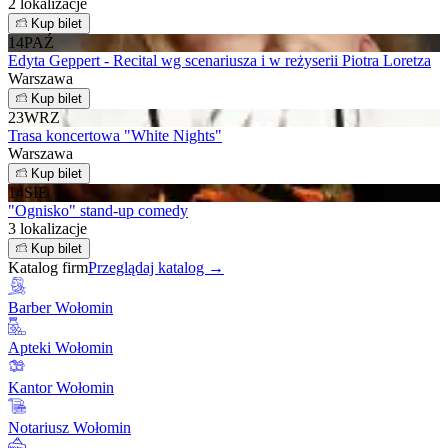
2 lokalizacje
Kup bilet
14
PAŹ
Edyta Geppert - Recital wg scenariusza i w reżyserii Piotra Loretza
Warszawa
Kup bilet
23
WRZ
Trasa koncertowa "White Nights"
Warszawa
Kup bilet
14
SIE
"Ognisko" stand-up comedy
3 lokalizacje
Kup bilet
Katalog firm
Przeglądaj katalog →
Barber Wołomin
Apteki Wołomin
Kantor Wołomin
Notariusz Wołomin