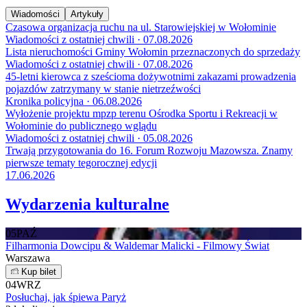
Wiadomości
Artykuły
Czasowa organizacja ruchu na ul. Starowiejskiej w Wołominie
Wiadomości z ostatniej chwili · 07.08.2026
Lista nieruchomości Gminy Wołomin przeznaczonych do sprzedaży
Wiadomości z ostatniej chwili · 07.08.2026
45-letni kierowca z sześcioma dożywotnimi zakazami prowadzenia
pojazdów zatrzymany w stanie nietrzeźwości
Kronika policyjna · 06.08.2026
Wyłożenie projektu mpzp terenu Ośrodka Sportu i Rekreacji w
Wołominie do publicznego wglądu
Wiadomości z ostatniej chwili · 05.08.2026
Trwają przygotowania do 16. Forum Rozwoju Mazowsza. Znamy
pierwsze tematy tegorocznej edycji
17.06.2026
Wydarzenia kulturalne
05
PAŹ
Filharmonia Dowcipu & Waldemar Malicki - Filmowy Świat
Warszawa
Kup bilet
04
WRZ
Posłuchaj, jak śpiewa Paryż