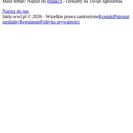
Masz temat? Napisz do
redakcji
- czekamy na Twoje zgłoszenia.
Napisz do nas
fakty-wwl.pl © 2026 · Wszelkie prawa zastrzeżone
Kontakt
Patronat
medialny
Regulamin
Polityka prywatności