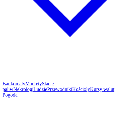
Bankomaty
Markety
Stacje
paliw
Nekrologi
Ludzie
Przewodniki
Kościoły
Kursy walut
Pogoda