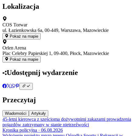
Lokalizacja
COS Torwar
ul. Łazienkowska 6a, 00-449, Warszawa, Mazowieckie
Pokaż na mapie
Orlen Arena
Plac Celebry Papieskiej 1, 09-400, Płock, Mazowieckie
Pokaż na mapie
Udostępnij wydarzenie
Przeczytaj
Wiadomości
Artykuły
45-letni kierowca z sześcioma dożywotnimi zakazami prowadzenia
pojazdów zatrzymany w stanie nietrzeźwości
Kronika policyjna · 06.08.2026
Wyłożenie projektu mpzp terenu Ośrodka Sportu i Rekreacji w