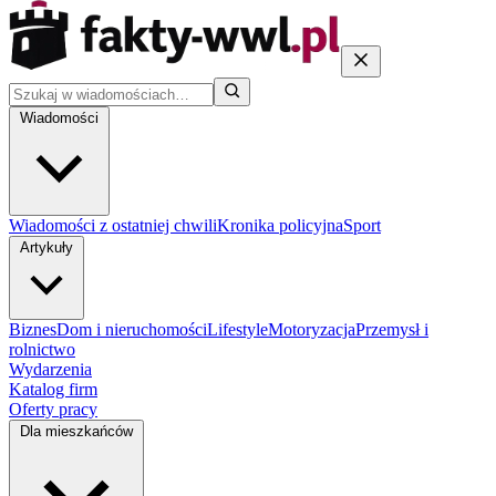
Wiadomości
Wiadomości z ostatniej chwili
Kronika policyjna
Sport
Artykuły
Biznes
Dom i nieruchomości
Lifestyle
Motoryzacja
Przemysł i
rolnictwo
Wydarzenia
Katalog firm
Oferty pracy
Dla mieszkańców