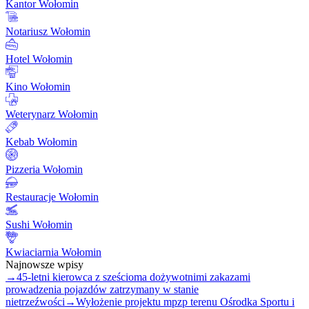
Kantor Wołomin
Notariusz Wołomin
Hotel Wołomin
Kino Wołomin
Weterynarz Wołomin
Kebab Wołomin
Pizzeria Wołomin
Restauracje Wołomin
Sushi Wołomin
Kwiaciarnia Wołomin
Najnowsze wpisy
→
45-letni kierowca z sześcioma dożywotnimi zakazami
prowadzenia pojazdów zatrzymany w stanie
nietrzeźwości
→
Wyłożenie projektu mpzp terenu Ośrodka Sportu i