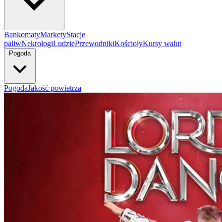
Bankomaty
Markety
Stacje
paliw
Nekrologi
Ludzie
Przewodniki
Kościoły
Kursy walut
Pogoda
Pogoda
Jakość powietrza