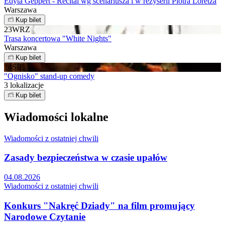
Edyta Geppert - Recital wg scenariusza i w reżyserii Piotra Loretza
Warszawa
Kup bilet
23
WRZ
Trasa koncertowa "White Nights"
Warszawa
Kup bilet
14
SIE
"Ognisko" stand-up comedy
3 lokalizacje
Kup bilet
Wiadomości lokalne
Wiadomości z ostatniej chwili
Zasady bezpieczeństwa w czasie upałów
04.08.2026
Wiadomości z ostatniej chwili
Konkurs "Nakręć Dziady" na film promujący
Narodowe Czytanie