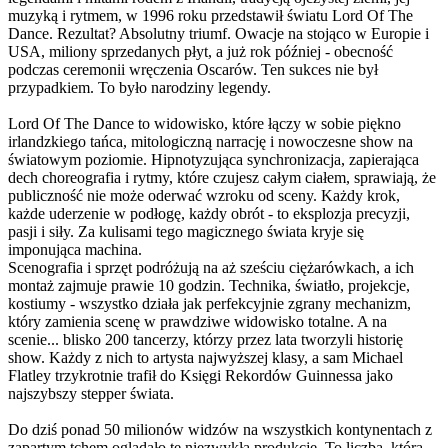
muzyką i rytmem, w 1996 roku przedstawił światu Lord Of The
Dance. Rezultat? Absolutny triumf. Owacje na stojąco w Europie i
USA, miliony sprzedanych płyt, a już rok później - obecność
podczas ceremonii wręczenia Oscarów. Ten sukces nie był
przypadkiem. To było narodziny legendy.
Lord Of The Dance to widowisko, które łączy w sobie piękno
irlandzkiego tańca, mitologiczną narrację i nowoczesne show na
światowym poziomie. Hipnotyzująca synchronizacja, zapierająca
dech choreografia i rytmy, które czujesz całym ciałem, sprawiają, że
publiczność nie może oderwać wzroku od sceny. Każdy krok,
każde uderzenie w podłogę, każdy obrót - to eksplozja precyzji,
pasji i siły. Za kulisami tego magicznego świata kryje się
imponująca machina.
Scenografia i sprzęt podróżują na aż sześciu ciężarówkach, a ich
montaż zajmuje prawie 10 godzin. Technika, światło, projekcje,
kostiumy - wszystko działa jak perfekcyjnie zgrany mechanizm,
który zamienia scenę w prawdziwe widowisko totalne. A na
scenie... blisko 200 tancerzy, którzy przez lata tworzyli historię
show. Każdy z nich to artysta najwyższej klasy, a sam Michael
Flatley trzykrotnie trafił do Księgi Rekordów Guinnessa jako
najszybszy stepper świata.
Do dziś ponad 50 milionów widzów na wszystkich kontynentach z
zapartym tchem oglądało tę niezwykłą produkcję. To liczba, która