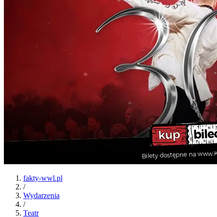
fakty-wwl.pl
/
Wydarzenia
/
Teatr