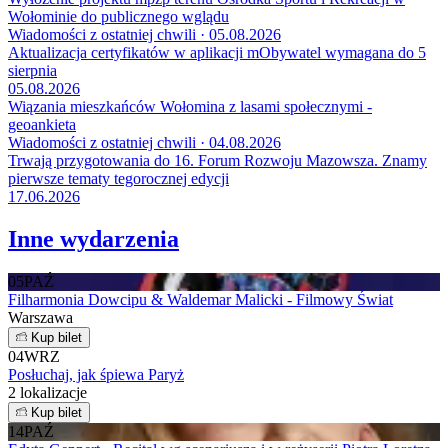
Wołominie do publicznego wglądu
Wiadomości z ostatniej chwili · 05.08.2026
Aktualizacja certyfikatów w aplikacji mObywatel wymagana do 5
sierpnia
05.08.2026
Wiązania mieszkańców Wołomina z lasami społecznymi -
geoankieta
Wiadomości z ostatniej chwili · 04.08.2026
Trwają przygotowania do 16. Forum Rozwoju Mazowsza. Znamy
pierwsze tematy tegorocznej edycji
17.06.2026
Inne wydarzenia
05
PAŹ
Filharmonia Dowcipu & Waldemar Malicki - Filmowy Świat
Warszawa
Kup bilet
04
WRZ
Posłuchaj, jak śpiewa Paryż
2 lokalizacje
Kup bilet
14
PAŹ