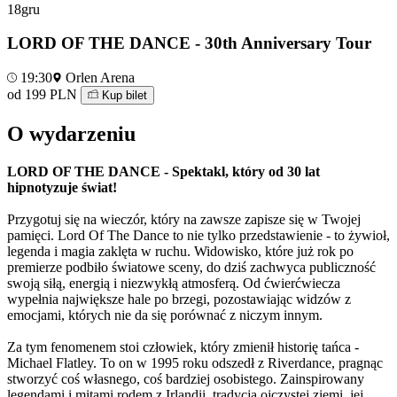
18
gru
LORD OF THE DANCE - 30th Anniversary Tour
19:30
Orlen Arena
od 199 PLN
Kup bilet
O wydarzeniu
LORD OF THE DANCE - Spektakl, który od 30 lat
hipnotyzuje świat!
Przygotuj się na wieczór, który na zawsze zapisze się w Twojej
pamięci. Lord Of The Dance to nie tylko przedstawienie - to żywioł,
legenda i magia zaklęta w ruchu. Widowisko, które już rok po
premierze podbiło światowe sceny, do dziś zachwyca publiczność
swoją siłą, energią i niezwykłą atmosferą. Od ćwierćwiecza
wypełnia największe hale po brzegi, pozostawiając widzów z
emocjami, których nie da się porównać z niczym innym.
Za tym fenomenem stoi człowiek, który zmienił historię tańca -
Michael Flatley. To on w 1995 roku odszedł z Riverdance, pragnąc
stworzyć coś własnego, coś bardziej osobistego. Zainspirowany
legendami i mitami rodem z Irlandii, tradycją ojczystej ziemi, jej