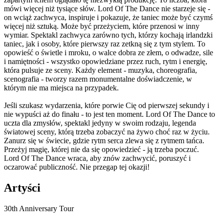
mówi więcej niż tysiące słów. Lord Of The Dance nie starzeje się -
on wciąż zachwyca, inspiruje i pokazuje, że taniec może być czymś
więcej niż sztuką. Może być przeżyciem, które przenosi w inny
wymiar. Spektakl zachwyca zarówno tych, którzy kochają irlandzki
taniec, jak i osoby, które pierwszy raz zetkną się z tym stylem. To
opowieść o świetle i mroku, o walce dobra ze złem, o odwadze, sile
i namiętności - wszystko opowiedziane przez ruch, rytm i energię,
która pulsuje ze sceny. Każdy element - muzyka, choreografia,
scenografia - tworzy razem monumentalne doświadczenie, w
którym nie ma miejsca na przypadek.
Jeśli szukasz wydarzenia, które porwie Cię od pierwszej sekundy i
nie wypuści aż do finału - to jest ten moment. Lord Of The Dance to
uczta dla zmysłów, spektakl jedyny w swoim rodzaju, legenda
światowej sceny, którą trzeba zobaczyć na żywo choć raz w życiu.
Zanurz się w świecie, gdzie rytm serca zlewa się z rytmem tańca.
Przeżyj magię, której nie da się opowiedzieć - ją trzeba poczuć.
Lord Of The Dance wraca, aby znów zachwycić, poruszyć i
oczarować publiczność. Nie przegap tej okazji!
Artyści
30th Anniversary Tour