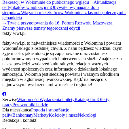
Rekreacji w Wołominie do publicznego wglądu
→
Aktualizacja
certyfikatów w aplikacji mObywatel wymagana do 5
sierpnia
→
Wiązania mieszkańców Wołomina z lasami społecznymi -
geoankieta
→
Trwają przygotowania do 16. Forum Rozwoju Mazowsza.
Znamy pierwsze tematy tegorocznej edycji
fakty-wwl.pl
fakty-wwl.pl to najważniejsze wiadomości z Wołomina i powiatu
wołomińskiego z ostatniej chwili. Z nami będziesz wiedział, czym
żyje miasto, jakie atrakcje są zaplanowane oraz zostaniesz
poinformowany o wypadkach i interwencjach służb. Znajdziesz u
nas zapowiedzi wydarzeń kulturalnych, relacje z ważnych
wydarzeń społecznych oraz informacje o działaniach lokalnego
samorządu. Wołomin jest siedzibą powiatu i ważnym ośrodkiem
miejskim w aglomeracji warszawskiej. Bądź na bieżąco z
najnowszymi wydarzeniami w mieście i regionie!
Serwisy
Wiadomości
Wydarzenia i bilety
Katalog firm
Oferty
pracy
Przewodniki
Ludzie
Dla mieszkańca
Pogoda i smog
Stacje
paliw
Bankomaty
Markety
Kościoły i msze
Nekrologi
Redakcja i kontakt