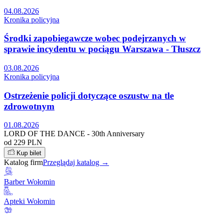
04.08.2026
Kronika policyjna
Środki zapobiegawcze wobec podejrzanych w
sprawie incydentu w pociągu Warszawa - Tłuszcz
03.08.2026
Kronika policyjna
Ostrzeżenie policji dotyczące oszustw na tle
zdrowotnym
01.08.2026
LORD OF THE DANCE - 30th Anniversary
od 229 PLN
Kup bilet
Katalog firm
Przeglądaj katalog →
Barber Wołomin
Apteki Wołomin