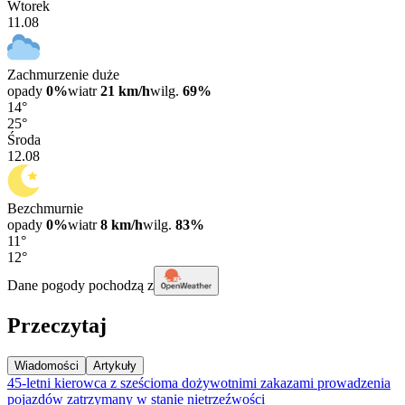
Wtorek
11.08
Zachmurzenie duże
opady
0%
wiatr
21 km/h
wilg.
69%
14°
25°
Środa
12.08
Bezchmurnie
opady
0%
wiatr
8 km/h
wilg.
83%
11°
12°
Dane pogody pochodzą z
Przeczytaj
Wiadomości
Artykuły
45-letni kierowca z sześcioma dożywotnimi zakazami prowadzenia
pojazdów zatrzymany w stanie nietrzeźwości