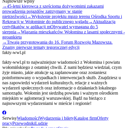
Najnowsze wpisy
→
45-letni kierowca z sześcioma dożywotnimi zakazami
prowadzenia pojazdów zatrzymany w stanie
nietrzeźwości
→
Wyłożenie projektu mpzp terenu Ośrodka Sportu i
Rekreacji w Wołominie do publicznego wglądu
→
Aktualizacja
certyfikatów w aplikacji mObywatel wymagana do 5
sierpnia
→
Wiązania mieszkańców Wołomina z lasami społecznymi -
geoankieta
→
Trwają przygotowania do 16. Forum Rozwoju Mazowsza.
Znamy pierwsze tematy tegorocznej edycji
fakty-wwl.pl
fakty-wwl.pl to najważniejsze wiadomości z Wołomina i powiatu
wołomińskiego z ostatniej chwili. Z nami będziesz wiedział, czym
żyje miasto, jakie atrakcje są zaplanowane oraz zostaniesz
poinformowany o wypadkach i interwencjach służb. Znajdziesz u
nas zapowiedzi wydarzeń kulturalnych, relacje z ważnych
wydarzeń społecznych oraz informacje o działaniach lokalnego
samorządu. Wołomin jest siedzibą powiatu i ważnym ośrodkiem
miejskim w aglomeracji warszawskiej. Bądź na bieżąco z
najnowszymi wydarzeniami w mieście i regionie!
Serwisy
Wiadomości
Wydarzenia i bilety
Katalog firm
Oferty
pracy
Przewodniki
Ludzie