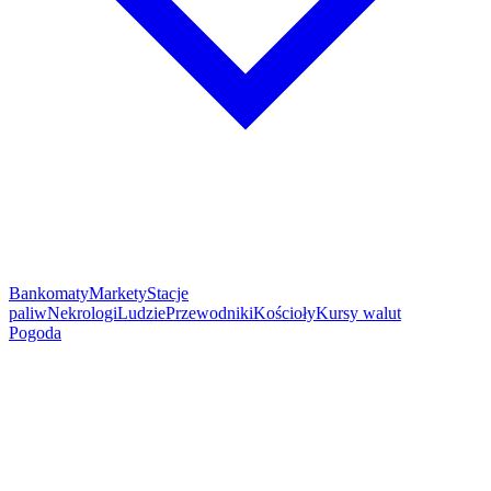
Bankomaty
Markety
Stacje
paliw
Nekrologi
Ludzie
Przewodniki
Kościoły
Kursy walut
Pogoda