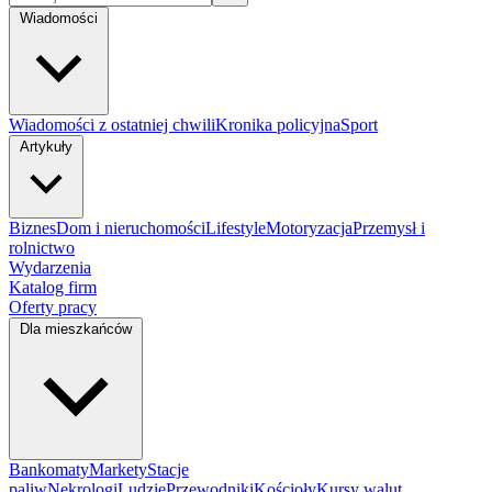
Wiadomości
Wiadomości z ostatniej chwili
Kronika policyjna
Sport
Artykuły
Biznes
Dom i nieruchomości
Lifestyle
Motoryzacja
Przemysł i
rolnictwo
Wydarzenia
Katalog firm
Oferty pracy
Dla mieszkańców
Bankomaty
Markety
Stacje
paliw
Nekrologi
Ludzie
Przewodniki
Kościoły
Kursy walut