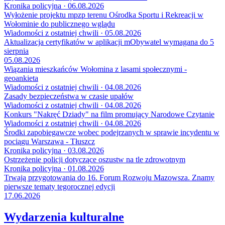
Kronika policyjna · 06.08.2026
Wyłożenie projektu mpzp terenu Ośrodka Sportu i Rekreacji w
Wołominie do publicznego wglądu
Wiadomości z ostatniej chwili · 05.08.2026
Aktualizacja certyfikatów w aplikacji mObywatel wymagana do 5
sierpnia
05.08.2026
Wiązania mieszkańców Wołomina z lasami społecznymi -
geoankieta
Wiadomości z ostatniej chwili · 04.08.2026
Zasady bezpieczeństwa w czasie upałów
Wiadomości z ostatniej chwili · 04.08.2026
Konkurs "Nakręć Dziady" na film promujący Narodowe Czytanie
Wiadomości z ostatniej chwili · 04.08.2026
Środki zapobiegawcze wobec podejrzanych w sprawie incydentu w
pociągu Warszawa - Tłuszcz
Kronika policyjna · 03.08.2026
Ostrzeżenie policji dotyczące oszustw na tle zdrowotnym
Kronika policyjna · 01.08.2026
Trwają przygotowania do 16. Forum Rozwoju Mazowsza. Znamy
pierwsze tematy tegorocznej edycji
17.06.2026
Wydarzenia kulturalne