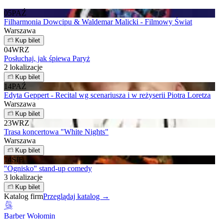
05
PAŹ
Filharmonia Dowcipu & Waldemar Malicki - Filmowy Świat
Warszawa
Kup bilet
04
WRZ
Posłuchaj, jak śpiewa Paryż
2 lokalizacje
Kup bilet
14
PAŹ
Edyta Geppert - Recital wg scenariusza i w reżyserii Piotra Loretza
Warszawa
Kup bilet
23
WRZ
Trasa koncertowa "White Nights"
Warszawa
Kup bilet
14
SIE
"Ognisko" stand-up comedy
3 lokalizacje
Kup bilet
Katalog firm
Przeglądaj katalog →
Barber Wołomin