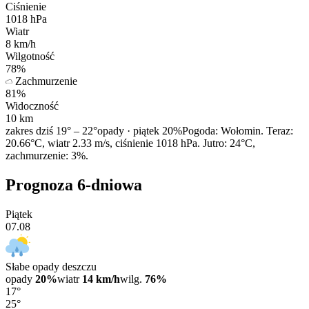
Ciśnienie
1018
hPa
Wiatr
8
km/h
Wilgotność
78
%
Zachmurzenie
81
%
Widoczność
10
km
zakres dziś
19° – 22°
opady · piątek
20%
Pogoda: Wołomin. Teraz:
20.66°C, wiatr 2.33 m/s, ciśnienie 1018 hPa. Jutro: 24°C,
zachmurzenie: 3%.
Prognoza 6-dniowa
Piątek
07.08
Słabe opady deszczu
opady
20%
wiatr
14 km/h
wilg.
76%
17°
25°