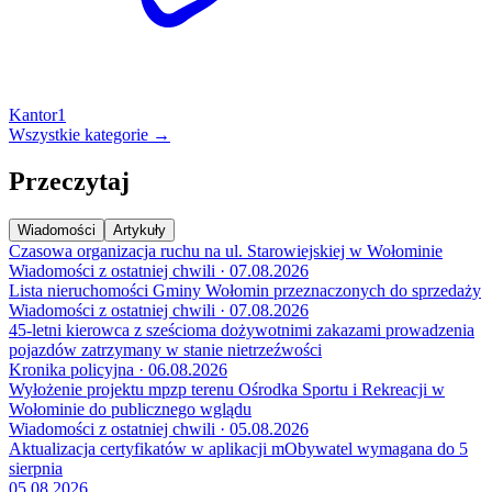
Kantor
1
Wszystkie kategorie →
Przeczytaj
Wiadomości
Artykuły
Czasowa organizacja ruchu na ul. Starowiejskiej w Wołominie
Wiadomości z ostatniej chwili · 07.08.2026
Lista nieruchomości Gminy Wołomin przeznaczonych do sprzedaży
Wiadomości z ostatniej chwili · 07.08.2026
45-letni kierowca z sześcioma dożywotnimi zakazami prowadzenia
pojazdów zatrzymany w stanie nietrzeźwości
Kronika policyjna · 06.08.2026
Wyłożenie projektu mpzp terenu Ośrodka Sportu i Rekreacji w
Wołominie do publicznego wglądu
Wiadomości z ostatniej chwili · 05.08.2026
Aktualizacja certyfikatów w aplikacji mObywatel wymagana do 5
sierpnia
05.08.2026