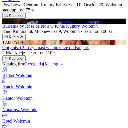
Powiatowe Centrum Kultury Fabryczka, Ul. Orwida 20, Wołomin ·
standup · od 75 zł
Kup bilet
19:00
18.09
Burleska by Rose de Noir w Kinie Kultury Wołomin
Kino Kultura, ul. Mickiewicza 9, Wołomin · teatr · od 100 zł
Kup bilet
17:00
25.09
Optymiści 2 - czyli nasi w autokarze do Bułgarii
2 lokalizacje · teatr · od 110 zł
Kup bilet
Katalog firm
Przeglądaj katalog →
Barber Wołomin
Apteki Wołomin
Kantor Wołomin
Notariusz Wołomin
Hotel Wołomin