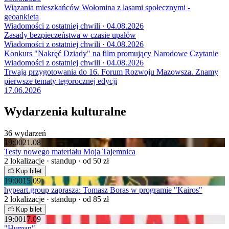
Wiązania mieszkańców Wołomina z lasami społecznymi -
geoankieta
Wiadomości z ostatniej chwili · 04.08.2026
Zasady bezpieczeństwa w czasie upałów
Wiadomości z ostatniej chwili · 04.08.2026
Konkurs "Nakręć Dziady" na film promujący Narodowe Czytanie
Wiadomości z ostatniej chwili · 04.08.2026
Trwają przygotowania do 16. Forum Rozwoju Mazowsza. Znamy
pierwsze tematy tegorocznej edycji
17.06.2026
Wydarzenia kulturalne
36 wydarzeń
19:00
21.08
Testy nowego materiału Moja Tajemnica
2 lokalizacje · standup · od 50 zł
Kup bilet
19:00
15.09
hypeart.group zaprasza: Tomasz Boras w programie "Kairos"
2 lokalizacje · standup · od 85 zł
Kup bilet
19:00
17.09
"Human"