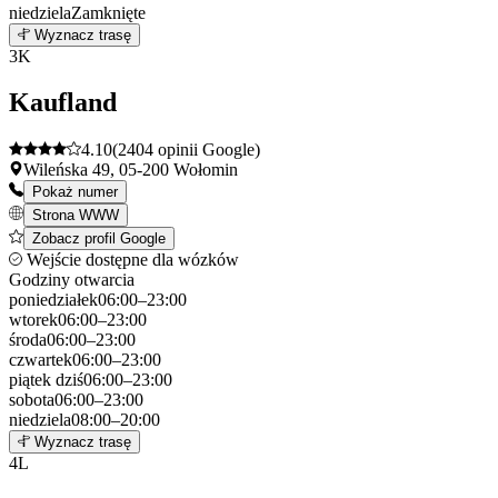
niedziela
Zamknięte
Leaflet
|
©
OpenStreetMap
2
Wyznacz trasę
+
3
K
−
Kaufland
4.10
(2404 opinii Google)
Wileńska 49, 05-200 Wołomin
Pokaż numer
Strona WWW
Zobacz profil Google
Wejście dostępne dla wózków
Godziny otwarcia
poniedziałek
06:00–23:00
wtorek
06:00–23:00
środa
06:00–23:00
czwartek
06:00–23:00
piątek
dziś
06:00–23:00
sobota
06:00–23:00
niedziela
08:00–20:00
Leaflet
|
©
OpenStreetMap
3
Wyznacz trasę
+
4
L
−