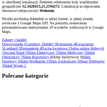
w określonej lokalizacji. Punktem odniesienia były współrzędne
geograficzne
52.3428415,21.2194272
. Lokalizacja ta odpowiada
obszarowi miejscowości
Wołomin
.
Wyniki pochodzą dokładnie w takiej formie, w jakiej zostały
zwrócone z Google Maps API. Na potrzeby zestawienia
przeanalizowano maksymalnie 20 wyników widocznych w Google
Maps.
Zakupy i handel
Dewocjonalia
1
Garnitury
3
Jubiler
5
Księgarnia
4
Kwiaciarnia
3
Lombard
3
Pasmanteria
4
Poczta kwiatowa
1
Salon sukien ślubnych
1
Second Hand
3
Sklep Elektryczny
5
Sklep Medyczny
5
Sklep
Obuwniczy
7
Sklep Rowerowy
4
Sklep Spożywczy
4
Sklep
Sportowy
3
Sklep Wędkarski
1
Sklep Zoologiczny
6
Skup Telefonów
3
Skład Węgla
2
Polecane kategorie