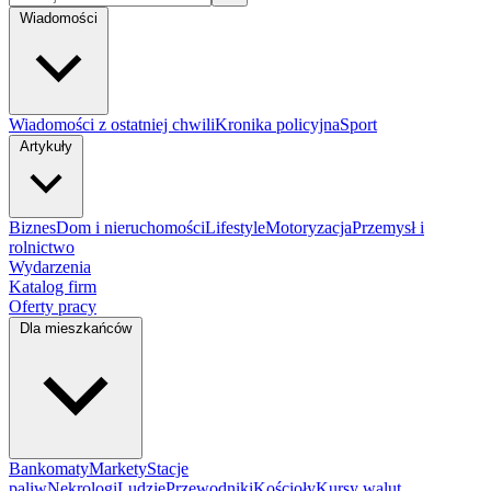
Wiadomości
Wiadomości z ostatniej chwili
Kronika policyjna
Sport
Artykuły
Biznes
Dom i nieruchomości
Lifestyle
Motoryzacja
Przemysł i
rolnictwo
Wydarzenia
Katalog firm
Oferty pracy
Dla mieszkańców
Bankomaty
Markety
Stacje
paliw
Nekrologi
Ludzie
Przewodniki
Kościoły
Kursy walut