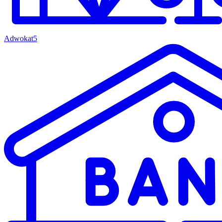
Adwokat
5