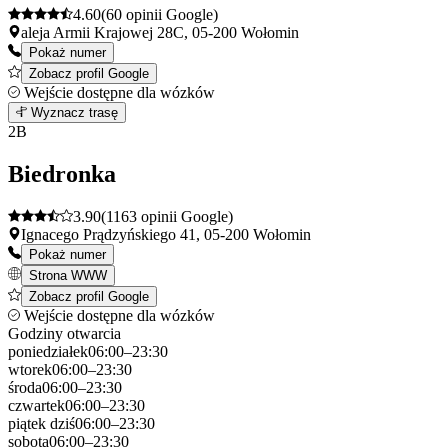
4.60
(60 opinii Google)
aleja Armii Krajowej 28C, 05-200 Wołomin
Pokaż numer
Zobacz profil Google
Wejście dostępne dla wózków
Leaflet
|
©
OpenStreetMap
1
Wyznacz trasę
+
2
B
−
Biedronka
3.90
(1163 opinii Google)
Ignacego Prądzyńskiego 41, 05-200 Wołomin
Pokaż numer
Strona WWW
Zobacz profil Google
Wejście dostępne dla wózków
Godziny otwarcia
poniedziałek
06:00–23:30
wtorek
06:00–23:30
środa
06:00–23:30
czwartek
06:00–23:30
piątek
dziś
06:00–23:30
sobota
06:00–23:30