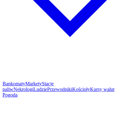
Bankomaty
Markety
Stacje
paliw
Nekrologi
Ludzie
Przewodniki
Kościoły
Kursy walut
Pogoda