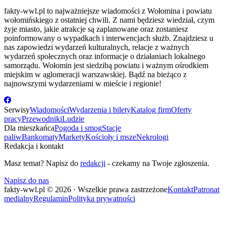
fakty-wwl.pl to najważniejsze wiadomości z Wołomina i powiatu
wołomińskiego z ostatniej chwili. Z nami będziesz wiedział, czym
żyje miasto, jakie atrakcje są zaplanowane oraz zostaniesz
poinformowany o wypadkach i interwencjach służb. Znajdziesz u
nas zapowiedzi wydarzeń kulturalnych, relacje z ważnych
wydarzeń społecznych oraz informacje o działaniach lokalnego
samorządu. Wołomin jest siedzibą powiatu i ważnym ośrodkiem
miejskim w aglomeracji warszawskiej. Bądź na bieżąco z
najnowszymi wydarzeniami w mieście i regionie!
Serwisy
Wiadomości
Wydarzenia i bilety
Katalog firm
Oferty
pracy
Przewodniki
Ludzie
Dla mieszkańca
Pogoda i smog
Stacje
paliw
Bankomaty
Markety
Kościoły i msze
Nekrologi
Redakcja i kontakt
Masz temat? Napisz do
redakcji
- czekamy na Twoje zgłoszenia.
Napisz do nas
fakty-wwl.pl © 2026 · Wszelkie prawa zastrzeżone
Kontakt
Patronat
medialny
Regulamin
Polityka prywatności