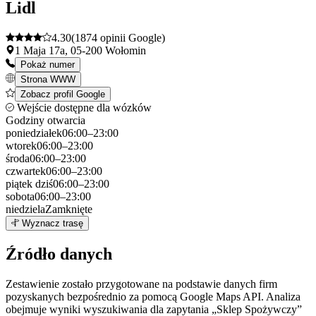
Lidl
4.30
(1874 opinii Google)
1 Maja 17a, 05-200 Wołomin
Pokaż numer
Strona WWW
Zobacz profil Google
Wejście dostępne dla wózków
Godziny otwarcia
poniedziałek
06:00–23:00
wtorek
06:00–23:00
środa
06:00–23:00
czwartek
06:00–23:00
piątek
dziś
06:00–23:00
sobota
06:00–23:00
niedziela
Zamknięte
Leaflet
|
©
OpenStreetMap
4
Wyznacz trasę
+
Źródło danych
−
Zestawienie zostało przygotowane na podstawie danych firm
pozyskanych bezpośrednio za pomocą Google Maps API. Analiza
obejmuje wyniki wyszukiwania dla zapytania „Sklep Spożywczy”