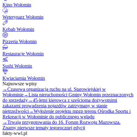
Kino Wołomin
Weterynarz Wołomin
Kebab Wołomin
Pizzeria Wołomin
Restauracje Wołomin
Sushi Wołomin
Kwiaciarnia Wołomin
Najnowsze wpisy
→
Czasowa organizacja ruchu na ul. Starowiejskiej w
Wołominie
→
Lista nieruchomości Gminy Wołomin przeznaczonych
do sprzedaży
→
45-letni kierowca z sześcioma dożywotnimi
zakazami prowadzenia pojazdów zatrzymany w stanie
nietrzeźwości
→
Wyłożenie projektu mpzp terenu Ośrodka Sportu i
Rekreacji w Wołominie do publicznego wglądu
→
Trwają przygotowania do 16. Forum Rozwoju Mazowsza.
Znamy pierwsze tematy tegorocznej edycji
fakty-wwl.pl