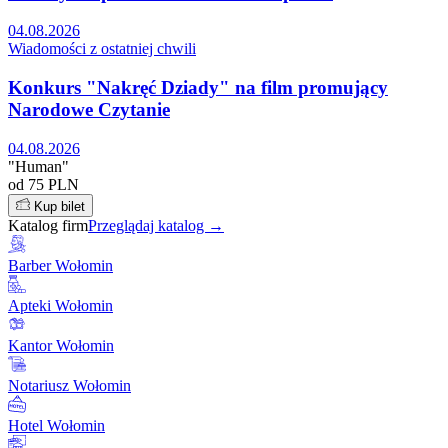
04.08.2026
Wiadomości z ostatniej chwili
Konkurs "Nakręć Dziady" na film promujący
Narodowe Czytanie
04.08.2026
"Human"
od 75 PLN
Kup bilet
Katalog firm
Przeglądaj katalog →
Barber Wołomin
Apteki Wołomin
Kantor Wołomin
Notariusz Wołomin
Hotel Wołomin