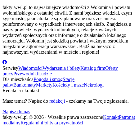
fakty-wwl.pl to najważniejsze wiadomości z Wołomina i powiatu
wołomińskiego z ostatniej chwili. Z nami będziesz wiedział, czym
żyje miasto, jakie atrakcje są zaplanowane oraz zostaniesz
poinformowany o wypadkach i interwencjach służb. Znajdziesz u
nas zapowiedzi wydarzeń kulturalnych, relacje z ważnych
wydarzeń społecznych oraz informacje o działaniach lokalnego
samorządu. Wołomin jest siedzibą powiatu i ważnym ośrodkiem
miejskim w aglomeracji warszawskiej. Bądź na bieżąco z
najnowszymi wydarzeniami w mieście i regionie!
Serwisy
Wiadomości
Wydarzenia i bilety
Katalog firm
Oferty
pracy
Przewodniki
Ludzie
Dla mieszkańca
Pogoda i smog
Stacje
paliw
Bankomaty
Markety
Kościoły i msze
Nekrologi
Redakcja i kontakt
Masz temat? Napisz do
redakcji
- czekamy na Twoje zgłoszenia.
Napisz do nas
fakty-wwl.pl © 2026 · Wszelkie prawa zastrzeżone
Kontakt
Patronat
medialny
Regulamin
Polityka prywatności