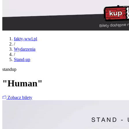
fakty-wwl.pl
/
Wydarzenia
/
Stand-up
standup
"Human"
Zobacz bilety