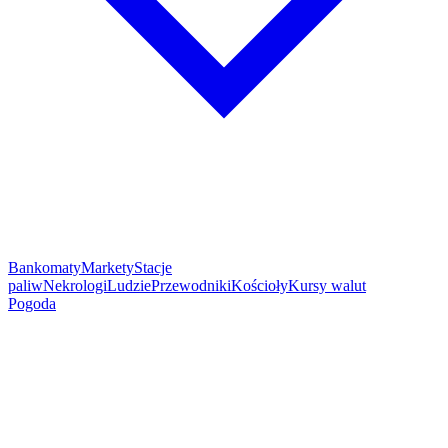
Bankomaty
Markety
Stacje
paliw
Nekrologi
Ludzie
Przewodniki
Kościoły
Kursy walut
Pogoda