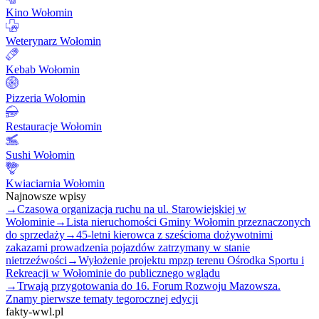
Kino Wołomin
Weterynarz Wołomin
Kebab Wołomin
Pizzeria Wołomin
Restauracje Wołomin
Sushi Wołomin
Kwiaciarnia Wołomin
Najnowsze wpisy
→
Czasowa organizacja ruchu na ul. Starowiejskiej w
Wołominie
→
Lista nieruchomości Gminy Wołomin przeznaczonych
do sprzedaży
→
45-letni kierowca z sześcioma dożywotnimi
zakazami prowadzenia pojazdów zatrzymany w stanie
nietrzeźwości
→
Wyłożenie projektu mpzp terenu Ośrodka Sportu i
Rekreacji w Wołominie do publicznego wglądu
→
Trwają przygotowania do 16. Forum Rozwoju Mazowsza.
Znamy pierwsze tematy tegorocznej edycji
fakty-wwl.pl