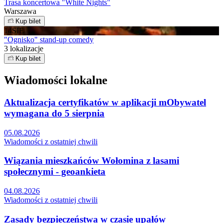
Trasa koncertowa "White Nights"
Warszawa
Kup bilet
14
SIE
"Ognisko" stand-up comedy
3 lokalizacje
Kup bilet
Wiadomości lokalne
Aktualizacja certyfikatów w aplikacji mObywatel
wymagana do 5 sierpnia
05.08.2026
Wiadomości z ostatniej chwili
Wiązania mieszkańców Wołomina z lasami
społecznymi - geoankieta
04.08.2026
Wiadomości z ostatniej chwili
Zasady bezpieczeństwa w czasie upałów