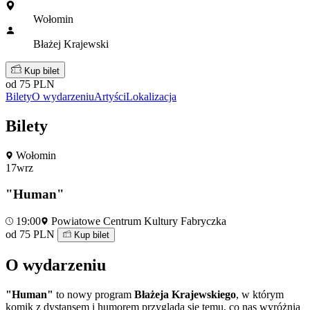
Wołomin
Błażej Krajewski
Kup bilet
od 75 PLN
Bilety
O wydarzeniu
Artyści
Lokalizacja
Bilety
Wołomin
17
wrz
"Human"
19:00
Powiatowe Centrum Kultury Fabryczka
od 75 PLN
Kup bilet
O wydarzeniu
"Human"
to nowy program
Błażeja Krajewskiego
, w którym
komik z dystansem i humorem przygląda się temu, co nas wyróżnia