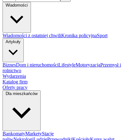
Wiadomości
Wiadomości z ostatniej chwili
Kronika policyjna
Sport
Artykuły
Biznes
Dom i nieruchomości
Lifestyle
Motoryzacja
Przemysł i
rolnictwo
Wydarzenia
Katalog firm
Oferty pracy
Dla mieszkańców
Bankomaty
Markety
Stacje
paliw
Nekrologi
Ludzie
Przewodniki
Kościoły
Kursy walut