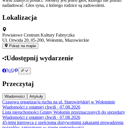
wielu znanych postaci. Niestety jest jeden głos, którego nie potrafi
naśladować. Głos syna, z którego rodzice są zadowoleni.
Lokalizacja
Powiatowe Centrum Kultury Fabryczka
Ul. Orwida 20, 05-200, Wołomin, Mazowieckie
Pokaż na mapie
Udostępnij wydarzenie
Przeczytaj
Wiadomości
Artykuły
Czasowa organizacja ruchu na ul. Starowiejskiej w Wołominie
Wiadomości z ostatniej chwili · 07.08.2026
Lista nieruchomości Gminy Wołomin przeznaczonych do sprzedaży
Wiadomości z ostatniej chwili · 07.08.2026
45-letni kierowca z sześcioma dożywotnimi zakazami prowadzenia
pojazdów zatrzymany w stanie nietrzeźwości