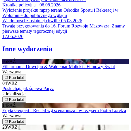
Kronika policyjna · 06.08.2026
Wyłożenie projektu mpzp terenu Ośrodka Sportu i Rekreacji w
Wołominie do publicznego wglądu
Wiadomości z ostatniej chwili · 05.08.2026
Trwają przygotowania do 16. Forum Rozwoju Mazowsza. Znamy
pierwsze tematy tegorocznej edycji
17.06.2026
Inne wydarzenia
05
PAŹ
Filharmonia Dowcipu & Waldemar Malicki - Filmowy Świat
Warszawa
Kup bilet
04
WRZ
Posłuchaj, jak śpiewa Paryż
2 lokalizacje
Kup bilet
14
PAŹ
Edyta Geppert - Recital wg scenariusza i w reżyserii Piotra Loretza
Warszawa
Kup bilet
23
WRZ