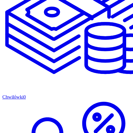
Chwilówki
0