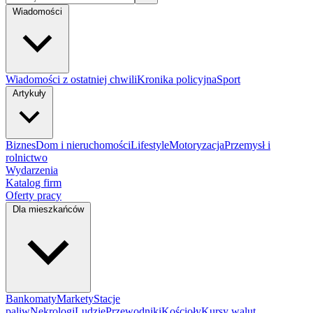
Wiadomości
Wiadomości z ostatniej chwili
Kronika policyjna
Sport
Artykuły
Biznes
Dom i nieruchomości
Lifestyle
Motoryzacja
Przemysł i
rolnictwo
Wydarzenia
Katalog firm
Oferty pracy
Dla mieszkańców
Bankomaty
Markety
Stacje
paliw
Nekrologi
Ludzie
Przewodniki
Kościoły
Kursy walut