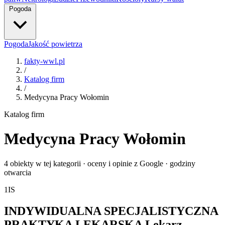
Pogoda
Pogoda
Jakość powietrza
fakty-wwl.pl
/
Katalog firm
/
Medycyna Pracy Wołomin
Katalog firm
Medycyna Pracy Wołomin
4 obiekty w tej kategorii · oceny i opinie z Google · godziny
otwarcia
1
IS
INDYWIDUALNA SPECJALISTYCZNA
PRAKTYKA LEKARSKA Lekarz