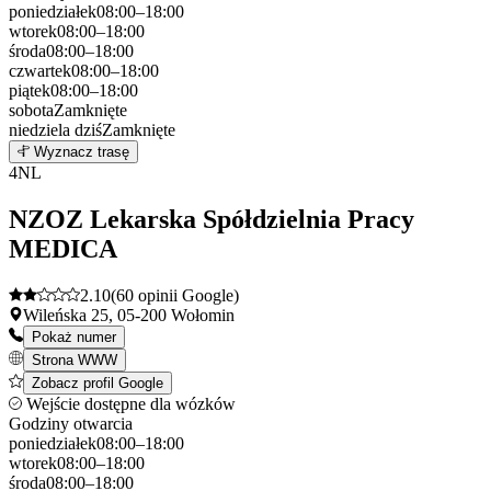
poniedziałek
08:00–18:00
wtorek
08:00–18:00
środa
08:00–18:00
czwartek
08:00–18:00
piątek
08:00–18:00
sobota
Zamknięte
niedziela
dziś
Zamknięte
Leaflet
|
©
OpenStreetMap
3
Wyznacz trasę
+
4
NL
−
NZOZ Lekarska Spółdzielnia Pracy
MEDICA
2.10
(60 opinii Google)
Wileńska 25, 05-200 Wołomin
Pokaż numer
Strona WWW
Zobacz profil Google
Wejście dostępne dla wózków
Godziny otwarcia
poniedziałek
08:00–18:00
wtorek
08:00–18:00
środa
08:00–18:00