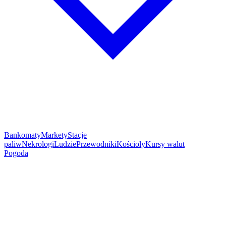
Bankomaty
Markety
Stacje
paliw
Nekrologi
Ludzie
Przewodniki
Kościoły
Kursy walut
Pogoda