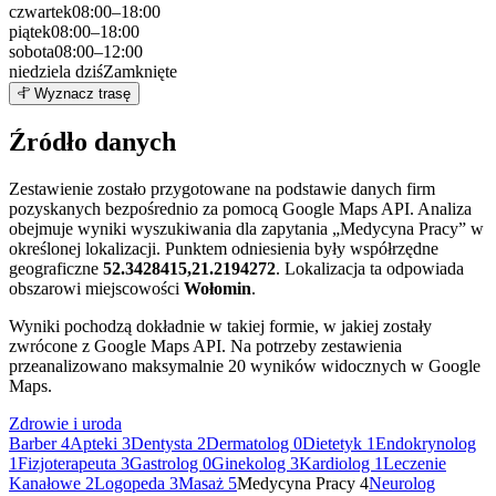
czwartek
08:00–18:00
piątek
08:00–18:00
sobota
08:00–12:00
niedziela
dziś
Zamknięte
Leaflet
|
©
OpenStreetMap
4
Wyznacz trasę
+
Źródło danych
−
Zestawienie zostało przygotowane na podstawie danych firm
pozyskanych bezpośrednio za pomocą Google Maps API. Analiza
obejmuje wyniki wyszukiwania dla zapytania „Medycyna Pracy” w
określonej lokalizacji. Punktem odniesienia były współrzędne
geograficzne
52.3428415,21.2194272
. Lokalizacja ta odpowiada
obszarowi miejscowości
Wołomin
.
Wyniki pochodzą dokładnie w takiej formie, w jakiej zostały
zwrócone z Google Maps API. Na potrzeby zestawienia
przeanalizowano maksymalnie 20 wyników widocznych w Google
Maps.
Zdrowie i uroda
Barber
4
Apteki
3
Dentysta
2
Dermatolog
0
Dietetyk
1
Endokrynolog
1
Fizjoterapeuta
3
Gastrolog
0
Ginekolog
3
Kardiolog
1
Leczenie
Kanałowe
2
Logopeda
3
Masaż
5
Medycyna Pracy
4
Neurolog