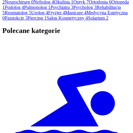
2
Neurochirurg
0
Nefrolog
4
Okulista
1
Optyk
7
Ortodonta
6
Ortopeda
1
Podolog
4
Pulmonolog
1
Psychiatra
3
Psycholog
3
Rehabilitacja
5
Reumatolog
5
Urolog
4
Fryzjer
4
Manicure
4
Medycyna Estetyczna
0
Paznokcie
3
Piercing
1
Salon Kosmetyczny
4
Solarium
2
Polecane kategorie