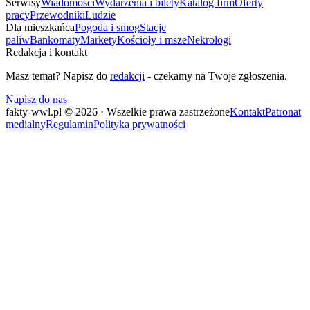
Serwisy
Wiadomości
Wydarzenia i bilety
Katalog firm
Oferty
pracy
Przewodniki
Ludzie
Dla mieszkańca
Pogoda i smog
Stacje
paliw
Bankomaty
Markety
Kościoły i msze
Nekrologi
Redakcja i kontakt
Masz temat? Napisz do
redakcji
- czekamy na Twoje zgłoszenia.
Napisz do nas
fakty-wwl.pl © 2026 · Wszelkie prawa zastrzeżone
Kontakt
Patronat
medialny
Regulamin
Polityka prywatności