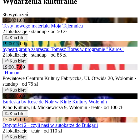
Wydarzenia kulturalne
36 wydarzeń
19:00
21.08
Testy nowego materiału Moja Tajemnica
2 lokalizacje · standup · od 50 zł
Kup bilet
19:00
15.09
hypeart.group zaprasza: Tomasz Boras w programie "Kairos"
2 lokalizacje · standup · od 85 zł
Kup bilet
19:00
17.09
"Human"
Powiatowe Centrum Kultury Fabryczka, Ul. Orwida 20, Wołomin ·
standup · od 75 zł
Kup bilet
19:00
18.09
Burleska by Rose de Noir w Kinie Kultury Wołomin
Kino Kultura, ul. Mickiewicza 9, Wołomin · teatr · od 100 zł
Kup bilet
17:00
25.09
Optymiści 2 - czyli nasi w autokarze do Bułgarii
2 lokalizacje · teatr · od 110 zł
Kup bilet