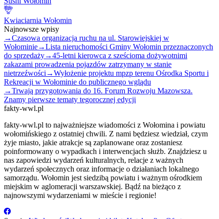
Sushi Wołomin
Kwiaciarnia Wołomin
Najnowsze wpisy
→
Czasowa organizacja ruchu na ul. Starowiejskiej w
Wołominie
→
Lista nieruchomości Gminy Wołomin przeznaczonych
do sprzedaży
→
45-letni kierowca z sześcioma dożywotnimi
zakazami prowadzenia pojazdów zatrzymany w stanie
nietrzeźwości
→
Wyłożenie projektu mpzp terenu Ośrodka Sportu i
Rekreacji w Wołominie do publicznego wglądu
→
Trwają przygotowania do 16. Forum Rozwoju Mazowsza.
Znamy pierwsze tematy tegorocznej edycji
fakty-wwl.pl
fakty-wwl.pl to najważniejsze wiadomości z Wołomina i powiatu
wołomińskiego z ostatniej chwili. Z nami będziesz wiedział, czym
żyje miasto, jakie atrakcje są zaplanowane oraz zostaniesz
poinformowany o wypadkach i interwencjach służb. Znajdziesz u
nas zapowiedzi wydarzeń kulturalnych, relacje z ważnych
wydarzeń społecznych oraz informacje o działaniach lokalnego
samorządu. Wołomin jest siedzibą powiatu i ważnym ośrodkiem
miejskim w aglomeracji warszawskiej. Bądź na bieżąco z
najnowszymi wydarzeniami w mieście i regionie!