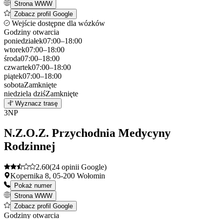
Strona WWW
Zobacz profil Google
Wejście dostępne dla wózków
Godziny otwarcia
poniedziałek
07:00–18:00
wtorek
07:00–18:00
środa
07:00–18:00
czwartek
07:00–18:00
piątek
07:00–18:00
sobota
Zamknięte
niedziela
dziś
Zamknięte
Leaflet
|
©
OpenStreetMap
2
Wyznacz trasę
+
3
NP
−
N.Z.O.Z. Przychodnia Medycyny
Rodzinnej
2.60
(24 opinii Google)
Kopernika 8, 05-200 Wołomin
Pokaż numer
Strona WWW
Zobacz profil Google
Godziny otwarcia