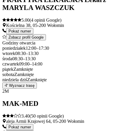
MARYLA WASZCZUK
5.00
(4 opinii Google)
Kościelna 38, 05-200 Wołomin
Pokaż numer
Zobacz profil Google
Godziny otwarcia
poniedziałek
12:00–17:30
wtorek
08:30–13:30
środa
08:30–13:30
czwartek
09:00–14:00
piątek
Zamknięte
sobota
Zamknięte
niedziela
dziś
Zamknięte
Leaflet
|
©
OpenStreetMap
1
Wyznacz trasę
+
2
M
−
MAK-MED
3.40
(50 opinii Google)
aleja Armii Krajowej 64, 05-200 Wołomin
Pokaż numer