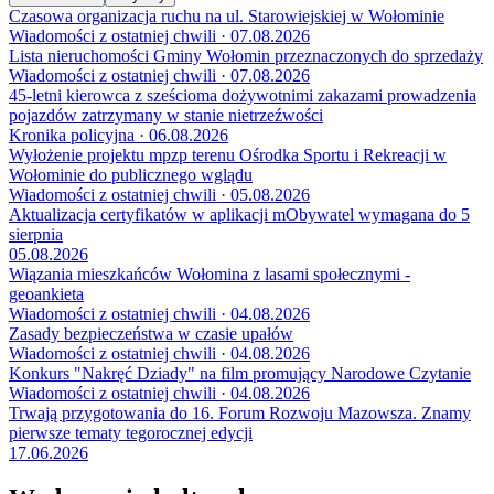
Czasowa organizacja ruchu na ul. Starowiejskiej w Wołominie
Wiadomości z ostatniej chwili · 07.08.2026
Lista nieruchomości Gminy Wołomin przeznaczonych do sprzedaży
Wiadomości z ostatniej chwili · 07.08.2026
45-letni kierowca z sześcioma dożywotnimi zakazami prowadzenia
pojazdów zatrzymany w stanie nietrzeźwości
Kronika policyjna · 06.08.2026
Wyłożenie projektu mpzp terenu Ośrodka Sportu i Rekreacji w
Wołominie do publicznego wglądu
Wiadomości z ostatniej chwili · 05.08.2026
Aktualizacja certyfikatów w aplikacji mObywatel wymagana do 5
sierpnia
05.08.2026
Wiązania mieszkańców Wołomina z lasami społecznymi -
geoankieta
Wiadomości z ostatniej chwili · 04.08.2026
Zasady bezpieczeństwa w czasie upałów
Wiadomości z ostatniej chwili · 04.08.2026
Konkurs "Nakręć Dziady" na film promujący Narodowe Czytanie
Wiadomości z ostatniej chwili · 04.08.2026
Trwają przygotowania do 16. Forum Rozwoju Mazowsza. Znamy
pierwsze tematy tegorocznej edycji
17.06.2026