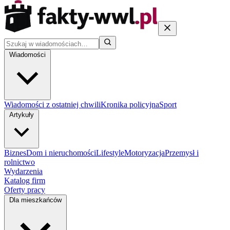
Wiadomości
Wiadomości z ostatniej chwili
Kronika policyjna
Sport
Artykuły
Biznes
Dom i nieruchomości
Lifestyle
Motoryzacja
Przemysł i
rolnictwo
Wydarzenia
Katalog firm
Oferty pracy
Dla mieszkańców