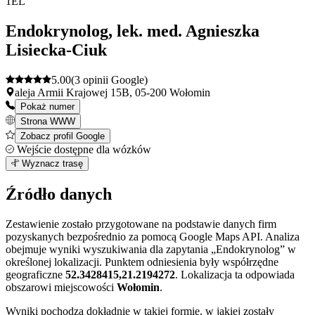
1
EL
Endokrynolog, lek. med. Agnieszka
Lisiecka-Ciuk
5.00
(3 opinii Google)
aleja Armii Krajowej 15B, 05-200 Wołomin
Pokaż numer
Strona WWW
Zobacz profil Google
Wejście dostępne dla wózków
Leaflet
|
©
OpenStreetMap
1
Wyznacz trasę
+
Źródło danych
−
Zestawienie zostało przygotowane na podstawie danych firm
pozyskanych bezpośrednio za pomocą Google Maps API. Analiza
obejmuje wyniki wyszukiwania dla zapytania „Endokrynolog” w
określonej lokalizacji. Punktem odniesienia były współrzędne
geograficzne
52.3428415,21.2194272
. Lokalizacja ta odpowiada
obszarowi miejscowości
Wołomin
.
Wyniki pochodzą dokładnie w takiej formie, w jakiej zostały