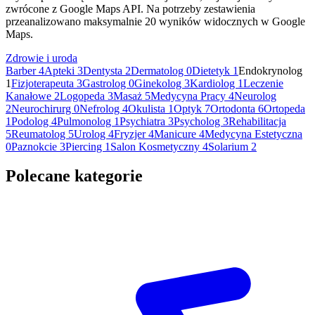
zwrócone z Google Maps API. Na potrzeby zestawienia
przeanalizowano maksymalnie 20 wyników widocznych w Google
Maps.
Zdrowie i uroda
Barber
4
Apteki
3
Dentysta
2
Dermatolog
0
Dietetyk
1
Endokrynolog
1
Fizjoterapeuta
3
Gastrolog
0
Ginekolog
3
Kardiolog
1
Leczenie
Kanałowe
2
Logopeda
3
Masaż
5
Medycyna Pracy
4
Neurolog
2
Neurochirurg
0
Nefrolog
4
Okulista
1
Optyk
7
Ortodonta
6
Ortopeda
1
Podolog
4
Pulmonolog
1
Psychiatra
3
Psycholog
3
Rehabilitacja
5
Reumatolog
5
Urolog
4
Fryzjer
4
Manicure
4
Medycyna Estetyczna
0
Paznokcie
3
Piercing
1
Salon Kosmetyczny
4
Solarium
2
Polecane kategorie