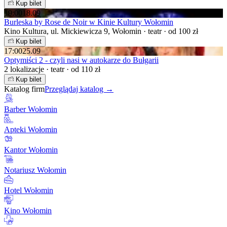
Kup bilet
19:00
18.09
Burleska by Rose de Noir w Kinie Kultury Wołomin
Kino Kultura, ul. Mickiewicza 9, Wołomin · teatr · od 100 zł
Kup bilet
17:00
25.09
Optymiści 2 - czyli nasi w autokarze do Bułgarii
2 lokalizacje · teatr · od 110 zł
Kup bilet
Katalog firm
Przeglądaj katalog →
Barber Wołomin
Apteki Wołomin
Kantor Wołomin
Notariusz Wołomin
Hotel Wołomin
Kino Wołomin