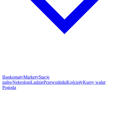
Bankomaty
Markety
Stacje
paliw
Nekrologi
Ludzie
Przewodniki
Kościoły
Kursy walut
Pogoda