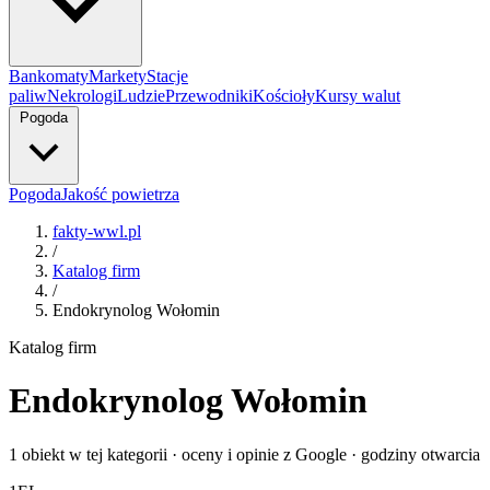
Bankomaty
Markety
Stacje
paliw
Nekrologi
Ludzie
Przewodniki
Kościoły
Kursy walut
Pogoda
Pogoda
Jakość powietrza
fakty-wwl.pl
/
Katalog firm
/
Endokrynolog Wołomin
Katalog firm
Endokrynolog Wołomin
1 obiekt w tej kategorii · oceny i opinie z Google · godziny otwarcia