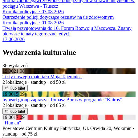
Środki zapobiegawcze wobec podejrzanych w sprawie incydentu w
pociągu Warszawa - Tłuszcz
Kronika policyjna · 03.08.2026
Ostrzeżenie policji dotyczące oszustw na tle zdrowotnym
Kronika policyjna · 01.08.2026
Trwają przygotowania do 16. Forum Rozwoju Mazowsza. Znamy
pierwsze tematy tegorocznej edycji
17.06.2026
Wydarzenia kulturalne
36 wydarzeń
19:00
21.08
Testy nowego materiału Moja Tajemnica
2 lokalizacje · standup · od 50 zł
Kup bilet
19:00
15.09
hypeart.group zaprasza: Tomasz Boras w programie "Kairos"
2 lokalizacje · standup · od 85 zł
Kup bilet
19:00
17.09
"Human"
Powiatowe Centrum Kultury Fabryczka, Ul. Orwida 20, Wołomin ·
standup · od 75 zł