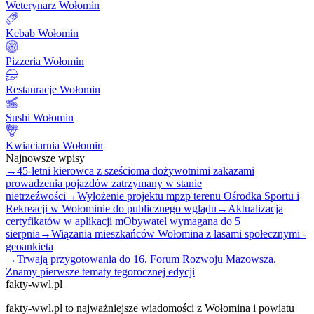
Weterynarz Wołomin
Kebab Wołomin
Pizzeria Wołomin
Restauracje Wołomin
Sushi Wołomin
Kwiaciarnia Wołomin
Najnowsze wpisy
→
45-letni kierowca z sześcioma dożywotnimi zakazami
prowadzenia pojazdów zatrzymany w stanie
nietrzeźwości
→
Wyłożenie projektu mpzp terenu Ośrodka Sportu i
Rekreacji w Wołominie do publicznego wglądu
→
Aktualizacja
certyfikatów w aplikacji mObywatel wymagana do 5
sierpnia
→
Wiązania mieszkańców Wołomina z lasami społecznymi -
geoankieta
→
Trwają przygotowania do 16. Forum Rozwoju Mazowsza.
Znamy pierwsze tematy tegorocznej edycji
fakty-wwl.pl
fakty-wwl.pl to najważniejsze wiadomości z Wołomina i powiatu