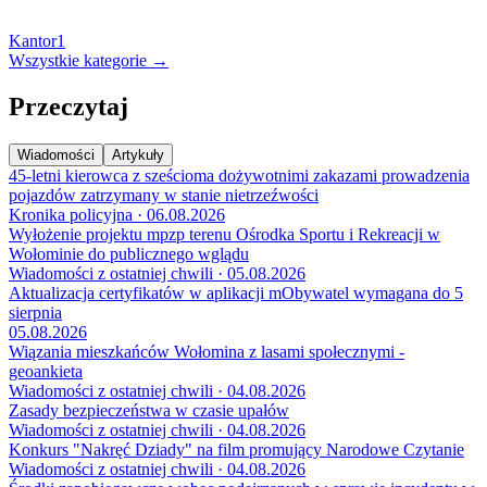
Kantor
1
Wszystkie kategorie →
Przeczytaj
Wiadomości
Artykuły
45-letni kierowca z sześcioma dożywotnimi zakazami prowadzenia
pojazdów zatrzymany w stanie nietrzeźwości
Kronika policyjna · 06.08.2026
Wyłożenie projektu mpzp terenu Ośrodka Sportu i Rekreacji w
Wołominie do publicznego wglądu
Wiadomości z ostatniej chwili · 05.08.2026
Aktualizacja certyfikatów w aplikacji mObywatel wymagana do 5
sierpnia
05.08.2026
Wiązania mieszkańców Wołomina z lasami społecznymi -
geoankieta
Wiadomości z ostatniej chwili · 04.08.2026
Zasady bezpieczeństwa w czasie upałów
Wiadomości z ostatniej chwili · 04.08.2026
Konkurs "Nakręć Dziady" na film promujący Narodowe Czytanie
Wiadomości z ostatniej chwili · 04.08.2026