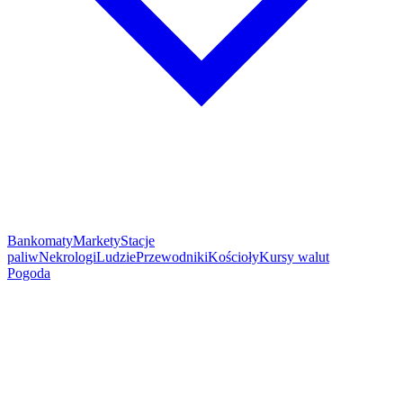
Bankomaty
Markety
Stacje
paliw
Nekrologi
Ludzie
Przewodniki
Kościoły
Kursy walut
Pogoda