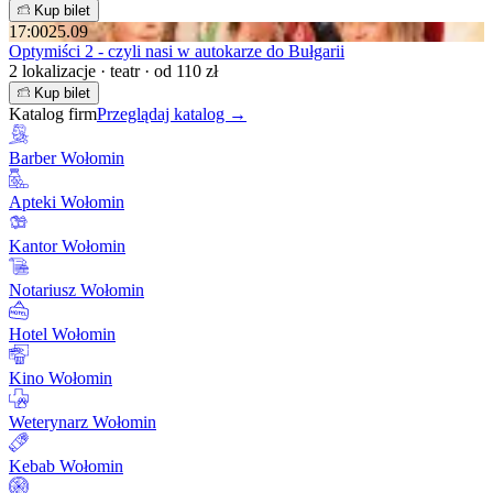
Kup bilet
17:00
25.09
Optymiści 2 - czyli nasi w autokarze do Bułgarii
2 lokalizacje · teatr · od 110 zł
Kup bilet
Katalog firm
Przeglądaj katalog →
Barber Wołomin
Apteki Wołomin
Kantor Wołomin
Notariusz Wołomin
Hotel Wołomin
Kino Wołomin
Weterynarz Wołomin
Kebab Wołomin