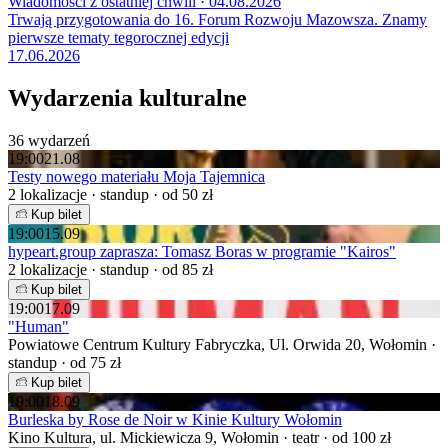
Wiadomości z ostatniej chwili · 04.08.2026
Trwają przygotowania do 16. Forum Rozwoju Mazowsza. Znamy
pierwsze tematy tegorocznej edycji
17.06.2026
Wydarzenia kulturalne
36 wydarzeń
19:00
21.08
Testy nowego materiału Moja Tajemnica
2 lokalizacje · standup · od 50 zł
Kup bilet
19:00
15.09
hypeart.group zaprasza: Tomasz Boras w programie "Kairos"
2 lokalizacje · standup · od 85 zł
Kup bilet
19:00
17.09
"Human"
Powiatowe Centrum Kultury Fabryczka, Ul. Orwida 20, Wołomin ·
standup · od 75 zł
Kup bilet
19:00
18.09
Burleska by Rose de Noir w Kinie Kultury Wołomin
Kino Kultura, ul. Mickiewicza 9, Wołomin · teatr · od 100 zł