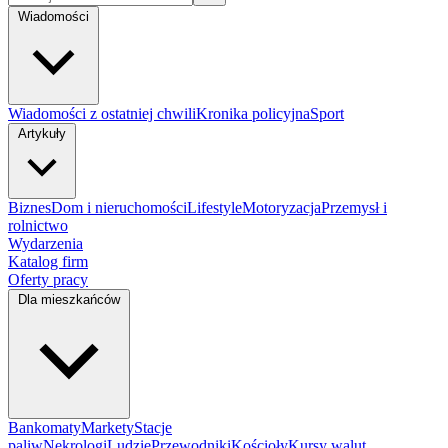
Wiadomości
Wiadomości z ostatniej chwili
Kronika policyjna
Sport
Artykuły
Biznes
Dom i nieruchomości
Lifestyle
Motoryzacja
Przemysł i
rolnictwo
Wydarzenia
Katalog firm
Oferty pracy
Dla mieszkańców
Bankomaty
Markety
Stacje
paliw
Nekrologi
Ludzie
Przewodniki
Kościoły
Kursy walut