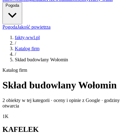
Pogoda
Pogoda
Jakość powietrza
fakty-wwl.pl
/
Katalog firm
/
Skład budowlany Wołomin
Katalog firm
Skład budowlany Wołomin
2 obiekty w tej kategorii · oceny i opinie z Google · godziny
otwarcia
1
K
KAFELEK