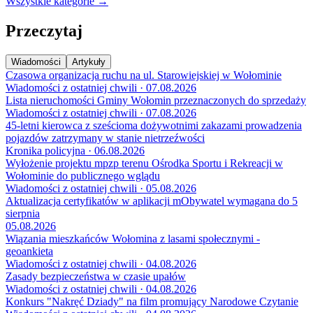
Wszystkie kategorie →
Przeczytaj
Wiadomości
Artykuły
Czasowa organizacja ruchu na ul. Starowiejskiej w Wołominie
Wiadomości z ostatniej chwili · 07.08.2026
Lista nieruchomości Gminy Wołomin przeznaczonych do sprzedaży
Wiadomości z ostatniej chwili · 07.08.2026
45-letni kierowca z sześcioma dożywotnimi zakazami prowadzenia
pojazdów zatrzymany w stanie nietrzeźwości
Kronika policyjna · 06.08.2026
Wyłożenie projektu mpzp terenu Ośrodka Sportu i Rekreacji w
Wołominie do publicznego wglądu
Wiadomości z ostatniej chwili · 05.08.2026
Aktualizacja certyfikatów w aplikacji mObywatel wymagana do 5
sierpnia
05.08.2026
Wiązania mieszkańców Wołomina z lasami społecznymi -
geoankieta
Wiadomości z ostatniej chwili · 04.08.2026
Zasady bezpieczeństwa w czasie upałów
Wiadomości z ostatniej chwili · 04.08.2026
Konkurs "Nakręć Dziady" na film promujący Narodowe Czytanie