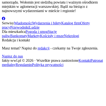
samorządu. Wołomin jest siedzibą powiatu i ważnym ośrodkiem
miejskim w aglomeracji warszawskiej. Bądź na bieżąco z
najnowszymi wydarzeniami w mieście i regionie!
Serwisy
Wiadomości
Wydarzenia i bilety
Katalog firm
Oferty
pracy
Przewodniki
Ludzie
Dla mieszkańca
Pogoda i smog
Stacje
paliw
Bankomaty
Markety
Kościoły i msze
Nekrologi
Redakcja i kontakt
Masz temat? Napisz do
redakcji
- czekamy na Twoje zgłoszenia.
Napisz do nas
fakty-wwl.pl © 2026 · Wszelkie prawa zastrzeżone
Kontakt
Patronat
medialny
Regulamin
Polityka prywatności