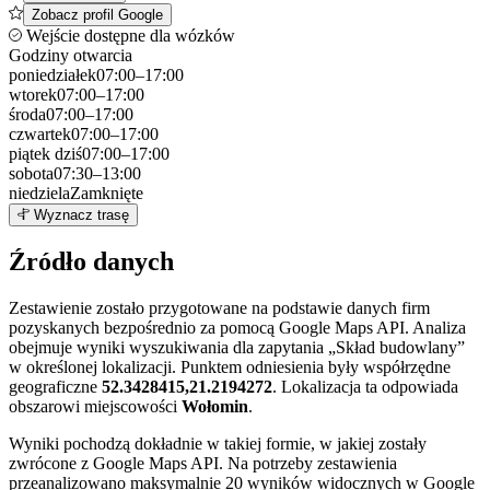
Zobacz profil Google
Wejście dostępne dla wózków
Godziny otwarcia
poniedziałek
07:00–17:00
wtorek
07:00–17:00
środa
07:00–17:00
czwartek
07:00–17:00
piątek
dziś
07:00–17:00
sobota
07:30–13:00
niedziela
Zamknięte
Leaflet
|
©
OpenStreetMap
2
Wyznacz trasę
+
Źródło danych
−
Zestawienie zostało przygotowane na podstawie danych firm
pozyskanych bezpośrednio za pomocą Google Maps API. Analiza
obejmuje wyniki wyszukiwania dla zapytania „Skład budowlany”
w określonej lokalizacji. Punktem odniesienia były współrzędne
geograficzne
52.3428415,21.2194272
. Lokalizacja ta odpowiada
obszarowi miejscowości
Wołomin
.
Wyniki pochodzą dokładnie w takiej formie, w jakiej zostały
zwrócone z Google Maps API. Na potrzeby zestawienia
przeanalizowano maksymalnie 20 wyników widocznych w Google