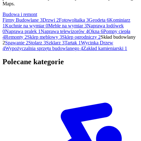
Maps.
Budowa i remont
Firmy Budowlane
3
Drzwi
2
Fotowoltaika
3
Geodeta
6
Kominiarz
1
Kuchnie na wymiar
0
Meble na wymiar
3
Naprawa lodówek
0
Naprawa pralek
1
Naprawa telewizorów
4
Okna
6
Pompy ciepła
4
Remonty
2
Sklep meblowy
3
Sklep ogrodniczy
2
Skład budowlany
2
Spawanie
2
Stolarz
3
Szklarz
3
Tartak
1
Wycinka Drzew
4
Wypożyczalnia sprzętu budowlanego
4
Zakład kamieniarski
1
Polecane kategorie