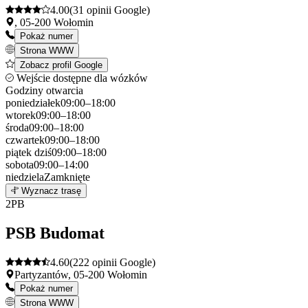
4.00
(31 opinii Google)
, 05-200 Wołomin
Pokaż numer
Strona WWW
Zobacz profil Google
Wejście dostępne dla wózków
Godziny otwarcia
poniedziałek
09:00–18:00
wtorek
09:00–18:00
środa
09:00–18:00
czwartek
09:00–18:00
piątek
dziś
09:00–18:00
sobota
09:00–14:00
niedziela
Zamknięte
Leaflet
|
©
OpenStreetMap
1
Wyznacz trasę
+
2
PB
−
PSB Budomat
4.60
(222 opinii Google)
Partyzantów, 05-200 Wołomin
Pokaż numer
Strona WWW