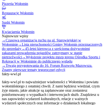
Pizzeria Wołomin
Restauracje Wołomin
Sushi Wołomin
Kwiaciarnia Wołomin
Najnowsze wpisy
→
Czasowa organizacja ruchu na ul. Starowiejskiej w
Wołominie
→
Lista nieruchomości Gminy Wołomin przeznaczonych
do sprzedaży
→
45-letni kierowca z sześcioma dożywotnimi
zakazami prowadzenia pojazdów zatrzymany w stanie
nietrzeźwości
→
Wyłożenie projektu mpzp terenu Ośrodka Sportu i
Rekreacji w Wołominie do publicznego wglądu
→
Trwają przygotowania do 16. Forum Rozwoju Mazowsza.
Znamy pierwsze tematy tegorocznej edycji
fakty-wwl.pl
fakty-wwl.pl to najważniejsze wiadomości z Wołomina i powiatu
wołomińskiego z ostatniej chwili. Z nami będziesz wiedział, czym
żyje miasto, jakie atrakcje są zaplanowane oraz zostaniesz
poinformowany o wypadkach i interwencjach służb. Znajdziesz u
nas zapowiedzi wydarzeń kulturalnych, relacje z ważnych
wydarzeń społecznych oraz informacje o działaniach lokalnego