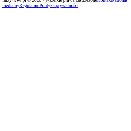
fakty-wwl.pl © 2026 · Wszelkie prawa zastrzeżone
Kontakt
Patronat
medialny
Regulamin
Polityka prywatności