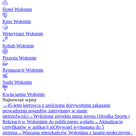
Hotel Wołomin
Kino Wołomin
Weterynarz Wołomin
Kebab Wołomin
Pizzeria Wołomin
Restauracje Wołomin
Sushi Wołomin
Kwiaciarnia Wołomin
Najnowsze wpisy
→
45-letni kierowca z sześcioma dożywotnimi zakazami
prowadzenia pojazdów zatrzymany w stanie
nietrzeźwości
→
Wyłożenie projektu mpzp terenu Ośrodka Sportu i
Rekreacji w Wołominie do publicznego wglądu
→
Aktualizacja
certyfikatów w aplikacji mObywatel wymagana do 5
sierpnia
→
Wiązania mieszkańców Wołomina z lasami społecznymi -