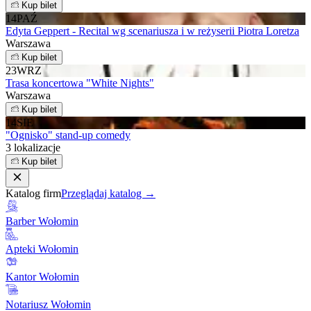
Kup bilet
14
PAŹ
Edyta Geppert - Recital wg scenariusza i w reżyserii Piotra Loretza
Warszawa
Kup bilet
23
WRZ
Trasa koncertowa "White Nights"
Warszawa
Kup bilet
14
SIE
"Ognisko" stand-up comedy
3 lokalizacje
Kup bilet
Katalog firm
Przeglądaj katalog →
Barber Wołomin
Apteki Wołomin
Kantor Wołomin
Notariusz Wołomin