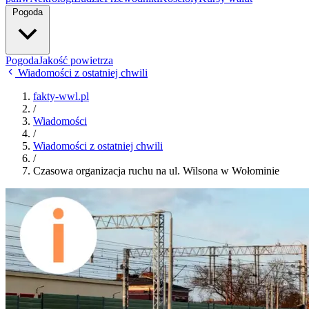
Pogoda
Pogoda
Jakość powietrza
Wiadomości z ostatniej chwili
fakty-wwl.pl
/
Wiadomości
/
Wiadomości z ostatniej chwili
/
Czasowa organizacja ruchu na ul. Wilsona w Wołominie