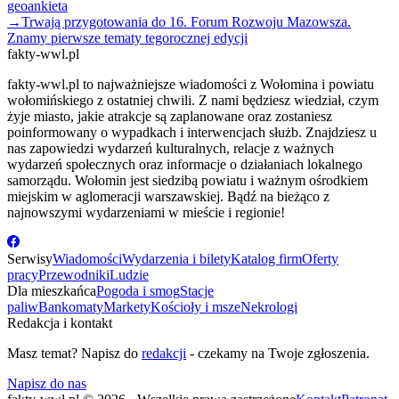
geoankieta
→
Trwają przygotowania do 16. Forum Rozwoju Mazowsza.
Znamy pierwsze tematy tegorocznej edycji
fakty-wwl.pl
fakty-wwl.pl to najważniejsze wiadomości z Wołomina i powiatu
wołomińskiego z ostatniej chwili. Z nami będziesz wiedział, czym
żyje miasto, jakie atrakcje są zaplanowane oraz zostaniesz
poinformowany o wypadkach i interwencjach służb. Znajdziesz u
nas zapowiedzi wydarzeń kulturalnych, relacje z ważnych
wydarzeń społecznych oraz informacje o działaniach lokalnego
samorządu. Wołomin jest siedzibą powiatu i ważnym ośrodkiem
miejskim w aglomeracji warszawskiej. Bądź na bieżąco z
najnowszymi wydarzeniami w mieście i regionie!
Serwisy
Wiadomości
Wydarzenia i bilety
Katalog firm
Oferty
pracy
Przewodniki
Ludzie
Dla mieszkańca
Pogoda i smog
Stacje
paliw
Bankomaty
Markety
Kościoły i msze
Nekrologi
Redakcja i kontakt
Masz temat? Napisz do
redakcji
- czekamy na Twoje zgłoszenia.
Napisz do nas