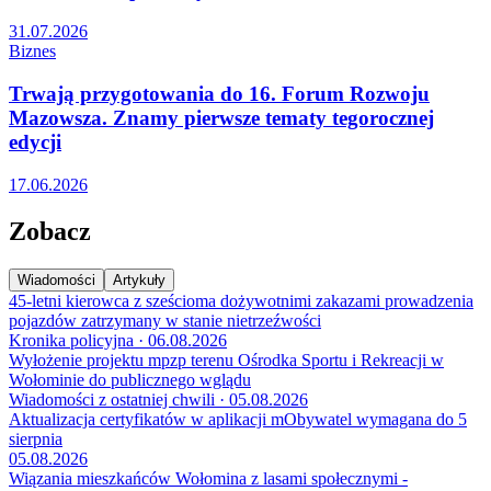
31.07.2026
Biznes
Trwają przygotowania do 16. Forum Rozwoju
Mazowsza. Znamy pierwsze tematy tegorocznej
edycji
17.06.2026
Zobacz
Wiadomości
Artykuły
45-letni kierowca z sześcioma dożywotnimi zakazami prowadzenia
pojazdów zatrzymany w stanie nietrzeźwości
Kronika policyjna · 06.08.2026
Wyłożenie projektu mpzp terenu Ośrodka Sportu i Rekreacji w
Wołominie do publicznego wglądu
Wiadomości z ostatniej chwili · 05.08.2026
Aktualizacja certyfikatów w aplikacji mObywatel wymagana do 5
sierpnia
05.08.2026
Wiązania mieszkańców Wołomina z lasami społecznymi -