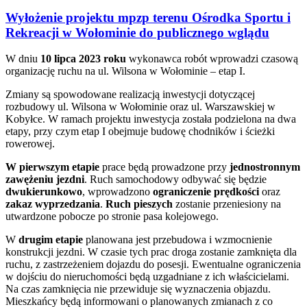
Wyłożenie projektu mpzp terenu Ośrodka Sportu i
Rekreacji w Wołominie do publicznego wglądu
W dniu
10 lipca 2023 roku
wykonawca robót wprowadzi czasową
organizację ruchu na ul. Wilsona w Wołominie – etap I.
Zmiany są spowodowane realizacją inwestycji dotyczącej
rozbudowy ul. Wilsona w Wołominie oraz ul. Warszawskiej w
Kobyłce. W ramach projektu inwestycja została podzielona na dwa
etapy, przy czym etap I obejmuje budowę chodników i ścieżki
rowerowej.
W pierwszym etapie
prace będą prowadzone przy
jednostronnym
zawężeniu jezdni
. Ruch samochodowy odbywać się będzie
dwukierunkowo
, wprowadzono
ograniczenie prędkości
oraz
zakaz wyprzedzania
.
Ruch pieszych
zostanie przeniesiony na
utwardzone pobocze po stronie pasa kolejowego.
W
drugim etapie
planowana jest przebudowa i wzmocnienie
konstrukcji jezdni. W czasie tych prac droga zostanie zamknięta dla
ruchu, z zastrzeżeniem dojazdu do posesji. Ewentualne ograniczenia
w dojściu do nieruchomości będą uzgadniane z ich właścicielami.
Na czas zamknięcia nie przewiduje się wyznaczenia objazdu.
Mieszkańcy będą informowani o planowanych zmianach z co