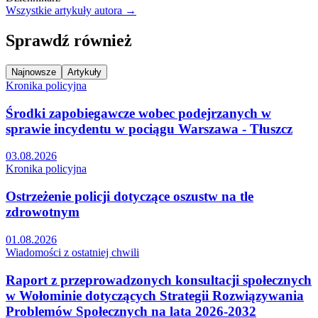
Wszystkie artykuły autora →
Sprawdź również
Najnowsze
Artykuły
Kronika policyjna
Środki zapobiegawcze wobec podejrzanych w
sprawie incydentu w pociągu Warszawa - Tłuszcz
03.08.2026
Kronika policyjna
Ostrzeżenie policji dotyczące oszustw na tle
zdrowotnym
01.08.2026
Wiadomości z ostatniej chwili
Raport z przeprowadzonych konsultacji społecznych
w Wołominie dotyczących Strategii Rozwiązywania
Problemów Społecznych na lata 2026-2032