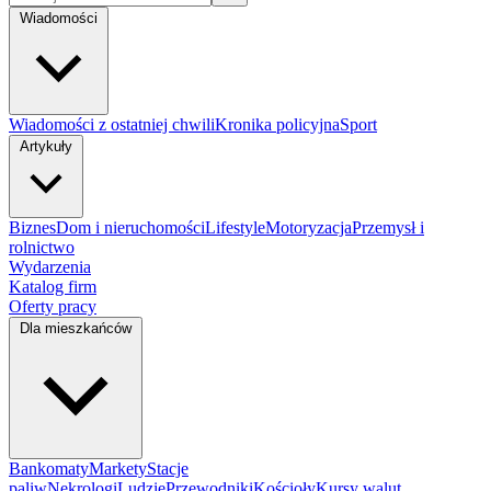
Wiadomości
Wiadomości z ostatniej chwili
Kronika policyjna
Sport
Artykuły
Biznes
Dom i nieruchomości
Lifestyle
Motoryzacja
Przemysł i
rolnictwo
Wydarzenia
Katalog firm
Oferty pracy
Dla mieszkańców
Bankomaty
Markety
Stacje
paliw
Nekrologi
Ludzie
Przewodniki
Kościoły
Kursy walut