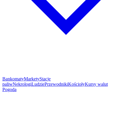
Bankomaty
Markety
Stacje
paliw
Nekrologi
Ludzie
Przewodniki
Kościoły
Kursy walut
Pogoda