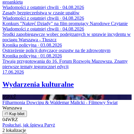
geoankieta
Wiadomości z ostatniej chwili · 04.08.2026
Zasady bezpieczeństwa w czasie upałów
Wiadomości z ostatniej chwili · 04.08.2026
Konkurs "Nakręć Dziady" na film promujący Narodowe Czytanie
Wiadomości z ostatniej chwili · 04.08.2026
Środki zapobiegawcze wobec podejrzanych w sprawie incydentu w
pociągu Warszawa - Tłuszcz
Kronika policyjna · 03.08.2026
Ostrzeżenie policji dotyczące oszustw na tle zdrowotnym
Kronika policyjna · 01.08.2026
Trwają przygotowania do 16. Forum Rozwoju Mazowsza. Znamy
pierwsze tematy tegorocznej edycji
17.06.2026
Wydarzenia kulturalne
05
PAŹ
Filharmonia Dowcipu & Waldemar Malicki - Filmowy Świat
Warszawa
Kup bilet
04
WRZ
Posłuchaj, jak śpiewa Paryż
2 lokalizacje