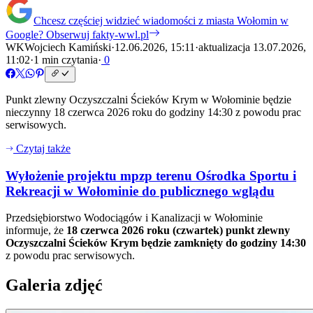
Chcesz częściej widzieć wiadomości z miasta Wołomin w
Google?
Obserwuj fakty-wwl.pl
WK
Wojciech Kamiński
·
12.06.2026, 15:11
·
aktualizacja 13.07.2026,
11:02
·
1 min czytania
·
0
Punkt zlewny Oczyszczalni Ścieków Krym w Wołominie będzie
nieczynny 18 czerwca 2026 roku do godziny 14:30 z powodu prac
serwisowych.
Czytaj także
Wyłożenie projektu mpzp terenu Ośrodka Sportu i
Rekreacji w Wołominie do publicznego wglądu
Przedsiębiorstwo Wodociągów i Kanalizacji w Wołominie
informuje, że
18 czerwca 2026 roku (czwartek) punkt zlewny
Oczyszczalni Ścieków Krym będzie zamknięty do godziny 14:30
z powodu prac serwisowych.
Galeria zdjęć