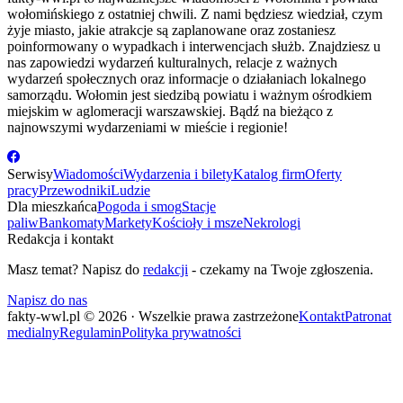
wołomińskiego z ostatniej chwili. Z nami będziesz wiedział, czym
żyje miasto, jakie atrakcje są zaplanowane oraz zostaniesz
poinformowany o wypadkach i interwencjach służb. Znajdziesz u
nas zapowiedzi wydarzeń kulturalnych, relacje z ważnych
wydarzeń społecznych oraz informacje o działaniach lokalnego
samorządu. Wołomin jest siedzibą powiatu i ważnym ośrodkiem
miejskim w aglomeracji warszawskiej. Bądź na bieżąco z
najnowszymi wydarzeniami w mieście i regionie!
Serwisy
Wiadomości
Wydarzenia i bilety
Katalog firm
Oferty
pracy
Przewodniki
Ludzie
Dla mieszkańca
Pogoda i smog
Stacje
paliw
Bankomaty
Markety
Kościoły i msze
Nekrologi
Redakcja i kontakt
Masz temat? Napisz do
redakcji
- czekamy na Twoje zgłoszenia.
Napisz do nas
fakty-wwl.pl © 2026 · Wszelkie prawa zastrzeżone
Kontakt
Patronat
medialny
Regulamin
Polityka prywatności