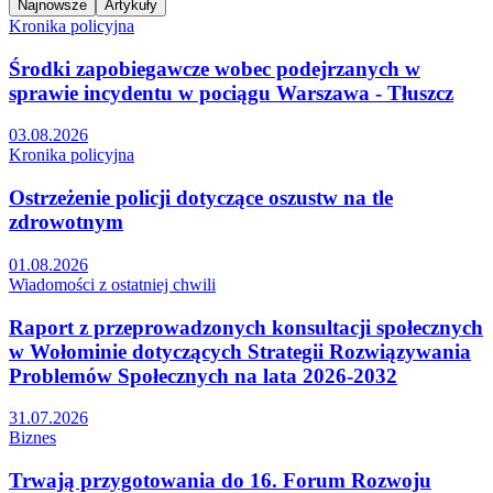
Najnowsze
Artykuły
Kronika policyjna
Środki zapobiegawcze wobec podejrzanych w
sprawie incydentu w pociągu Warszawa - Tłuszcz
03.08.2026
Kronika policyjna
Ostrzeżenie policji dotyczące oszustw na tle
zdrowotnym
01.08.2026
Wiadomości z ostatniej chwili
Raport z przeprowadzonych konsultacji społecznych
w Wołominie dotyczących Strategii Rozwiązywania
Problemów Społecznych na lata 2026-2032
31.07.2026
Biznes
Trwają przygotowania do 16. Forum Rozwoju