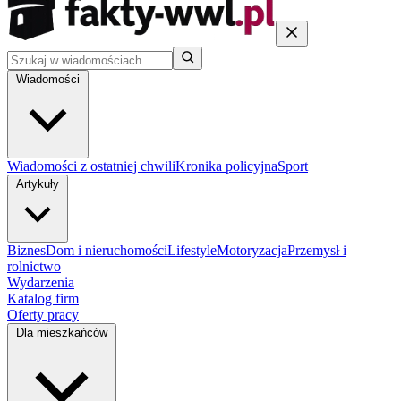
Wiadomości
Wiadomości z ostatniej chwili
Kronika policyjna
Sport
Artykuły
Biznes
Dom i nieruchomości
Lifestyle
Motoryzacja
Przemysł i
rolnictwo
Wydarzenia
Katalog firm
Oferty pracy
Dla mieszkańców