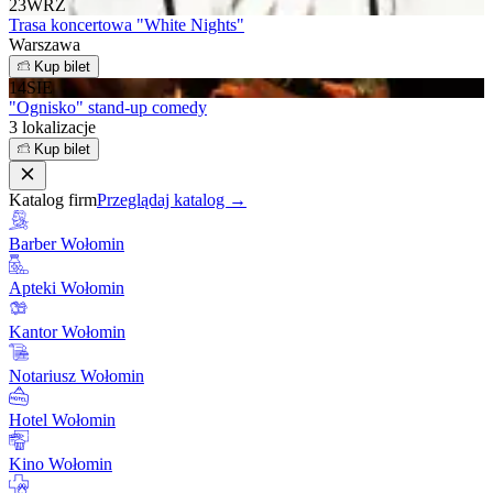
23
WRZ
Trasa koncertowa "White Nights"
Warszawa
Kup bilet
14
SIE
"Ognisko" stand-up comedy
3 lokalizacje
Kup bilet
Katalog firm
Przeglądaj katalog →
Barber Wołomin
Apteki Wołomin
Kantor Wołomin
Notariusz Wołomin
Hotel Wołomin
Kino Wołomin