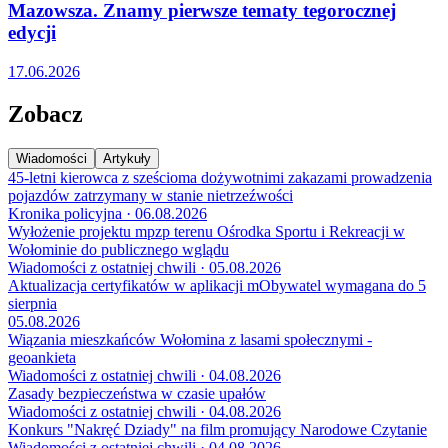
Mazowsza. Znamy pierwsze tematy tegorocznej
edycji
17.06.2026
Zobacz
Wiadomości
Artykuły
45-letni kierowca z sześcioma dożywotnimi zakazami prowadzenia
pojazdów zatrzymany w stanie nietrzeźwości
Kronika policyjna · 06.08.2026
Wyłożenie projektu mpzp terenu Ośrodka Sportu i Rekreacji w
Wołominie do publicznego wglądu
Wiadomości z ostatniej chwili · 05.08.2026
Aktualizacja certyfikatów w aplikacji mObywatel wymagana do 5
sierpnia
05.08.2026
Wiązania mieszkańców Wołomina z lasami społecznymi -
geoankieta
Wiadomości z ostatniej chwili · 04.08.2026
Zasady bezpieczeństwa w czasie upałów
Wiadomości z ostatniej chwili · 04.08.2026
Konkurs "Nakręć Dziady" na film promujący Narodowe Czytanie
Wiadomości z ostatniej chwili · 04.08.2026