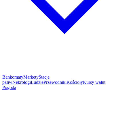
Bankomaty
Markety
Stacje
paliw
Nekrologi
Ludzie
Przewodniki
Kościoły
Kursy walut
Pogoda