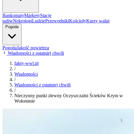
Bankomaty
Markety
Stacje
paliw
Nekrologi
Ludzie
Przewodniki
Kościoły
Kursy walut
Pogoda
Pogoda
Jakość powietrza
Wiadomości z ostatniej chwili
fakty-wwl.pl
/
Wiadomości
/
Wiadomości z ostatniej chwili
/
Nieczynny punkt zlewny Oczyszczalni Ścieków Krym w
Wołominie