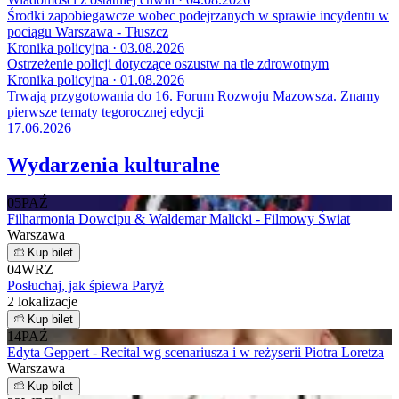
Środki zapobiegawcze wobec podejrzanych w sprawie incydentu w
pociągu Warszawa - Tłuszcz
Kronika policyjna · 03.08.2026
Ostrzeżenie policji dotyczące oszustw na tle zdrowotnym
Kronika policyjna · 01.08.2026
Trwają przygotowania do 16. Forum Rozwoju Mazowsza. Znamy
pierwsze tematy tegorocznej edycji
17.06.2026
Wydarzenia kulturalne
05
PAŹ
Filharmonia Dowcipu & Waldemar Malicki - Filmowy Świat
Warszawa
Kup bilet
04
WRZ
Posłuchaj, jak śpiewa Paryż
2 lokalizacje
Kup bilet
14
PAŹ
Edyta Geppert - Recital wg scenariusza i w reżyserii Piotra Loretza
Warszawa
Kup bilet