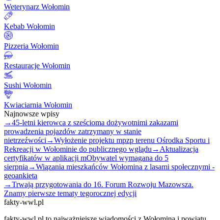
Weterynarz Wołomin
Kebab Wołomin
Pizzeria Wołomin
Restauracje Wołomin
Sushi Wołomin
Kwiaciarnia Wołomin
Najnowsze wpisy
→
45-letni kierowca z sześcioma dożywotnimi zakazami
prowadzenia pojazdów zatrzymany w stanie
nietrzeźwości
→
Wyłożenie projektu mpzp terenu Ośrodka Sportu i
Rekreacji w Wołominie do publicznego wglądu
→
Aktualizacja
certyfikatów w aplikacji mObywatel wymagana do 5
sierpnia
→
Wiązania mieszkańców Wołomina z lasami społecznymi -
geoankieta
→
Trwają przygotowania do 16. Forum Rozwoju Mazowsza.
Znamy pierwsze tematy tegorocznej edycji
fakty-wwl.pl
fakty-wwl.pl to najważniejsze wiadomości z Wołomina i powiatu