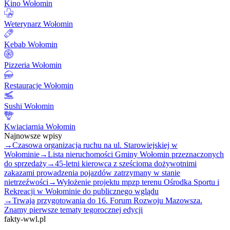
Kino Wołomin
Weterynarz Wołomin
Kebab Wołomin
Pizzeria Wołomin
Restauracje Wołomin
Sushi Wołomin
Kwiaciarnia Wołomin
Najnowsze wpisy
→
Czasowa organizacja ruchu na ul. Starowiejskiej w
Wołominie
→
Lista nieruchomości Gminy Wołomin przeznaczonych
do sprzedaży
→
45-letni kierowca z sześcioma dożywotnimi
zakazami prowadzenia pojazdów zatrzymany w stanie
nietrzeźwości
→
Wyłożenie projektu mpzp terenu Ośrodka Sportu i
Rekreacji w Wołominie do publicznego wglądu
→
Trwają przygotowania do 16. Forum Rozwoju Mazowsza.
Znamy pierwsze tematy tegorocznej edycji
fakty-wwl.pl