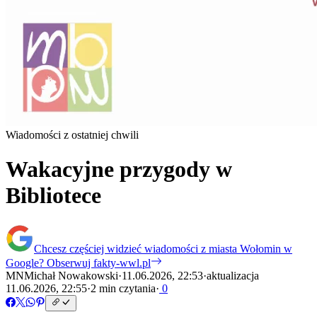
Wiadomości z ostatniej chwili
Wakacyjne przygody w
Bibliotece
Chcesz częściej widzieć wiadomości z miasta Wołomin w
Google?
Obserwuj fakty-wwl.pl
MN
Michał Nowakowski
·
11.06.2026, 22:53
·
aktualizacja
11.06.2026, 22:55
·
2 min czytania
·
0