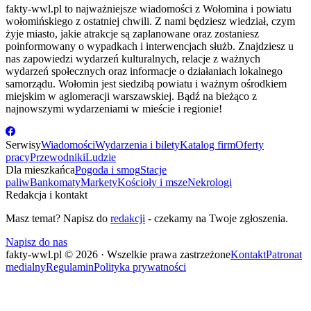
fakty-wwl.pl to najważniejsze wiadomości z Wołomina i powiatu
wołomińskiego z ostatniej chwili. Z nami będziesz wiedział, czym
żyje miasto, jakie atrakcje są zaplanowane oraz zostaniesz
poinformowany o wypadkach i interwencjach służb. Znajdziesz u
nas zapowiedzi wydarzeń kulturalnych, relacje z ważnych
wydarzeń społecznych oraz informacje o działaniach lokalnego
samorządu. Wołomin jest siedzibą powiatu i ważnym ośrodkiem
miejskim w aglomeracji warszawskiej. Bądź na bieżąco z
najnowszymi wydarzeniami w mieście i regionie!
Serwisy
Wiadomości
Wydarzenia i bilety
Katalog firm
Oferty
pracy
Przewodniki
Ludzie
Dla mieszkańca
Pogoda i smog
Stacje
paliw
Bankomaty
Markety
Kościoły i msze
Nekrologi
Redakcja i kontakt
Masz temat? Napisz do
redakcji
- czekamy na Twoje zgłoszenia.
Napisz do nas
fakty-wwl.pl © 2026 · Wszelkie prawa zastrzeżone
Kontakt
Patronat
medialny
Regulamin
Polityka prywatności