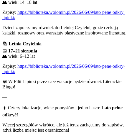
👥 wiek: 14–18 lat
Zapisy:
https://biblioteka.wolomin.pl/2026/06/09/lato-pene-odkry-
lipinki/
Dzieci zapraszamy również do Letniej Czytelni, gdzie czekają
książki, rozmowy oraz warsztaty plastyczne inspirowane literaturą.
📚
Letnia Czytelnia
📅
17–21 sierpnia
👥 wiek: 6–12 lat
Zapisy:
https://biblioteka.wolomin.pl/2026/06/09/lato-pene-odkry-
lipinki/
📖 W Filii Lipinki przez całe wakacje będzie również Literackie
Bingo!
—
☀️ Cztery lokalizacje, wiele pomysłów i jedno hasło:
Lato pełne
odkryć!
Więcej szczegółów wkrótce, ale już teraz zachęcamy do zapisów,
gdyż liczba miejsc jest ograniczona!