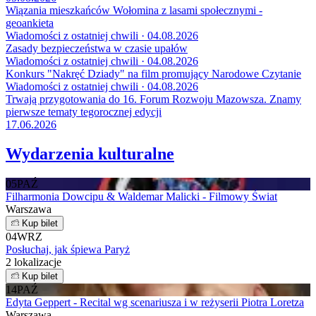
Wiązania mieszkańców Wołomina z lasami społecznymi -
geoankieta
Wiadomości z ostatniej chwili · 04.08.2026
Zasady bezpieczeństwa w czasie upałów
Wiadomości z ostatniej chwili · 04.08.2026
Konkurs "Nakręć Dziady" na film promujący Narodowe Czytanie
Wiadomości z ostatniej chwili · 04.08.2026
Trwają przygotowania do 16. Forum Rozwoju Mazowsza. Znamy
pierwsze tematy tegorocznej edycji
17.06.2026
Wydarzenia kulturalne
05
PAŹ
Filharmonia Dowcipu & Waldemar Malicki - Filmowy Świat
Warszawa
Kup bilet
04
WRZ
Posłuchaj, jak śpiewa Paryż
2 lokalizacje
Kup bilet
14
PAŹ
Edyta Geppert - Recital wg scenariusza i w reżyserii Piotra Loretza
Warszawa