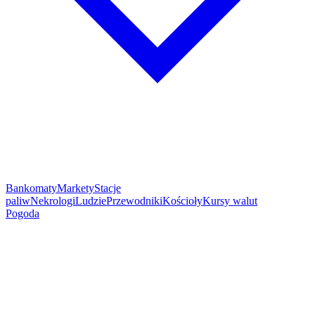
Bankomaty
Markety
Stacje
paliw
Nekrologi
Ludzie
Przewodniki
Kościoły
Kursy walut
Pogoda