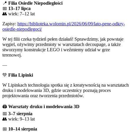
📍
Filia Osiedle Niepodległości
📅
13–17 lipca
👥 wiek: 7–12 lat
Zapisy:
https://biblioteka.wolomin.pl/2026/06/09/lato-pene-odkry-
osiedle-niepodlegoci/
W tej filii czeka tydzień pełen działań! Sprawdzimy, jak powstaje
węgiel, ożywimy przedmioty w warsztatach decoupage, a także
stworzymy konstrukcje LEGO i weźmiemy udział w grze
terenowej.
—
💚
Filia Lipinki
W Lipinkach technologia spotka się z kreatywnością na warsztatach
druku i modelowania 3D, gdzie uczestnicy poznają proces
projektowania oraz tworzenia przedmiotów.
🖨
Warsztaty druku i modelowania 3D
📅
3–7 sierpnia
👥 wiek: 9–13 lat
📅
10–14 sierpnia