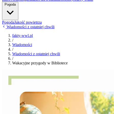
Pogoda
Pogoda
Jakość powietrza
Wiadomości z ostatniej chwili
fakty-wwl.pl
/
Wiadomości
/
Wiadomości z ostatniej chwili
/
Wakacyjne przygody w Bibliotece