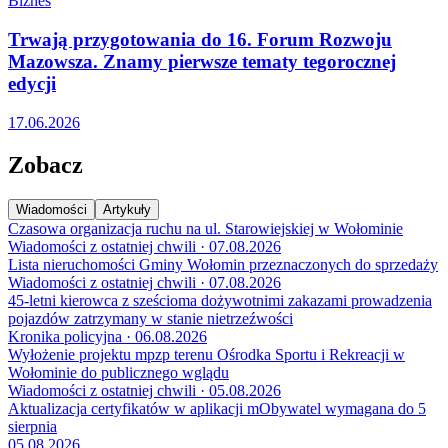
Biznes
Trwają przygotowania do 16. Forum Rozwoju
Mazowsza. Znamy pierwsze tematy tegorocznej
edycji
17.06.2026
Zobacz
Wiadomości
Artykuły
Czasowa organizacja ruchu na ul. Starowiejskiej w Wołominie
Wiadomości z ostatniej chwili · 07.08.2026
Lista nieruchomości Gminy Wołomin przeznaczonych do sprzedaży
Wiadomości z ostatniej chwili · 07.08.2026
45-letni kierowca z sześcioma dożywotnimi zakazami prowadzenia
pojazdów zatrzymany w stanie nietrzeźwości
Kronika policyjna · 06.08.2026
Wyłożenie projektu mpzp terenu Ośrodka Sportu i Rekreacji w
Wołominie do publicznego wglądu
Wiadomości z ostatniej chwili · 05.08.2026
Aktualizacja certyfikatów w aplikacji mObywatel wymagana do 5
sierpnia
05.08.2026