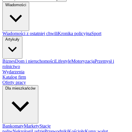
Wiadomości
Wiadomości z ostatniej chwili
Kronika policyjna
Sport
Artykuły
Biznes
Dom i nieruchomości
Lifestyle
Motoryzacja
Przemysł i
rolnictwo
Wydarzenia
Katalog firm
Oferty pracy
Dla mieszkańców
Bankomaty
Markety
Stacje
paliw
Nekrologi
Ludzie
Przewodniki
Kościoły
Kursy walut