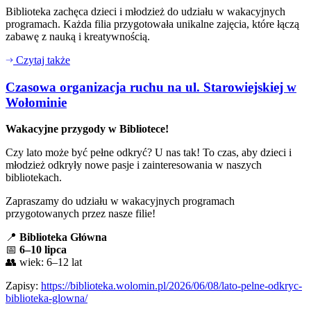
Biblioteka zachęca dzieci i młodzież do udziału w wakacyjnych
programach. Każda filia przygotowała unikalne zajęcia, które łączą
zabawę z nauką i kreatywnością.
Czytaj także
Czasowa organizacja ruchu na ul. Starowiejskiej w
Wołominie
Wakacyjne przygody w Bibliotece!
Czy lato może być pełne odkryć? U nas tak! To czas, aby dzieci i
młodzież odkryły nowe pasje i zainteresowania w naszych
bibliotekach.
Zapraszamy do udziału w wakacyjnych programach
przygotowanych przez nasze filie!
📍
Biblioteka Główna
📅
6–10 lipca
👥 wiek: 6–12 lat
Zapisy:
https://biblioteka.wolomin.pl/2026/06/08/lato-pelne-odkryc-
biblioteka-glowna/