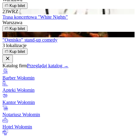
Kup bilet
23
WRZ
Trasa koncertowa "White Nights"
Warszawa
Kup bilet
14
SIE
"Ognisko" stand-up comedy
3 lokalizacje
Kup bilet
Katalog firm
Przeglądaj katalog →
Barber Wołomin
Apteki Wołomin
Kantor Wołomin
Notariusz Wołomin
Hotel Wołomin