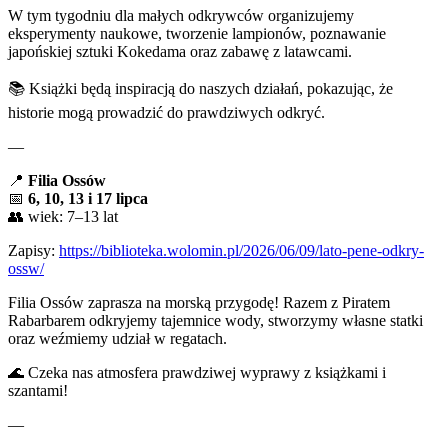
W tym tygodniu dla małych odkrywców organizujemy
eksperymenty naukowe, tworzenie lampionów, poznawanie
japońskiej sztuki Kokedama oraz zabawę z latawcami.
📚 Książki będą inspiracją do naszych działań, pokazując, że
historie mogą prowadzić do prawdziwych odkryć.
—
📍
Filia Ossów
📅
6, 10, 13 i 17 lipca
👥 wiek: 7–13 lat
Zapisy:
https://biblioteka.wolomin.pl/2026/06/09/lato-pene-odkry-
ossw/
Filia Ossów zaprasza na morską przygodę! Razem z Piratem
Rabarbarem odkryjemy tajemnice wody, stworzymy własne statki
oraz weźmiemy udział w regatach.
🌊 Czeka nas atmosfera prawdziwej wyprawy z książkami i
szantami!
—