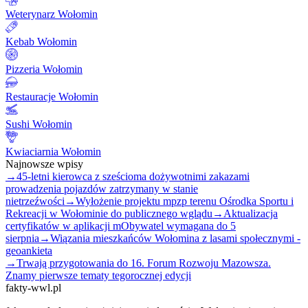
Weterynarz Wołomin
Kebab Wołomin
Pizzeria Wołomin
Restauracje Wołomin
Sushi Wołomin
Kwiaciarnia Wołomin
Najnowsze wpisy
→
45-letni kierowca z sześcioma dożywotnimi zakazami
prowadzenia pojazdów zatrzymany w stanie
nietrzeźwości
→
Wyłożenie projektu mpzp terenu Ośrodka Sportu i
Rekreacji w Wołominie do publicznego wglądu
→
Aktualizacja
certyfikatów w aplikacji mObywatel wymagana do 5
sierpnia
→
Wiązania mieszkańców Wołomina z lasami społecznymi -
geoankieta
→
Trwają przygotowania do 16. Forum Rozwoju Mazowsza.
Znamy pierwsze tematy tegorocznej edycji
fakty-wwl.pl