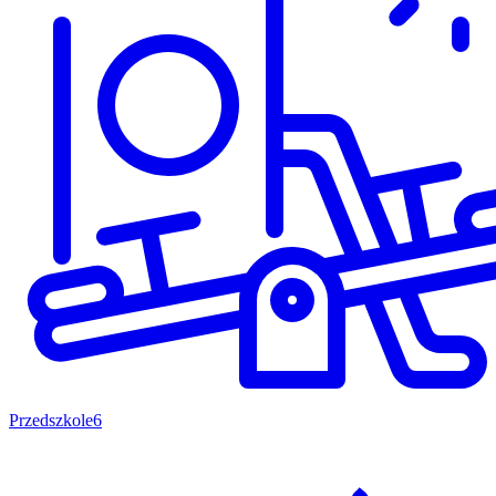
Przedszkole
6