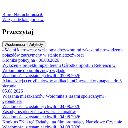
Biuro Nieruchomości
0
Wszystkie kategorie →
Przeczytaj
Wiadomości
Artykuły
45-letni kierowca z sześcioma dożywotnimi zakazami prowadzenia
pojazdów zatrzymany w stanie nietrzeźwości
Kronika policyjna · 06.08.2026
Wyłożenie projektu mpzp terenu Ośrodka Sportu i Rekreacji w
Wołominie do publicznego wglądu
Wiadomości z ostatniej chwili · 05.08.2026
Aktualizacja certyfikatów w aplikacji mObywatel wymagana do 5
sierpnia
05.08.2026
Wiązania mieszkańców Wołomina z lasami społecznymi -
geoankieta
Wiadomości z ostatniej chwili · 04.08.2026
Zasady bezpieczeństwa w czasie upałów
Wiadomości z ostatniej chwili · 04.08.2026
Konkurs "Nakręć Dziady" na film promujący Narodowe Czytanie
Wiadomości z ostatniej chwili · 04.08.2026