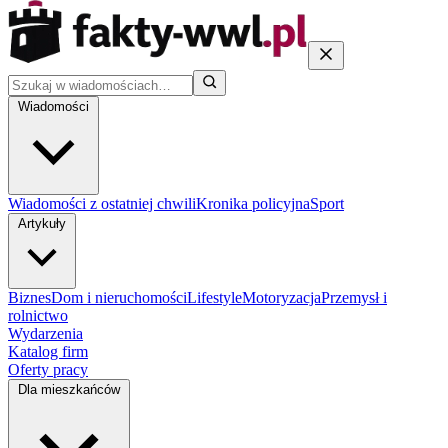
Wiadomości
Wiadomości z ostatniej chwili
Kronika policyjna
Sport
Artykuły
Biznes
Dom i nieruchomości
Lifestyle
Motoryzacja
Przemysł i
rolnictwo
Wydarzenia
Katalog firm
Oferty pracy
Dla mieszkańców