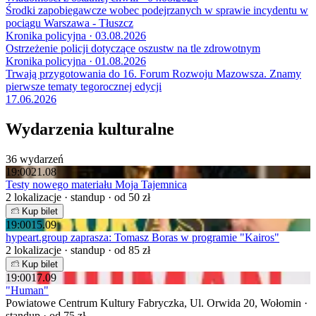
Środki zapobiegawcze wobec podejrzanych w sprawie incydentu w
pociągu Warszawa - Tłuszcz
Kronika policyjna · 03.08.2026
Ostrzeżenie policji dotyczące oszustw na tle zdrowotnym
Kronika policyjna · 01.08.2026
Trwają przygotowania do 16. Forum Rozwoju Mazowsza. Znamy
pierwsze tematy tegorocznej edycji
17.06.2026
Wydarzenia kulturalne
36 wydarzeń
19:00
21.08
Testy nowego materiału Moja Tajemnica
2 lokalizacje · standup · od 50 zł
Kup bilet
19:00
15.09
hypeart.group zaprasza: Tomasz Boras w programie "Kairos"
2 lokalizacje · standup · od 85 zł
Kup bilet
19:00
17.09
"Human"
Powiatowe Centrum Kultury Fabryczka, Ul. Orwida 20, Wołomin ·
standup · od 75 zł