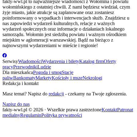
fakty-wwl.pl to najważniejsze wiadomości z Wołomina i powiatu
wołomińskiego z ostatniej chwili. Z nami będziesz wiedział, czym
żyje miasto, jakie atrakcje są zaplanowane oraz zostaniesz
poinformowany o wypadkach i interwencjach służb. Znajdziesz u
nas zapowiedzi wydarzeń kulturalnych, relacje z ważnych
wydarzeń społecznych oraz informacje o działaniach lokalnego
samorządu. Wołomin jest siedzibą powiatu i ważnym ośrodkiem
miejskim w aglomeracji warszawskiej. Bądź na bieżąco z
najnowszymi wydarzeniami w mieście i regionie!
Serwisy
Wiadomości
Wydarzenia i bilety
Katalog firm
Oferty
pracy
Przewodniki
Ludzie
Dla mieszkańca
Pogoda i smog
Stacje
paliw
Bankomaty
Markety
Kościoły i msze
Nekrologi
Redakcja i kontakt
Masz temat? Napisz do
redakcji
- czekamy na Twoje zgłoszenia.
Napisz do nas
fakty-wwl.pl © 2026 · Wszelkie prawa zastrzeżone
Kontakt
Patronat
medialny
Regulamin
Polityka prywatności