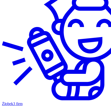
Żłobek
3 firm