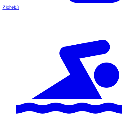
Żłobek
3