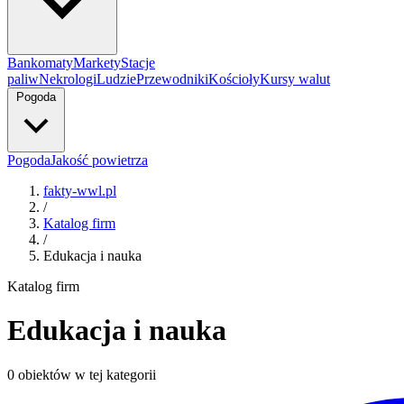
Bankomaty
Markety
Stacje
paliw
Nekrologi
Ludzie
Przewodniki
Kościoły
Kursy walut
Pogoda
Pogoda
Jakość powietrza
fakty-wwl.pl
/
Katalog firm
/
Edukacja i nauka
Katalog firm
Edukacja i nauka
0 obiektów w tej kategorii