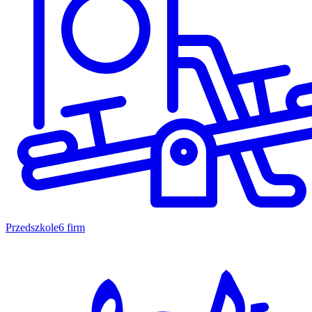
Przedszkole
6 firm