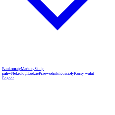
Bankomaty
Markety
Stacje
paliw
Nekrologi
Ludzie
Przewodniki
Kościoły
Kursy walut
Pogoda