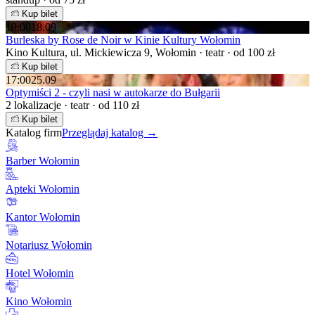
Kup bilet
19:00
18.09
Burleska by Rose de Noir w Kinie Kultury Wołomin
Kino Kultura, ul. Mickiewicza 9, Wołomin · teatr · od 100 zł
Kup bilet
17:00
25.09
Optymiści 2 - czyli nasi w autokarze do Bułgarii
2 lokalizacje · teatr · od 110 zł
Kup bilet
Katalog firm
Przeglądaj katalog →
Barber Wołomin
Apteki Wołomin
Kantor Wołomin
Notariusz Wołomin
Hotel Wołomin
Kino Wołomin