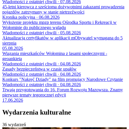
Wiadomości z ostatniej chwili · 07.08.2026
45-letni kierowca z sześcioma dożywotnimi zakazami prowadzenia
pojazdów zatrzymany w stanie nietrzeźwości
Kronika policyjna · 06.08.2026
Wyłożenie projektu mpzp terenu Ośrodka Sportu i Rekreacji w
Wołominie do publicznego wglądu
Wiadomości z ostatniej chwili · 05.08.2026
Aktualizacja certyfikatów w aplikacji mObywatel wymagana do 5
sierpnia
05.08.2026
Wiązania mieszkańców Wołomina z lasami społecznymi -
geoankieta
Wiadomości z ostatniej chwili · 04.08.2026
Zasady bezpieczeństwa w czasie upałów
Wiadomości z ostatniej chwili · 04.08.2026
Konkurs "Nakręć Dziady" na film promujący Narodowe Czytanie
Wiadomości z ostatniej chwili · 04.08.2026
Trwają przygotowania do 16. Forum Rozwoju Mazowsza. Znamy
pierwsze tematy tegorocznej edycji
17.06.2026
Wydarzenia kulturalne
36 wydarzeń