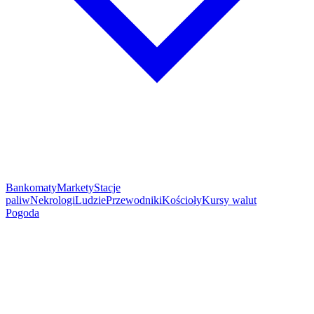
Bankomaty
Markety
Stacje
paliw
Nekrologi
Ludzie
Przewodniki
Kościoły
Kursy walut
Pogoda