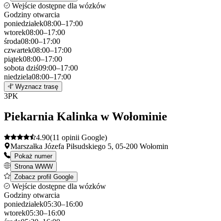
Wejście dostępne dla wózków
Godziny otwarcia
poniedziałek
08:00–17:00
wtorek
08:00–17:00
środa
08:00–17:00
czwartek
08:00–17:00
piątek
08:00–17:00
sobota
dziś
09:00–17:00
niedziela
08:00–17:00
Leaflet
|
©
OpenStreetMap
2
Wyznacz trasę
+
3
PK
−
Piekarnia Kalinka w Wołominie
4.90
(11 opinii Google)
Marszałka Józefa Piłsudskiego 5, 05-200 Wołomin
Pokaż numer
Strona WWW
Zobacz profil Google
Wejście dostępne dla wózków
Godziny otwarcia
poniedziałek
05:30–16:00
wtorek
05:30–16:00