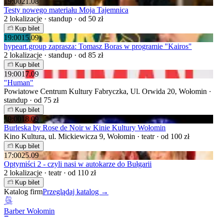
19:00
21.08
Testy nowego materiału Moja Tajemnica
2 lokalizacje · standup · od 50 zł
Kup bilet
19:00
15.09
hypeart.group zaprasza: Tomasz Boras w programie "Kairos"
2 lokalizacje · standup · od 85 zł
Kup bilet
19:00
17.09
"Human"
Powiatowe Centrum Kultury Fabryczka, Ul. Orwida 20, Wołomin ·
standup · od 75 zł
Kup bilet
19:00
18.09
Burleska by Rose de Noir w Kinie Kultury Wołomin
Kino Kultura, ul. Mickiewicza 9, Wołomin · teatr · od 100 zł
Kup bilet
17:00
25.09
Optymiści 2 - czyli nasi w autokarze do Bułgarii
2 lokalizacje · teatr · od 110 zł
Kup bilet
Katalog firm
Przeglądaj katalog →
Barber Wołomin