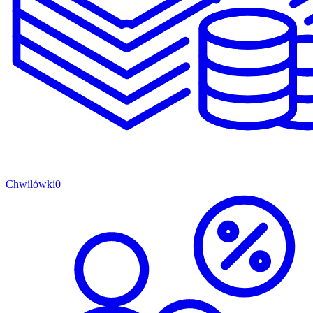
Chwilówki
0