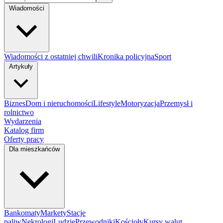
Wiadomości
Wiadomości z ostatniej chwili
Kronika policyjna
Sport
Artykuły
Biznes
Dom i nieruchomości
Lifestyle
Motoryzacja
Przemysł i
rolnictwo
Wydarzenia
Katalog firm
Oferty pracy
Dla mieszkańców
Bankomaty
Markety
Stacje
paliw
Nekrologi
Ludzie
Przewodniki
Kościoły
Kursy walut