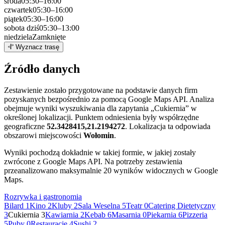
środa
05:30–16:00
czwartek
05:30–16:00
piątek
05:30–16:00
sobota
dziś
05:30–13:00
niedziela
Zamknięte
Leaflet
|
©
OpenStreetMap
3
Wyznacz trasę
+
Źródło danych
−
Zestawienie zostało przygotowane na podstawie danych firm
pozyskanych bezpośrednio za pomocą Google Maps API. Analiza
obejmuje wyniki wyszukiwania dla zapytania „Cukiernia” w
określonej lokalizacji. Punktem odniesienia były współrzędne
geograficzne
52.3428415,21.2194272
. Lokalizacja ta odpowiada
obszarowi miejscowości
Wołomin
.
Wyniki pochodzą dokładnie w takiej formie, w jakiej zostały
zwrócone z Google Maps API. Na potrzeby zestawienia
przeanalizowano maksymalnie 20 wyników widocznych w Google
Maps.
Rozrywka i gastronomia
Bilard
1
Kino
2
Kluby
2
Sala Weselna
5
Teatr
0
Catering Dietetyczny
3
Cukiernia
3
Kawiarnia
2
Kebab
6
Masarnia
0
Piekarnia
6
Pizzeria
5
Puby
0
Restauracje
4
Sushi
2