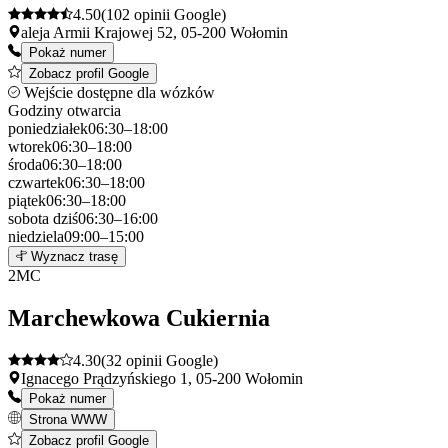
4.50
(102 opinii Google)
aleja Armii Krajowej 52, 05-200 Wołomin
Pokaż numer
Zobacz profil Google
Wejście dostępne dla wózków
Godziny otwarcia
poniedziałek
06:30–18:00
wtorek
06:30–18:00
środa
06:30–18:00
czwartek
06:30–18:00
piątek
06:30–18:00
sobota
dziś
06:30–16:00
niedziela
09:00–15:00
Leaflet
|
©
OpenStreetMap
1
Wyznacz trasę
+
2
MC
−
Marchewkowa Cukiernia
4.30
(32 opinii Google)
Ignacego Prądzyńskiego 1, 05-200 Wołomin
Pokaż numer
Strona WWW
Zobacz profil Google