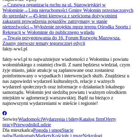
→
Czasowa organizacja ruchu na ul. Starowiejskiej w
Wołominie
→
Lista nieruchomości Gminy Wołomin przeznaczonych
do sprzedaży
→
45-letni kierowca z sześcioma dożywotnimi
zakazami prowadzenia pojazdów zatrzymany w stanie
nietrzeźwości
→
Wyłożenie projektu mpzp terenu Ośrodka Sportu i
Rekreacji w Wołominie do publicznego wglądu
→
Trwają przygotowania do 16. Forum Rozwoju Mazowsza.
Znamy pierwsze tematy tegorocznej edycji
fakty-wwl.pl
fakty-wwl.pl to najważniejsze wiadomości z Wołomina i powiatu
wołomińskiego z ostatniej chwili. Z nami będziesz wiedział, czym
żyje miasto, jakie atrakcje są zaplanowane oraz zostaniesz
poinformowany o wypadkach i interwencjach służb. Znajdziesz u
nas zapowiedzi wydarzeń kulturalnych, relacje z ważnych
wydarzeń społecznych oraz informacje o działaniach lokalnego
samorządu. Wołomin jest siedzibą powiatu i ważnym ośrodkiem
miejskim w aglomeracji warszawskiej. Bądź na bieżąco z
najnowszymi wydarzeniami w mieście i regionie!
Serwisy
Wiadomości
Wydarzenia i bilety
Katalog firm
Oferty
pracy
Przewodniki
Ludzie
Dla mieszkańca
Pogoda i smog
Stacje
paliw
Bankomaty
Markety
Kościoły i msze
Nekrologi