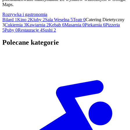
Maps.
Rozrywka i gastronomia
Bilard
1
Kino
2
Kluby
2
Sala Weselna
5
Teatr
0
Catering Dietetyczny
3
Cukiernia
3
Kawiarnia
2
Kebab
6
Masarnia
0
Piekarnia
6
Pizzeria
5
Puby
0
Restauracje
4
Sushi
2
Polecane kategorie