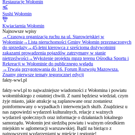
Restauracje Wołomin
Sushi Wołomin
Kwiaciarnia Wołomin
Najnowsze wpisy
→
Czasowa organizacja ruchu na ul. Starowiejskiej w
Wołominie
→
Lista nieruchomości Gminy Wołomin przeznaczonych
do sprzedaży
→
45-letni kierowca z sześcioma dożywotnimi
zakazami prowadzenia pojazdów zatrzymany w stanie
nietrzeźwości
→
Wyłożenie projektu mpzp terenu Ośrodka Sportu i
Rekreacji w Wołominie do publicznego wglądu
→
Trwają przygotowania do 16. Forum Rozwoju Mazowsza.
Znamy pierwsze tematy tegorocznej edycji
fakty-wwl.pl
fakty-wwl.pl to najważniejsze wiadomości z Wołomina i powiatu
wołomińskiego z ostatniej chwili. Z nami będziesz wiedział, czym
żyje miasto, jakie atrakcje są zaplanowane oraz zostaniesz
poinformowany o wypadkach i interwencjach służb. Znajdziesz u
nas zapowiedzi wydarzeń kulturalnych, relacje z ważnych
wydarzeń społecznych oraz informacje o działaniach lokalnego
samorządu. Wołomin jest siedzibą powiatu i ważnym ośrodkiem
miejskim w aglomeracji warszawskiej. Bądź na bieżąco z
najnowszymi wydarzeniami w mieście i regionie!