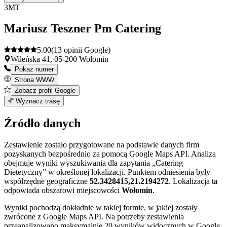
+
3
MT
−
Mariusz Teszner Pm Catering
5.00
(13 opinii Google)
Wileńska 41, 05-200 Wołomin
Pokaż numer
Strona WWW
Zobacz profil Google
Leaflet
|
©
OpenStreetMap
3
Wyznacz trasę
+
Źródło danych
−
Zestawienie zostało przygotowane na podstawie danych firm
pozyskanych bezpośrednio za pomocą Google Maps API. Analiza
obejmuje wyniki wyszukiwania dla zapytania „Catering
Dietetyczny” w określonej lokalizacji. Punktem odniesienia były
współrzędne geograficzne
52.3428415,21.2194272
. Lokalizacja ta
odpowiada obszarowi miejscowości
Wołomin
.
Wyniki pochodzą dokładnie w takiej formie, w jakiej zostały
zwrócone z Google Maps API. Na potrzeby zestawienia
przeanalizowano maksymalnie 20 wyników widocznych w Google