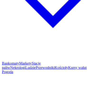
Bankomaty
Markety
Stacje
paliw
Nekrologi
Ludzie
Przewodniki
Kościoły
Kursy walut
Pogoda