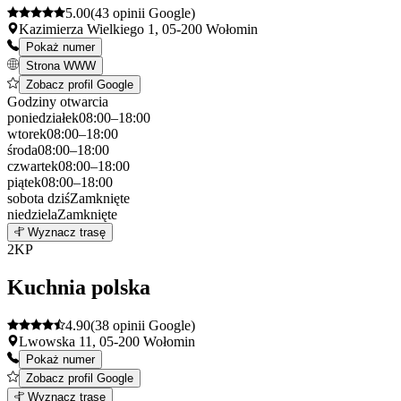
5.00
(43 opinii Google)
Kazimierza Wielkiego 1, 05-200 Wołomin
Pokaż numer
Strona WWW
Zobacz profil Google
Godziny otwarcia
poniedziałek
08:00–18:00
wtorek
08:00–18:00
środa
08:00–18:00
czwartek
08:00–18:00
piątek
08:00–18:00
sobota
dziś
Zamknięte
niedziela
Zamknięte
Leaflet
|
©
OpenStreetMap
1
Wyznacz trasę
+
2
KP
−
Kuchnia polska
4.90
(38 opinii Google)
Lwowska 11, 05-200 Wołomin
Pokaż numer
Zobacz profil Google
Leaflet
|
©
OpenStreetMap
2
Wyznacz trasę