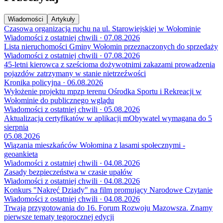
Wiadomości
Artykuły
Czasowa organizacja ruchu na ul. Starowiejskiej w Wołominie
Wiadomości z ostatniej chwili · 07.08.2026
Lista nieruchomości Gminy Wołomin przeznaczonych do sprzedaży
Wiadomości z ostatniej chwili · 07.08.2026
45-letni kierowca z sześcioma dożywotnimi zakazami prowadzenia
pojazdów zatrzymany w stanie nietrzeźwości
Kronika policyjna · 06.08.2026
Wyłożenie projektu mpzp terenu Ośrodka Sportu i Rekreacji w
Wołominie do publicznego wglądu
Wiadomości z ostatniej chwili · 05.08.2026
Aktualizacja certyfikatów w aplikacji mObywatel wymagana do 5
sierpnia
05.08.2026
Wiązania mieszkańców Wołomina z lasami społecznymi -
geoankieta
Wiadomości z ostatniej chwili · 04.08.2026
Zasady bezpieczeństwa w czasie upałów
Wiadomości z ostatniej chwili · 04.08.2026
Konkurs "Nakręć Dziady" na film promujący Narodowe Czytanie
Wiadomości z ostatniej chwili · 04.08.2026
Trwają przygotowania do 16. Forum Rozwoju Mazowsza. Znamy
pierwsze tematy tegorocznej edycji