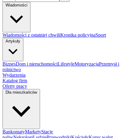
Wiadomości
Wiadomości z ostatniej chwili
Kronika policyjna
Sport
Artykuły
Biznes
Dom i nieruchomości
Lifestyle
Motoryzacja
Przemysł i
rolnictwo
Wydarzenia
Katalog firm
Oferty pracy
Dla mieszkańców
Bankomaty
Markety
Stacje
paliw
Nekrologi
Ludzie
Przewodniki
Kościoły
Kursy walut