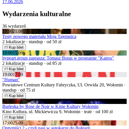
17.06.2026
Wydarzenia kulturalne
36 wydarzeń
19:00
21.08
Testy nowego materiału Moja Tajemnica
2 lokalizacje · standup · od 50 zł
Kup bilet
19:00
15.09
hypeart.group zaprasza: Tomasz Boras w programie "Kairos"
2 lokalizacje · standup · od 85 zł
Kup bilet
19:00
17.09
"Human"
Powiatowe Centrum Kultury Fabryczka, Ul. Orwida 20, Wołomin ·
standup · od 75 zł
Kup bilet
19:00
18.09
Burleska by Rose de Noir w Kinie Kultury Wołomin
Kino Kultura, ul. Mickiewicza 9, Wołomin · teatr · od 100 zł
Kup bilet
17:00
25.09
Optymiści 2 - czyli nasi w autokarze do Bułgarii