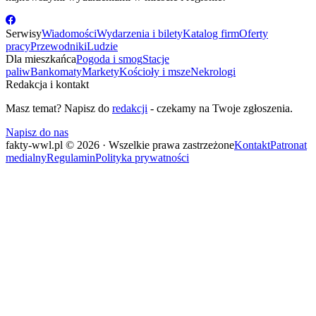
Serwisy
Wiadomości
Wydarzenia i bilety
Katalog firm
Oferty
pracy
Przewodniki
Ludzie
Dla mieszkańca
Pogoda i smog
Stacje
paliw
Bankomaty
Markety
Kościoły i msze
Nekrologi
Redakcja i kontakt
Masz temat? Napisz do
redakcji
- czekamy na Twoje zgłoszenia.
Napisz do nas
fakty-wwl.pl © 2026 · Wszelkie prawa zastrzeżone
Kontakt
Patronat
medialny
Regulamin
Polityka prywatności