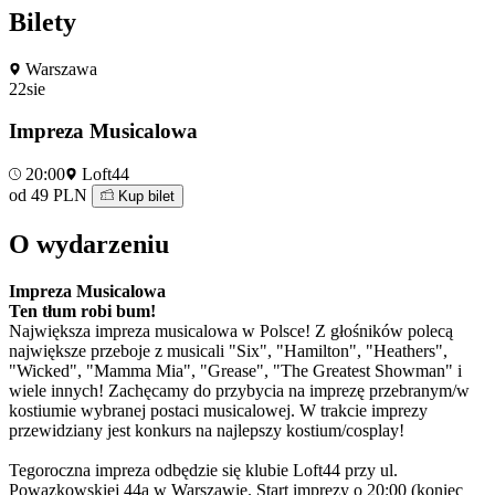
Bilety
Warszawa
22
sie
Impreza Musicalowa
20:00
Loft44
od 49 PLN
Kup bilet
O wydarzeniu
Impreza Musicalowa
Ten tłum robi bum!
Największa impreza musicalowa w Polsce! Z głośników polecą
największe przeboje z musicali "Six", "Hamilton", "Heathers",
"Wicked", "Mamma Mia", "Grease", "The Greatest Showman" i
wiele innych! Zachęcamy do przybycia na imprezę przebranym/w
kostiumie wybranej postaci musicalowej. W trakcie imprezy
przewidziany jest konkurs na najlepszy kostium/cosplay!
Tegoroczna impreza odbędzie się klubie Loft44 przy ul.
Powązkowskiej 44a w Warszawie. Start imprezy o 20:00 (koniec