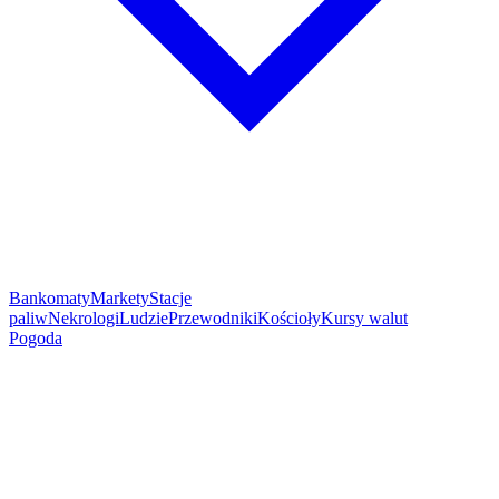
Bankomaty
Markety
Stacje
paliw
Nekrologi
Ludzie
Przewodniki
Kościoły
Kursy walut
Pogoda