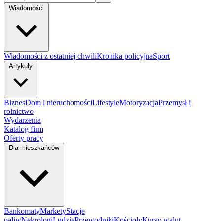
Wiadomości
Wiadomości z ostatniej chwili
Kronika policyjna
Sport
Artykuły
Biznes
Dom i nieruchomości
Lifestyle
Motoryzacja
Przemysł i
rolnictwo
Wydarzenia
Katalog firm
Oferty pracy
Dla mieszkańców
Bankomaty
Markety
Stacje
paliw
Nekrologi
Ludzie
Przewodniki
Kościoły
Kursy walut