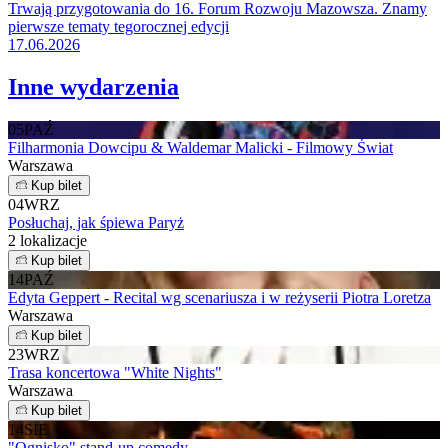
Trwają przygotowania do 16. Forum Rozwoju Mazowsza. Znamy
pierwsze tematy tegorocznej edycji
17.06.2026
Inne wydarzenia
05
PAŹ
Filharmonia Dowcipu & Waldemar Malicki - Filmowy Świat
Warszawa
Kup bilet
04
WRZ
Posłuchaj, jak śpiewa Paryż
2 lokalizacje
Kup bilet
14
PAŹ
Edyta Geppert - Recital wg scenariusza i w reżyserii Piotra Loretza
Warszawa
Kup bilet
23
WRZ
Trasa koncertowa "White Nights"
Warszawa
Kup bilet
14
SIE
"Ognisko" stand-up comedy