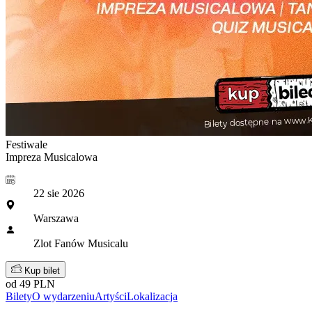
Festiwale
Impreza Musicalowa
22 sie 2026
Warszawa
Zlot Fanów Musicalu
Kup bilet
od 49 PLN
Bilety
O wydarzeniu
Artyści
Lokalizacja