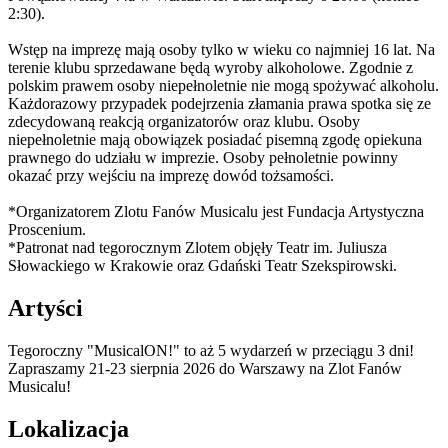
2:30).
Wstęp na imprezę mają osoby tylko w wieku co najmniej 16 lat. Na
terenie klubu sprzedawane będą wyroby alkoholowe. Zgodnie z
polskim prawem osoby niepełnoletnie nie mogą spożywać alkoholu.
Każdorazowy przypadek podejrzenia złamania prawa spotka się ze
zdecydowaną reakcją organizatorów oraz klubu. Osoby
niepełnoletnie mają obowiązek posiadać pisemną zgodę opiekuna
prawnego do udziału w imprezie. Osoby pełnoletnie powinny
okazać przy wejściu na imprezę dowód tożsamości.
*Organizatorem Zlotu Fanów Musicalu jest Fundacja Artystyczna
Proscenium.
*Patronat nad tegorocznym Zlotem objęły Teatr im. Juliusza
Słowackiego w Krakowie oraz Gdański Teatr Szekspirowski.
Artyści
Tegoroczny "MusicalON!" to aż 5 wydarzeń w przeciągu 3 dni!
Zapraszamy 21-23 sierpnia 2026 do Warszawy na Zlot Fanów
Musicalu!
Lokalizacja