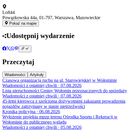
Loft44
Powązkowska 44a, 01-797, Warszawa, Mazowieckie
Pokaż na mapie
Udostępnij wydarzenie
Przeczytaj
Wiadomości
Artykuły
Czasowa organizacja ruchu na ul. Starowiejskiej w Wołominie
Wiadomości z ostatniej chwili · 07.08.2026
Lista nieruchomości Gminy Wołomin przeznaczonych do sprzedaży
Wiadomości z ostatniej chwili · 07.08.2026
45-letni kierowca z sześcioma dożywotnimi zakazami prowadzenia
pojazdów zatrzymany w stanie nietrzeźwości
Kronika policyjna · 06.08.2026
Wyłożenie projektu mpzp terenu Ośrodka Sportu i Rekreacji w
Wołominie do publicznego wglądu
Wiadomości z ostatniej chwili · 05.08.2026