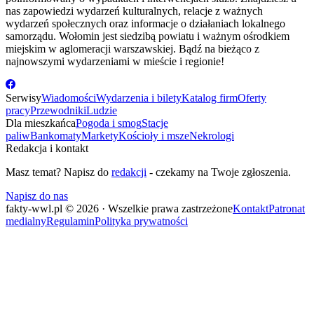
nas zapowiedzi wydarzeń kulturalnych, relacje z ważnych
wydarzeń społecznych oraz informacje o działaniach lokalnego
samorządu. Wołomin jest siedzibą powiatu i ważnym ośrodkiem
miejskim w aglomeracji warszawskiej. Bądź na bieżąco z
najnowszymi wydarzeniami w mieście i regionie!
Serwisy
Wiadomości
Wydarzenia i bilety
Katalog firm
Oferty
pracy
Przewodniki
Ludzie
Dla mieszkańca
Pogoda i smog
Stacje
paliw
Bankomaty
Markety
Kościoły i msze
Nekrologi
Redakcja i kontakt
Masz temat? Napisz do
redakcji
- czekamy na Twoje zgłoszenia.
Napisz do nas
fakty-wwl.pl © 2026 · Wszelkie prawa zastrzeżone
Kontakt
Patronat
medialny
Regulamin
Polityka prywatności