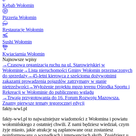
Kebab Wołomin
Pizzeria Wołomin
Restauracje Wołomin
Sushi Wołomin
Kwiaciarnia Wołomin
Najnowsze wpisy
→
Czasowa organizacja ruchu na ul. Starowiejskiej w
Wołominie
→
Lista nieruchomości Gminy Wołomin przeznaczonych
do sprzedaży
→
45-letni kierowca z sześcioma dożywotnimi
zakazami prowadzenia pojazdów zatrzymany w stanie
nietrzeźwości
→
Wyłożenie projektu mpzp terenu Ośrodka Sportu i
Rekreacji w Wołominie do publicznego wglądu
→
Trwają przygotowania do 16. Forum Rozwoju Mazowsza.
Znamy pierwsze tematy tegorocznej edycji
fakty-wwl.pl
fakty-wwl.pl to najważniejsze wiadomości z Wołomina i powiatu
wołomińskiego z ostatniej chwili. Z nami będziesz wiedział, czym
żyje miasto, jakie atrakcje są zaplanowane oraz zostaniesz
poinformowany o wypadkach i interwencjach służb. Znajdziesz u