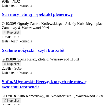
9
SIE · NDZ
teatr · teatr_komedia
Sen nocy letniej - spektakl plenerowy
19:30
Ogrody Zamku Królewskiego - Arkady Kubickiego, plac
Zamkowy 4, Warszawa
od 90 zł
Kup bilet
19
SIE · ŚR
teatr · teatr_komedia
Szalone nożyczki - czyli kto zabił
19:00
Scena Relax, Złota 8, Warszawa
od 110 zł
Kup bilet
22
SIE · SOB
teatr · teatr_komedia
Sufin/Młynarski: Rzeczy, których nie mówię
swojemu terapeucie
17:01
Klub Komediowy, ul. Nowowiejska 1, Warszawa
od 75 zł
Kup bilet