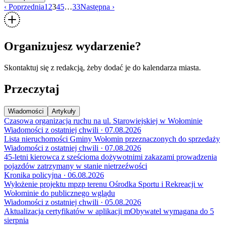
‹ Poprzednia
1
2
3
4
5
…
33
Następna ›
Organizujesz wydarzenie?
Skontaktuj się z redakcją, żeby dodać je do kalendarza miasta.
Przeczytaj
Wiadomości
Artykuły
Czasowa organizacja ruchu na ul. Starowiejskiej w Wołominie
Wiadomości z ostatniej chwili · 07.08.2026
Lista nieruchomości Gminy Wołomin przeznaczonych do sprzedaży
Wiadomości z ostatniej chwili · 07.08.2026
45-letni kierowca z sześcioma dożywotnimi zakazami prowadzenia
pojazdów zatrzymany w stanie nietrzeźwości
Kronika policyjna · 06.08.2026
Wyłożenie projektu mpzp terenu Ośrodka Sportu i Rekreacji w
Wołominie do publicznego wglądu
Wiadomości z ostatniej chwili · 05.08.2026
Aktualizacja certyfikatów w aplikacji mObywatel wymagana do 5
sierpnia