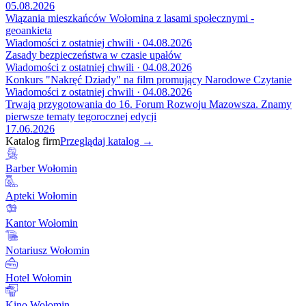
05.08.2026
Wiązania mieszkańców Wołomina z lasami społecznymi -
geoankieta
Wiadomości z ostatniej chwili · 04.08.2026
Zasady bezpieczeństwa w czasie upałów
Wiadomości z ostatniej chwili · 04.08.2026
Konkurs "Nakręć Dziady" na film promujący Narodowe Czytanie
Wiadomości z ostatniej chwili · 04.08.2026
Trwają przygotowania do 16. Forum Rozwoju Mazowsza. Znamy
pierwsze tematy tegorocznej edycji
17.06.2026
Katalog firm
Przeglądaj katalog →
Barber Wołomin
Apteki Wołomin
Kantor Wołomin
Notariusz Wołomin
Hotel Wołomin
Kino Wołomin