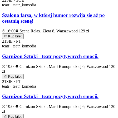
22
SIE · SOB
teatr · teatr_komedia
Szalona farsa, w której humor rozwija się aż po
ostatnią scenę!
16:00
Scena Relax, Złota 8, Warszawa
od 129 zł
Kup bilet
21
SIE · PT
teatr · teatr_komedia
Garnizon Sztuki - teatr pozytywnych emocji.
19:00
Garnizon Sztuki, Marii Konopnickiej 6, Warszawa
od 120
zł
Kup bilet
21
SIE · PT
teatr · teatr_komedia
Garnizon Sztuki - teatr pozytywnych emocji.
19:00
Garnizon Sztuki, Marii Konopnickiej 6, Warszawa
od 120
zł
Kup bilet