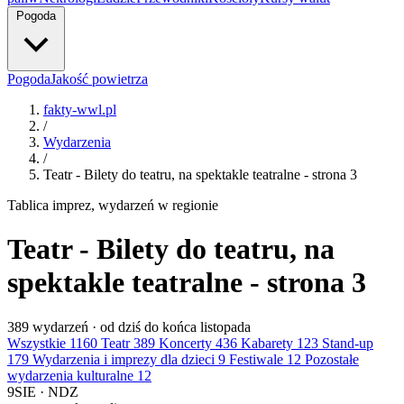
Pogoda
Pogoda
Jakość powietrza
fakty-wwl.pl
/
Wydarzenia
/
Teatr - Bilety do teatru, na spektakle teatralne - strona 3
Tablica imprez, wydarzeń w regionie
Teatr - Bilety do teatru, na
spektakle teatralne - strona 3
389
wydarzeń · od dziś do końca listopada
Wszystkie
1160
Teatr
389
Koncerty
436
Kabarety
123
Stand-up
179
Wydarzenia i imprezy dla dzieci
9
Festiwale
12
Pozostałe
wydarzenia kulturalne
12
9
SIE · NDZ