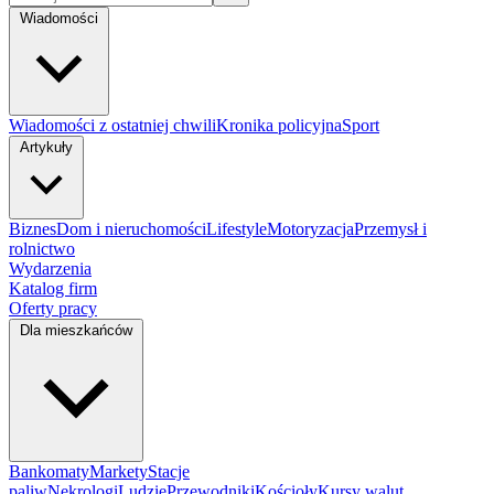
Wiadomości
Wiadomości z ostatniej chwili
Kronika policyjna
Sport
Artykuły
Biznes
Dom i nieruchomości
Lifestyle
Motoryzacja
Przemysł i
rolnictwo
Wydarzenia
Katalog firm
Oferty pracy
Dla mieszkańców
Bankomaty
Markety
Stacje
paliw
Nekrologi
Ludzie
Przewodniki
Kościoły
Kursy walut