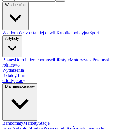
Wiadomości
Wiadomości z ostatniej chwili
Kronika policyjna
Sport
Artykuły
Biznes
Dom i nieruchomości
Lifestyle
Motoryzacja
Przemysł i
rolnictwo
Wydarzenia
Katalog firm
Oferty pracy
Dla mieszkańców
Bankomaty
Markety
Stacje
paliw
Nekrologi
Ludzie
Przewodniki
Kościoły
Kursy walut