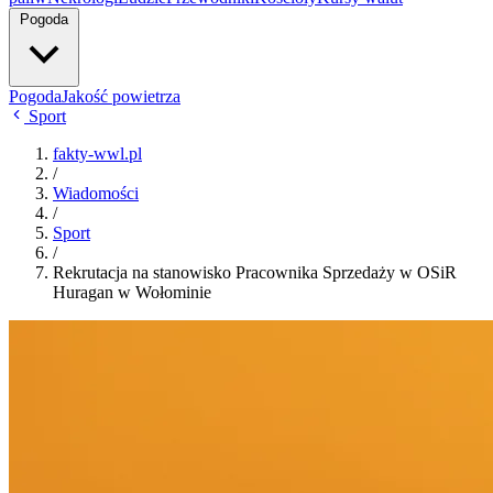
Pogoda
Pogoda
Jakość powietrza
Sport
fakty-wwl.pl
/
Wiadomości
/
Sport
/
Rekrutacja na stanowisko Pracownika Sprzedaży w OSiR
Huragan w Wołominie