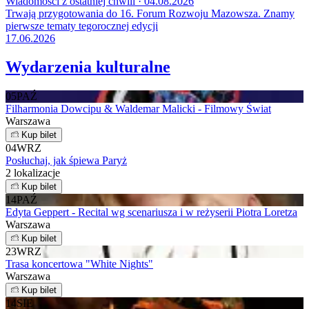
Wiadomości z ostatniej chwili · 04.08.2026
Trwają przygotowania do 16. Forum Rozwoju Mazowsza. Znamy
pierwsze tematy tegorocznej edycji
17.06.2026
Wydarzenia kulturalne
05
PAŹ
Filharmonia Dowcipu & Waldemar Malicki - Filmowy Świat
Warszawa
Kup bilet
04
WRZ
Posłuchaj, jak śpiewa Paryż
2 lokalizacje
Kup bilet
14
PAŹ
Edyta Geppert - Recital wg scenariusza i w reżyserii Piotra Loretza
Warszawa
Kup bilet
23
WRZ
Trasa koncertowa "White Nights"
Warszawa
Kup bilet
14
SIE