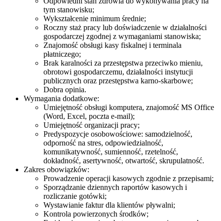
Odpowiedni stan zdrowia do wykonywania pracy na
tym stanowisku;
Wykształcenie minimum średnie;
Roczny staż pracy lub doświadczenie w działalności
gospodarczej zgodnej z wymaganiami stanowiska;
Znajomość obsługi kasy fiskalnej i terminala
płatniczego;
Brak karalności za przestępstwa przeciwko mieniu,
obrotowi gospodarczemu, działalności instytucji
publicznych oraz przestępstwa karno-skarbowe;
Dobra opinia.
Wymagania dodatkowe:
Umiejętność obsługi komputera, znajomość MS Office
(Word, Excel, poczta e-mail);
Umiejętność organizacji pracy;
Predyspozycje osobowościowe: samodzielność,
odporność na stres, odpowiedzialność,
komunikatywność, sumienność, rzetelność,
dokładność, asertywność, otwartość, skrupulatność.
Zakres obowiązków:
Prowadzenie operacji kasowych zgodnie z przepisami;
Sporządzanie dziennych raportów kasowych i
rozliczanie gotówki;
Wystawianie faktur dla klientów pływalni;
Kontrola powierzonych środków;