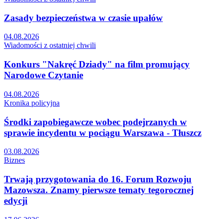
Zasady bezpieczeństwa w czasie upałów
04.08.2026
Wiadomości z ostatniej chwili
Konkurs "Nakręć Dziady" na film promujący
Narodowe Czytanie
04.08.2026
Kronika policyjna
Środki zapobiegawcze wobec podejrzanych w
sprawie incydentu w pociągu Warszawa - Tłuszcz
03.08.2026
Biznes
Trwają przygotowania do 16. Forum Rozwoju
Mazowsza. Znamy pierwsze tematy tegorocznej
edycji