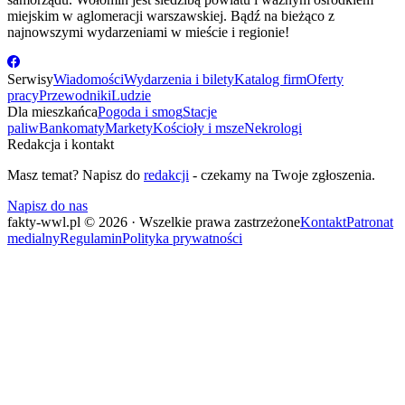
miejskim w aglomeracji warszawskiej. Bądź na bieżąco z
najnowszymi wydarzeniami w mieście i regionie!
Serwisy
Wiadomości
Wydarzenia i bilety
Katalog firm
Oferty
pracy
Przewodniki
Ludzie
Dla mieszkańca
Pogoda i smog
Stacje
paliw
Bankomaty
Markety
Kościoły i msze
Nekrologi
Redakcja i kontakt
Masz temat? Napisz do
redakcji
- czekamy na Twoje zgłoszenia.
Napisz do nas
fakty-wwl.pl © 2026 · Wszelkie prawa zastrzeżone
Kontakt
Patronat
medialny
Regulamin
Polityka prywatności