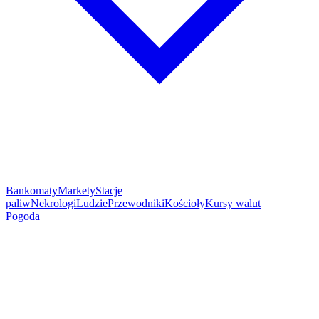
Bankomaty
Markety
Stacje
paliw
Nekrologi
Ludzie
Przewodniki
Kościoły
Kursy walut
Pogoda