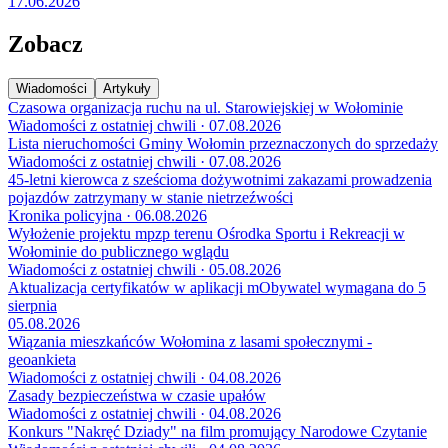
17.06.2026
Zobacz
Wiadomości
Artykuły
Czasowa organizacja ruchu na ul. Starowiejskiej w Wołominie
Wiadomości z ostatniej chwili · 07.08.2026
Lista nieruchomości Gminy Wołomin przeznaczonych do sprzedaży
Wiadomości z ostatniej chwili · 07.08.2026
45-letni kierowca z sześcioma dożywotnimi zakazami prowadzenia
pojazdów zatrzymany w stanie nietrzeźwości
Kronika policyjna · 06.08.2026
Wyłożenie projektu mpzp terenu Ośrodka Sportu i Rekreacji w
Wołominie do publicznego wglądu
Wiadomości z ostatniej chwili · 05.08.2026
Aktualizacja certyfikatów w aplikacji mObywatel wymagana do 5
sierpnia
05.08.2026
Wiązania mieszkańców Wołomina z lasami społecznymi -
geoankieta
Wiadomości z ostatniej chwili · 04.08.2026
Zasady bezpieczeństwa w czasie upałów
Wiadomości z ostatniej chwili · 04.08.2026
Konkurs "Nakręć Dziady" na film promujący Narodowe Czytanie