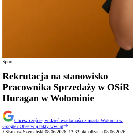
Sport
Rekrutacja na stanowisko
Pracownika Sprzedaży w OSiR
Huragan w Wołominie
Chcesz częściej widzieć wiadomości z miasta Wołomin w
Google?
Obserwuj fakty-wwl.pl
ŁS
Łukasz Szymański
·
08.06.2026, 13:33
·
aktualizacja 08.06.2026,