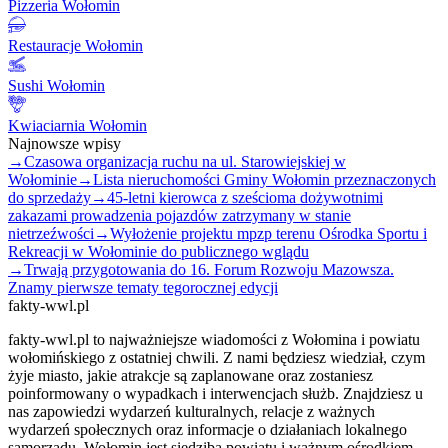
Pizzeria Wołomin
Restauracje Wołomin
Sushi Wołomin
Kwiaciarnia Wołomin
Najnowsze wpisy
→
Czasowa organizacja ruchu na ul. Starowiejskiej w
Wołominie
→
Lista nieruchomości Gminy Wołomin przeznaczonych
do sprzedaży
→
45-letni kierowca z sześcioma dożywotnimi
zakazami prowadzenia pojazdów zatrzymany w stanie
nietrzeźwości
→
Wyłożenie projektu mpzp terenu Ośrodka Sportu i
Rekreacji w Wołominie do publicznego wglądu
→
Trwają przygotowania do 16. Forum Rozwoju Mazowsza.
Znamy pierwsze tematy tegorocznej edycji
fakty-wwl.pl
fakty-wwl.pl to najważniejsze wiadomości z Wołomina i powiatu
wołomińskiego z ostatniej chwili. Z nami będziesz wiedział, czym
żyje miasto, jakie atrakcje są zaplanowane oraz zostaniesz
poinformowany o wypadkach i interwencjach służb. Znajdziesz u
nas zapowiedzi wydarzeń kulturalnych, relacje z ważnych
wydarzeń społecznych oraz informacje o działaniach lokalnego
samorządu. Wołomin jest siedzibą powiatu i ważnym ośrodkiem