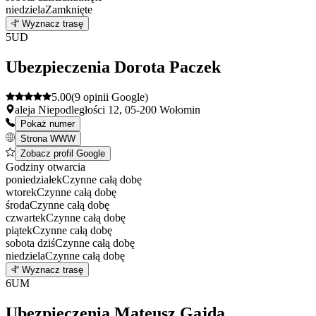
niedziela
Zamknięte
Leaflet
|
©
OpenStreetMap
4
Wyznacz trasę
+
5
UD
−
Ubezpieczenia Dorota Paczek
5.00
(9 opinii Google)
aleja Niepodległości 12, 05-200 Wołomin
Pokaż numer
Strona WWW
Zobacz profil Google
Godziny otwarcia
poniedziałek
Czynne całą dobę
wtorek
Czynne całą dobę
środa
Czynne całą dobę
czwartek
Czynne całą dobę
piątek
Czynne całą dobę
sobota
dziś
Czynne całą dobę
niedziela
Czynne całą dobę
Leaflet
|
©
OpenStreetMap
5
Wyznacz trasę
+
6
UM
−
Ubezpieczenia Mateusz Gajda