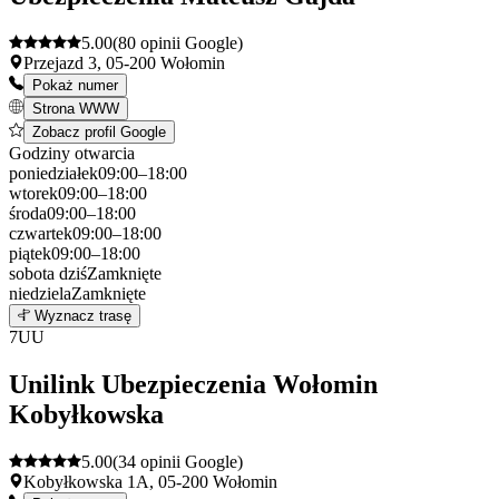
5.00
(80 opinii Google)
Przejazd 3, 05-200 Wołomin
Pokaż numer
Strona WWW
Zobacz profil Google
Godziny otwarcia
poniedziałek
09:00–18:00
wtorek
09:00–18:00
środa
09:00–18:00
czwartek
09:00–18:00
piątek
09:00–18:00
sobota
dziś
Zamknięte
niedziela
Zamknięte
Leaflet
|
©
OpenStreetMap
6
Wyznacz trasę
+
7
UU
−
Unilink Ubezpieczenia Wołomin
Kobyłkowska
5.00
(34 opinii Google)
Kobyłkowska 1A, 05-200 Wołomin