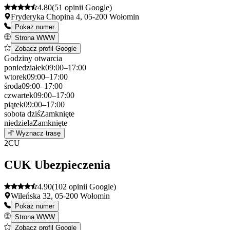
4.80
(51 opinii Google)
Fryderyka Chopina 4, 05-200 Wołomin
Pokaż numer
Strona WWW
Zobacz profil Google
Godziny otwarcia
poniedziałek
09:00–17:00
wtorek
09:00–17:00
środa
09:00–17:00
czwartek
09:00–17:00
piątek
09:00–17:00
sobota
dziś
Zamknięte
niedziela
Zamknięte
Leaflet
|
©
OpenStreetMap
1
Wyznacz trasę
+
2
CU
−
CUK Ubezpieczenia
4.90
(102 opinii Google)
Wileńska 32, 05-200 Wołomin
Pokaż numer
Strona WWW
Zobacz profil Google