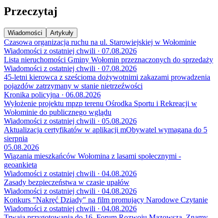
Przeczytaj
Wiadomości
Artykuły
Czasowa organizacja ruchu na ul. Starowiejskiej w Wołominie
Wiadomości z ostatniej chwili · 07.08.2026
Lista nieruchomości Gminy Wołomin przeznaczonych do sprzedaży
Wiadomości z ostatniej chwili · 07.08.2026
45-letni kierowca z sześcioma dożywotnimi zakazami prowadzenia
pojazdów zatrzymany w stanie nietrzeźwości
Kronika policyjna · 06.08.2026
Wyłożenie projektu mpzp terenu Ośrodka Sportu i Rekreacji w
Wołominie do publicznego wglądu
Wiadomości z ostatniej chwili · 05.08.2026
Aktualizacja certyfikatów w aplikacji mObywatel wymagana do 5
sierpnia
05.08.2026
Wiązania mieszkańców Wołomina z lasami społecznymi -
geoankieta
Wiadomości z ostatniej chwili · 04.08.2026
Zasady bezpieczeństwa w czasie upałów
Wiadomości z ostatniej chwili · 04.08.2026
Konkurs "Nakręć Dziady" na film promujący Narodowe Czytanie
Wiadomości z ostatniej chwili · 04.08.2026
Trwają przygotowania do 16. Forum Rozwoju Mazowsza. Znamy