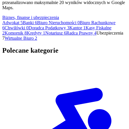
przeanalizowano maksymalnie 20 wyników widocznych w Google
Maps.
Biznes, finanse i ubezpieczenia
Adwokat
5
Banki
6
Biuro Nieruchomości
0
Biuro Rachunkowe
6
Chwilówki
0
Doradca Podatkowy
3
Kantor
1
Kasy Fiskalne
2
Komornik
8
Kredyty
1
Notariusz
6
Radca Prawny
4
Ubezpieczenia
7
Wirtualne Biuro
2
Polecane kategorie