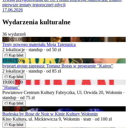
pierwsze tematy tegorocznej edycji
17.06.2026
Wydarzenia kulturalne
36 wydarzeń
19:00
21.08
Testy nowego materiału Moja Tajemnica
2 lokalizacje · standup · od 50 zł
Kup bilet
19:00
15.09
hypeart.group zaprasza: Tomasz Boras w programie "Kairos"
2 lokalizacje · standup · od 85 zł
Kup bilet
19:00
17.09
"Human"
Powiatowe Centrum Kultury Fabryczka, Ul. Orwida 20, Wołomin ·
standup · od 75 zł
Kup bilet
19:00
18.09
Burleska by Rose de Noir w Kinie Kultury Wołomin
Kino Kultura, ul. Mickiewicza 9, Wołomin · teatr · od 100 zł
Kup bilet