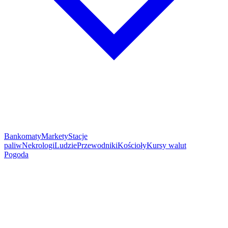
Bankomaty
Markety
Stacje
paliw
Nekrologi
Ludzie
Przewodniki
Kościoły
Kursy walut
Pogoda