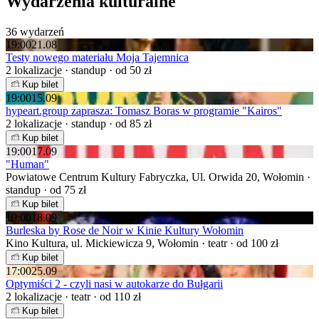
Wydarzenia kulturalne
36 wydarzeń
19:00
21.08
Testy nowego materiału Moja Tajemnica
2 lokalizacje · standup · od 50 zł
Kup bilet
19:00
15.09
hypeart.group zaprasza: Tomasz Boras w programie "Kairos"
2 lokalizacje · standup · od 85 zł
Kup bilet
19:00
17.09
"Human"
Powiatowe Centrum Kultury Fabryczka, Ul. Orwida 20, Wołomin ·
standup · od 75 zł
Kup bilet
19:00
18.09
Burleska by Rose de Noir w Kinie Kultury Wołomin
Kino Kultura, ul. Mickiewicza 9, Wołomin · teatr · od 100 zł
Kup bilet
17:00
25.09
Optymiści 2 - czyli nasi w autokarze do Bułgarii
2 lokalizacje · teatr · od 110 zł
Kup bilet