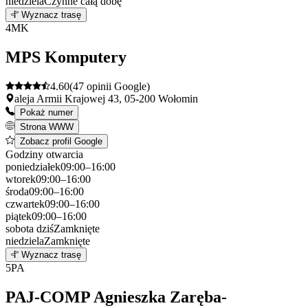
niedziela
Czynne całą dobę
Leaflet
|
©
OpenStreetMap
3
Wyznacz trasę
+
4
MK
−
MPS Komputery
4.60
(47 opinii Google)
aleja Armii Krajowej 43, 05-200 Wołomin
Pokaż numer
Strona WWW
Zobacz profil Google
Godziny otwarcia
poniedziałek
09:00–16:00
wtorek
09:00–16:00
środa
09:00–16:00
czwartek
09:00–16:00
piątek
09:00–16:00
sobota
dziś
Zamknięte
niedziela
Zamknięte
Leaflet
|
©
OpenStreetMap
4
Wyznacz trasę
+
5
PA
−
PAJ-COMP Agnieszka Zaręba-