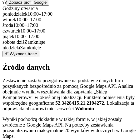
Zobacz profil Google
Godziny otwarcia
poniedziałek
10:00–17:00
wtorek
10:00–17:00
środa
10:00–17:00
czwartek
10:00–17:00
piątek
10:00–17:00
sobota
dziś
Zamknięte
niedziela
Zamknięte
Leaflet
|
©
OpenStreetMap
7
Wyznacz trasę
+
Źródło danych
−
Zestawienie zostało przygotowane na podstawie danych firm
pozyskanych bezpośrednio za pomocą Google Maps API. Analiza
obejmuje wyniki wyszukiwania dla zapytania „Sklep
Komputerowy” w określonej lokalizacji. Punktem odniesienia były
współrzędne geograficzne
52.3428415,21.2194272
. Lokalizacja ta
odpowiada obszarowi miejscowości
Wołomin
.
Wyniki pochodzą dokładnie w takiej formie, w jakiej zostały
zwrócone z Google Maps API. Na potrzeby zestawienia
przeanalizowano maksymalnie 20 wyników widocznych w Google
Maps.