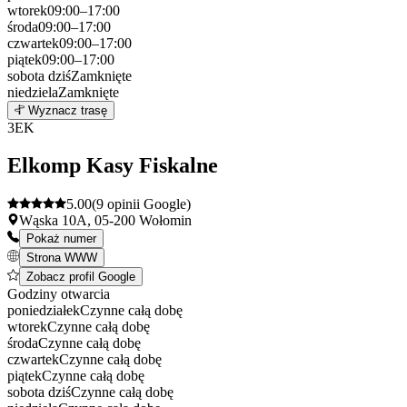
wtorek
09:00–17:00
środa
09:00–17:00
czwartek
09:00–17:00
piątek
09:00–17:00
sobota
dziś
Zamknięte
niedziela
Zamknięte
Leaflet
|
©
OpenStreetMap
2
Wyznacz trasę
+
3
EK
−
Elkomp Kasy Fiskalne
5.00
(9 opinii Google)
Wąska 10A, 05-200 Wołomin
Pokaż numer
Strona WWW
Zobacz profil Google
Godziny otwarcia
poniedziałek
Czynne całą dobę
wtorek
Czynne całą dobę
środa
Czynne całą dobę
czwartek
Czynne całą dobę
piątek
Czynne całą dobę
sobota
dziś
Czynne całą dobę