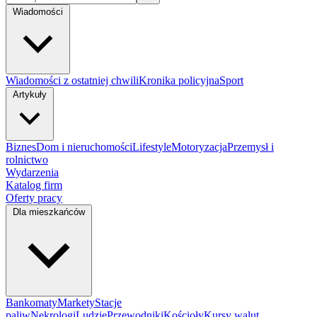
Wiadomości
Wiadomości z ostatniej chwili
Kronika policyjna
Sport
Artykuły
Biznes
Dom i nieruchomości
Lifestyle
Motoryzacja
Przemysł i
rolnictwo
Wydarzenia
Katalog firm
Oferty pracy
Dla mieszkańców
Bankomaty
Markety
Stacje
paliw
Nekrologi
Ludzie
Przewodniki
Kościoły
Kursy walut