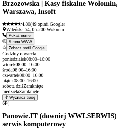
Brzozowska | Kasy fiskalne Wołomin,
Warszawa, Insoft
4.80
(49 opinii Google)
Wileńska 54, 05-200 Wołomin
Pokaż numer
Strona WWW
Zobacz profil Google
Godziny otwarcia
poniedziałek
08:00–16:00
wtorek
08:00–16:00
środa
08:00–16:00
czwartek
08:00–16:00
piątek
08:00–16:00
sobota
dziś
Zamknięte
niedziela
Zamknięte
Leaflet
|
©
OpenStreetMap
5
Wyznacz trasę
+
6
P(
−
Panowie.IT (dawniej WWLSERWIS)
serwis komputerowy