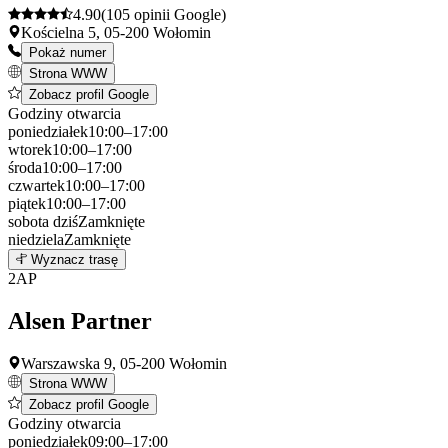
4.90
(105 opinii Google)
Kościelna 5, 05-200 Wołomin
Pokaż numer
Strona WWW
Zobacz profil Google
Godziny otwarcia
poniedziałek
10:00–17:00
wtorek
10:00–17:00
środa
10:00–17:00
czwartek
10:00–17:00
piątek
10:00–17:00
sobota
dziś
Zamknięte
niedziela
Zamknięte
Leaflet
|
©
OpenStreetMap
1
Wyznacz trasę
+
2
AP
−
Alsen Partner
Warszawska 9, 05-200 Wołomin
Strona WWW
Zobacz profil Google
Godziny otwarcia
poniedziałek
09:00–17:00