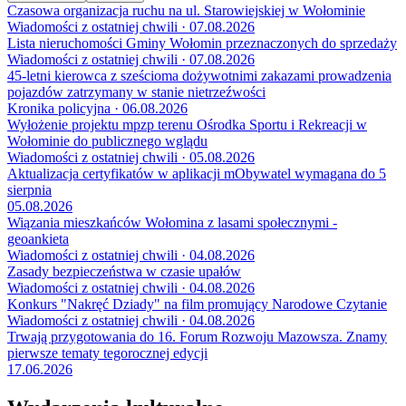
Czasowa organizacja ruchu na ul. Starowiejskiej w Wołominie
Wiadomości z ostatniej chwili · 07.08.2026
Lista nieruchomości Gminy Wołomin przeznaczonych do sprzedaży
Wiadomości z ostatniej chwili · 07.08.2026
45-letni kierowca z sześcioma dożywotnimi zakazami prowadzenia
pojazdów zatrzymany w stanie nietrzeźwości
Kronika policyjna · 06.08.2026
Wyłożenie projektu mpzp terenu Ośrodka Sportu i Rekreacji w
Wołominie do publicznego wglądu
Wiadomości z ostatniej chwili · 05.08.2026
Aktualizacja certyfikatów w aplikacji mObywatel wymagana do 5
sierpnia
05.08.2026
Wiązania mieszkańców Wołomina z lasami społecznymi -
geoankieta
Wiadomości z ostatniej chwili · 04.08.2026
Zasady bezpieczeństwa w czasie upałów
Wiadomości z ostatniej chwili · 04.08.2026
Konkurs "Nakręć Dziady" na film promujący Narodowe Czytanie
Wiadomości z ostatniej chwili · 04.08.2026
Trwają przygotowania do 16. Forum Rozwoju Mazowsza. Znamy
pierwsze tematy tegorocznej edycji
17.06.2026