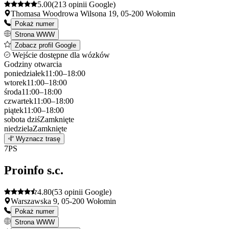
5.00
(213 opinii Google)
Thomasa Woodrowa Wilsona 19, 05-200 Wołomin
Pokaż numer
Strona WWW
Zobacz profil Google
Wejście dostępne dla wózków
Godziny otwarcia
poniedziałek
11:00–18:00
wtorek
11:00–18:00
środa
11:00–18:00
czwartek
11:00–18:00
piątek
11:00–18:00
sobota
dziś
Zamknięte
niedziela
Zamknięte
Leaflet
|
©
OpenStreetMap
6
Wyznacz trasę
+
7
PS
−
Proinfo s.c.
4.80
(53 opinii Google)
Warszawska 9, 05-200 Wołomin
Pokaż numer
Strona WWW