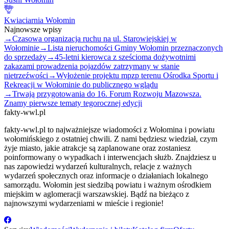
Kwiaciarnia Wołomin
Najnowsze wpisy
→
Czasowa organizacja ruchu na ul. Starowiejskiej w
Wołominie
→
Lista nieruchomości Gminy Wołomin przeznaczonych
do sprzedaży
→
45-letni kierowca z sześcioma dożywotnimi
zakazami prowadzenia pojazdów zatrzymany w stanie
nietrzeźwości
→
Wyłożenie projektu mpzp terenu Ośrodka Sportu i
Rekreacji w Wołominie do publicznego wglądu
→
Trwają przygotowania do 16. Forum Rozwoju Mazowsza.
Znamy pierwsze tematy tegorocznej edycji
fakty-wwl.pl
fakty-wwl.pl to najważniejsze wiadomości z Wołomina i powiatu
wołomińskiego z ostatniej chwili. Z nami będziesz wiedział, czym
żyje miasto, jakie atrakcje są zaplanowane oraz zostaniesz
poinformowany o wypadkach i interwencjach służb. Znajdziesz u
nas zapowiedzi wydarzeń kulturalnych, relacje z ważnych
wydarzeń społecznych oraz informacje o działaniach lokalnego
samorządu. Wołomin jest siedzibą powiatu i ważnym ośrodkiem
miejskim w aglomeracji warszawskiej. Bądź na bieżąco z
najnowszymi wydarzeniami w mieście i regionie!