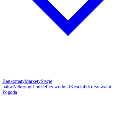
Bankomaty
Markety
Stacje
paliw
Nekrologi
Ludzie
Przewodniki
Kościoły
Kursy walut
Pogoda