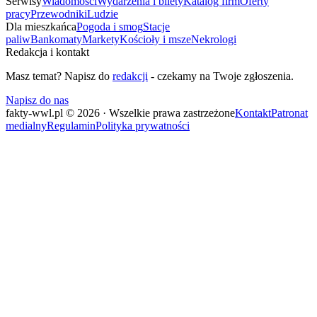
Serwisy
Wiadomości
Wydarzenia i bilety
Katalog firm
Oferty
pracy
Przewodniki
Ludzie
Dla mieszkańca
Pogoda i smog
Stacje
paliw
Bankomaty
Markety
Kościoły i msze
Nekrologi
Redakcja i kontakt
Masz temat? Napisz do
redakcji
- czekamy na Twoje zgłoszenia.
Napisz do nas
fakty-wwl.pl © 2026 · Wszelkie prawa zastrzeżone
Kontakt
Patronat
medialny
Regulamin
Polityka prywatności