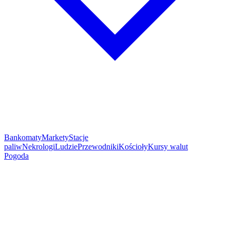
Bankomaty
Markety
Stacje
paliw
Nekrologi
Ludzie
Przewodniki
Kościoły
Kursy walut
Pogoda