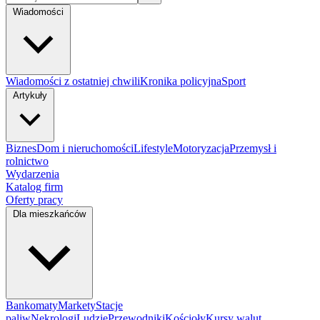
Wiadomości
Wiadomości z ostatniej chwili
Kronika policyjna
Sport
Artykuły
Biznes
Dom i nieruchomości
Lifestyle
Motoryzacja
Przemysł i
rolnictwo
Wydarzenia
Katalog firm
Oferty pracy
Dla mieszkańców
Bankomaty
Markety
Stacje
paliw
Nekrologi
Ludzie
Przewodniki
Kościoły
Kursy walut