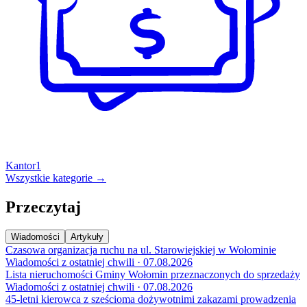
Kantor
1
Wszystkie kategorie →
Przeczytaj
Wiadomości
Artykuły
Czasowa organizacja ruchu na ul. Starowiejskiej w Wołominie
Wiadomości z ostatniej chwili · 07.08.2026
Lista nieruchomości Gminy Wołomin przeznaczonych do sprzedaży
Wiadomości z ostatniej chwili · 07.08.2026
45-letni kierowca z sześcioma dożywotnimi zakazami prowadzenia