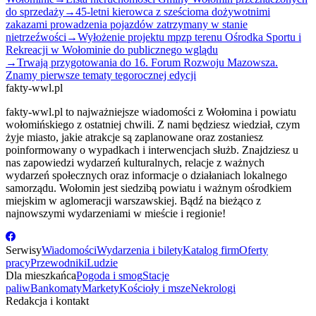
do sprzedaży
→
45-letni kierowca z sześcioma dożywotnimi
zakazami prowadzenia pojazdów zatrzymany w stanie
nietrzeźwości
→
Wyłożenie projektu mpzp terenu Ośrodka Sportu i
Rekreacji w Wołominie do publicznego wglądu
→
Trwają przygotowania do 16. Forum Rozwoju Mazowsza.
Znamy pierwsze tematy tegorocznej edycji
fakty-wwl.pl
fakty-wwl.pl to najważniejsze wiadomości z Wołomina i powiatu
wołomińskiego z ostatniej chwili. Z nami będziesz wiedział, czym
żyje miasto, jakie atrakcje są zaplanowane oraz zostaniesz
poinformowany o wypadkach i interwencjach służb. Znajdziesz u
nas zapowiedzi wydarzeń kulturalnych, relacje z ważnych
wydarzeń społecznych oraz informacje o działaniach lokalnego
samorządu. Wołomin jest siedzibą powiatu i ważnym ośrodkiem
miejskim w aglomeracji warszawskiej. Bądź na bieżąco z
najnowszymi wydarzeniami w mieście i regionie!
Serwisy
Wiadomości
Wydarzenia i bilety
Katalog firm
Oferty
pracy
Przewodniki
Ludzie
Dla mieszkańca
Pogoda i smog
Stacje
paliw
Bankomaty
Markety
Kościoły i msze
Nekrologi
Redakcja i kontakt