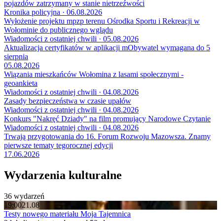
pojazdów zatrzymany w stanie nietrzeźwości
Kronika policyjna · 06.08.2026
Wyłożenie projektu mpzp terenu Ośrodka Sportu i Rekreacji w
Wołominie do publicznego wglądu
Wiadomości z ostatniej chwili · 05.08.2026
Aktualizacja certyfikatów w aplikacji mObywatel wymagana do 5
sierpnia
05.08.2026
Wiązania mieszkańców Wołomina z lasami społecznymi -
geoankieta
Wiadomości z ostatniej chwili · 04.08.2026
Zasady bezpieczeństwa w czasie upałów
Wiadomości z ostatniej chwili · 04.08.2026
Konkurs "Nakręć Dziady" na film promujący Narodowe Czytanie
Wiadomości z ostatniej chwili · 04.08.2026
Trwają przygotowania do 16. Forum Rozwoju Mazowsza. Znamy
pierwsze tematy tegorocznej edycji
17.06.2026
Wydarzenia kulturalne
36 wydarzeń
19:00
21.08
Testy nowego materiału Moja Tajemnica