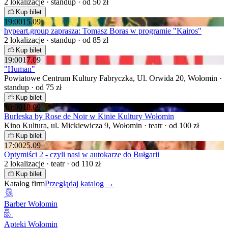
2 lokalizacje · standup · od 50 zł
Kup bilet
19:00
15.09
hypeart.group zaprasza: Tomasz Boras w programie "Kairos"
2 lokalizacje · standup · od 85 zł
Kup bilet
19:00
17.09
"Human"
Powiatowe Centrum Kultury Fabryczka, Ul. Orwida 20, Wołomin ·
standup · od 75 zł
Kup bilet
19:00
18.09
Burleska by Rose de Noir w Kinie Kultury Wołomin
Kino Kultura, ul. Mickiewicza 9, Wołomin · teatr · od 100 zł
Kup bilet
17:00
25.09
Optymiści 2 - czyli nasi w autokarze do Bułgarii
2 lokalizacje · teatr · od 110 zł
Kup bilet
Katalog firm
Przeglądaj katalog →
Barber Wołomin
Apteki Wołomin