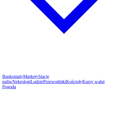
Bankomaty
Markety
Stacje
paliw
Nekrologi
Ludzie
Przewodniki
Kościoły
Kursy walut
Pogoda