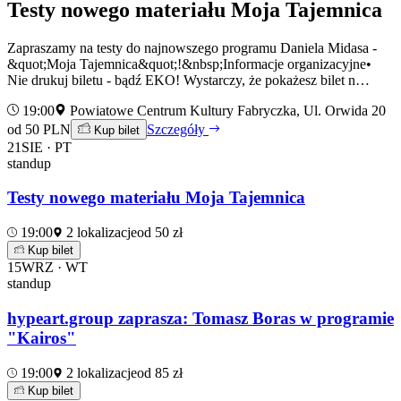
Testy nowego materiału Moja Tajemnica
Zapraszamy na testy do najnowszego programu Daniela Midasa -
&quot;Moja Tajemnica&quot;!&nbsp;Informacje organizacyjne•
Nie drukuj biletu - bądź EKO! Wystarczy, że pokażesz bilet n…
19:00
Powiatowe Centrum Kultury Fabryczka, Ul. Orwida 20
od 50 PLN
Szczegóły
Kup bilet
21
SIE · PT
standup
Testy nowego materiału Moja Tajemnica
19:00
2 lokalizacje
od 50 zł
Kup bilet
15
WRZ · WT
standup
hypeart.group zaprasza: Tomasz Boras w programie
"Kairos"
19:00
2 lokalizacje
od 85 zł
Kup bilet