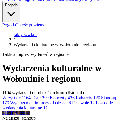
Pogoda
Pogoda
Jakość powietrza
fakty-wwl.pl
/
Wydarzenia kulturalne w Wołominie i regionu
Tablica imprez, wydarzeń w regionie
Wydarzenia kulturalne w
Wołominie i regionu
1164
wydarzenia · od dziś do końca listopada
Wszystkie
1164
Teatr
399
Koncerty
436
Kabarety
120
Stand-up
179
Wydarzenia i imprezy dla dzieci
6
Festiwale
12
Pozostałe
wydarzenia kulturalne
12
21
SIE
Polecane
Na afiszu
· standup