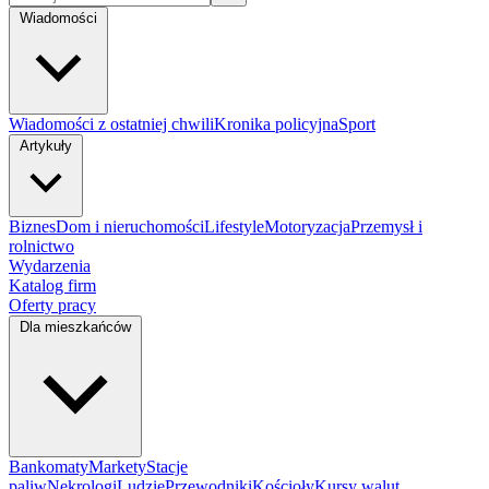
Wiadomości
Wiadomości z ostatniej chwili
Kronika policyjna
Sport
Artykuły
Biznes
Dom i nieruchomości
Lifestyle
Motoryzacja
Przemysł i
rolnictwo
Wydarzenia
Katalog firm
Oferty pracy
Dla mieszkańców
Bankomaty
Markety
Stacje
paliw
Nekrologi
Ludzie
Przewodniki
Kościoły
Kursy walut