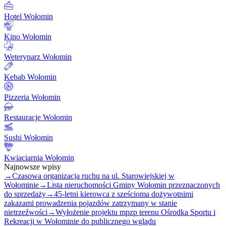
Hotel Wołomin
Kino Wołomin
Weterynarz Wołomin
Kebab Wołomin
Pizzeria Wołomin
Restauracje Wołomin
Sushi Wołomin
Kwiaciarnia Wołomin
Najnowsze wpisy
→
Czasowa organizacja ruchu na ul. Starowiejskiej w
Wołominie
→
Lista nieruchomości Gminy Wołomin przeznaczonych
do sprzedaży
→
45-letni kierowca z sześcioma dożywotnimi
zakazami prowadzenia pojazdów zatrzymany w stanie
nietrzeźwości
→
Wyłożenie projektu mpzp terenu Ośrodka Sportu i
Rekreacji w Wołominie do publicznego wglądu