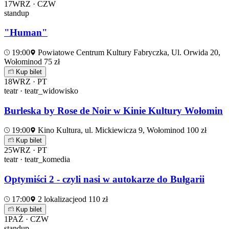
17
WRZ · CZW
standup
"Human"
19:00
Powiatowe Centrum Kultury Fabryczka, Ul. Orwida 20,
Wołomin
od 75 zł
Kup bilet
18
WRZ · PT
teatr · teatr_widowisko
Burleska by Rose de Noir w Kinie Kultury Wołomin
19:00
Kino Kultura, ul. Mickiewicza 9, Wołomin
od 100 zł
Kup bilet
25
WRZ · PT
teatr · teatr_komedia
Optymiści 2 - czyli nasi w autokarze do Bułgarii
17:00
2 lokalizacje
od 110 zł
Kup bilet
1
PAŹ · CZW
standup