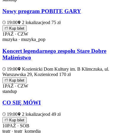
Nowy program POBITE GARY
19:00
2 lokalizacje
od 75 zł
Kup bilet
1
PAŹ · CZW
muzyka · muzyka_pop
Koncert legendarnego zespołu Stare Dobre
Małżeństwo
19:00
Kozienicki Dom Kultury im. B Klimczuka, ul.
Warszawska 29, Kozienice
od 170 zł
Kup bilet
1
PAŹ · CZW
standup
CO SIĘ MÓWI
19:00
2 lokalizacje
od 49 zł
Kup bilet
10
PAŹ · SOB
teatr · teatr_komedia