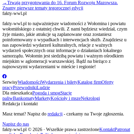
→
Trwają przygotowania do 16. Forum Rozwoju Mazowsza.
Znamy pierwsze tematy tegorocznej edycji
fakty-wwl.pl
fakty-wwl.pl to najważniejsze wiadomości z Wołomina i powiatu
wołomińskiego z ostatniej chwili. Z nami będziesz wiedział, czym
żyje miasto, jakie atrakcje są zaplanowane oraz zostaniesz
poinformowany o wypadkach i interwencjach służb. Znajdziesz u
nas zapowiedzi wydarzeń kulturalnych, relacje z ważnych
wydarzeń społecznych oraz informacje o działaniach lokalnego
samorządu. Wołomin jest siedzibą powiatu i ważnym ośrodkiem
miejskim w aglomeracji warszawskiej. Bądź na bieżąco z
najnowszymi wydarzeniami w mieście i regionie!
Serwisy
Wiadomości
Wydarzenia i bilety
Katalog firm
Oferty
pracy
Przewodniki
Ludzie
Dla mieszkańca
Pogoda i smog
Stacje
paliw
Bankomaty
Markety
Kościoły i msze
Nekrologi
Redakcja i kontakt
Masz temat? Napisz do
redakcji
- czekamy na Twoje zgłoszenia.
Napisz do nas
fakty-wwl.pl © 2026 · Wszelkie prawa zastrzeżone
Kontakt
Patronat