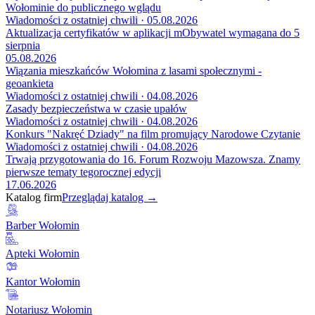
Wołominie do publicznego wglądu
Wiadomości z ostatniej chwili · 05.08.2026
Aktualizacja certyfikatów w aplikacji mObywatel wymagana do 5
sierpnia
05.08.2026
Wiązania mieszkańców Wołomina z lasami społecznymi -
geoankieta
Wiadomości z ostatniej chwili · 04.08.2026
Zasady bezpieczeństwa w czasie upałów
Wiadomości z ostatniej chwili · 04.08.2026
Konkurs "Nakręć Dziady" na film promujący Narodowe Czytanie
Wiadomości z ostatniej chwili · 04.08.2026
Trwają przygotowania do 16. Forum Rozwoju Mazowsza. Znamy
pierwsze tematy tegorocznej edycji
17.06.2026
Katalog firm
Przeglądaj katalog →
Barber Wołomin
Apteki Wołomin
Kantor Wołomin
Notariusz Wołomin