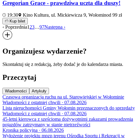
Gregorian Grace - prawdziwa uczta dla duszy!
19:30
Kino Kultura, ul. Mickiewicza 9, Wołomin
od 99 zł
Kup bilet
‹ Poprzednia
1
2
3
…
97
Następna ›
Organizujesz wydarzenie?
Skontaktuj się z redakcją, żeby dodać je do kalendarza miasta.
Przeczytaj
Wiadomości
Artykuły
Czasowa organizacja ruchu na ul. Starowiejskiej w Wołominie
Wiadomości z ostatniej chwili · 07.08.2026
Lista nieruchomości Gminy Wołomin przeznaczonych do sprzedaży
Wiadomości z ostatniej chwili · 07.08.2026
45-letni kierowca z sześcioma dożywotnimi zakazami prowadzenia
pojazdów zatrzymany w stanie nietrzeźwości
Kronika policyjna · 06.08.2026
Wyłożenie projektu mpzp terenu Ośrodka Sportu i Rekreacji w