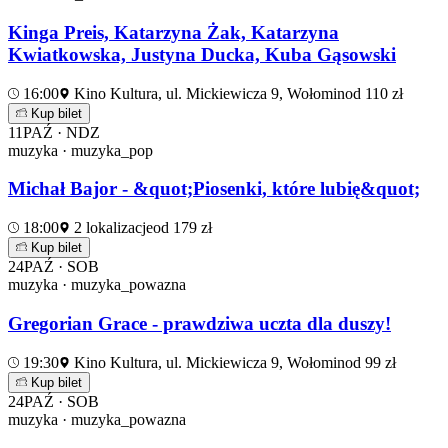
Kinga Preis, Katarzyna Żak, Katarzyna
Kwiatkowska, Justyna Ducka, Kuba Gąsowski
16:00
Kino Kultura, ul. Mickiewicza 9, Wołomin
od 110 zł
Kup bilet
11
PAŹ · NDZ
muzyka · muzyka_pop
Michał Bajor - &quot;Piosenki, które lubię&quot;
18:00
2 lokalizacje
od 179 zł
Kup bilet
24
PAŹ · SOB
muzyka · muzyka_powazna
Gregorian Grace - prawdziwa uczta dla duszy!
19:30
Kino Kultura, ul. Mickiewicza 9, Wołomin
od 99 zł
Kup bilet
24
PAŹ · SOB
muzyka · muzyka_powazna