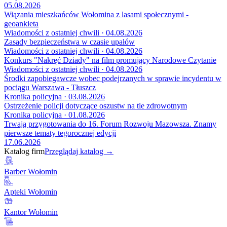
05.08.2026
Wiązania mieszkańców Wołomina z lasami społecznymi -
geoankieta
Wiadomości z ostatniej chwili · 04.08.2026
Zasady bezpieczeństwa w czasie upałów
Wiadomości z ostatniej chwili · 04.08.2026
Konkurs "Nakręć Dziady" na film promujący Narodowe Czytanie
Wiadomości z ostatniej chwili · 04.08.2026
Środki zapobiegawcze wobec podejrzanych w sprawie incydentu w
pociągu Warszawa - Tłuszcz
Kronika policyjna · 03.08.2026
Ostrzeżenie policji dotyczące oszustw na tle zdrowotnym
Kronika policyjna · 01.08.2026
Trwają przygotowania do 16. Forum Rozwoju Mazowsza. Znamy
pierwsze tematy tegorocznej edycji
17.06.2026
Katalog firm
Przeglądaj katalog →
Barber Wołomin
Apteki Wołomin
Kantor Wołomin