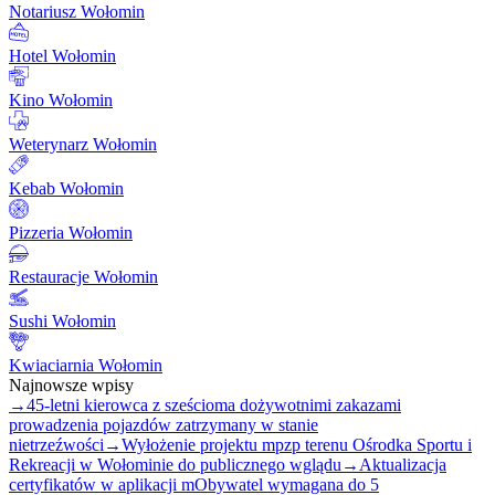
Notariusz Wołomin
Hotel Wołomin
Kino Wołomin
Weterynarz Wołomin
Kebab Wołomin
Pizzeria Wołomin
Restauracje Wołomin
Sushi Wołomin
Kwiaciarnia Wołomin
Najnowsze wpisy
→
45-letni kierowca z sześcioma dożywotnimi zakazami
prowadzenia pojazdów zatrzymany w stanie
nietrzeźwości
→
Wyłożenie projektu mpzp terenu Ośrodka Sportu i
Rekreacji w Wołominie do publicznego wglądu
→
Aktualizacja
certyfikatów w aplikacji mObywatel wymagana do 5