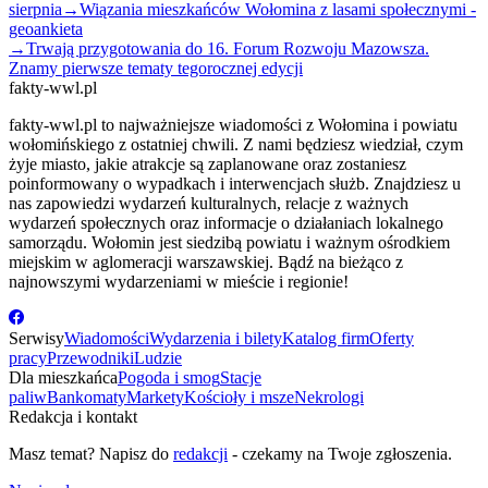
sierpnia
→
Wiązania mieszkańców Wołomina z lasami społecznymi -
geoankieta
→
Trwają przygotowania do 16. Forum Rozwoju Mazowsza.
Znamy pierwsze tematy tegorocznej edycji
fakty-wwl.pl
fakty-wwl.pl to najważniejsze wiadomości z Wołomina i powiatu
wołomińskiego z ostatniej chwili. Z nami będziesz wiedział, czym
żyje miasto, jakie atrakcje są zaplanowane oraz zostaniesz
poinformowany o wypadkach i interwencjach służb. Znajdziesz u
nas zapowiedzi wydarzeń kulturalnych, relacje z ważnych
wydarzeń społecznych oraz informacje o działaniach lokalnego
samorządu. Wołomin jest siedzibą powiatu i ważnym ośrodkiem
miejskim w aglomeracji warszawskiej. Bądź na bieżąco z
najnowszymi wydarzeniami w mieście i regionie!
Serwisy
Wiadomości
Wydarzenia i bilety
Katalog firm
Oferty
pracy
Przewodniki
Ludzie
Dla mieszkańca
Pogoda i smog
Stacje
paliw
Bankomaty
Markety
Kościoły i msze
Nekrologi
Redakcja i kontakt
Masz temat? Napisz do
redakcji
- czekamy na Twoje zgłoszenia.