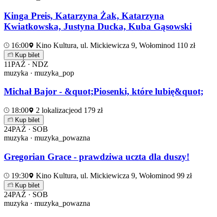
Kinga Preis, Katarzyna Żak, Katarzyna
Kwiatkowska, Justyna Ducka, Kuba Gąsowski
16:00
Kino Kultura, ul. Mickiewicza 9, Wołomin
od 110 zł
Kup bilet
11
PAŹ · NDZ
muzyka · muzyka_pop
Michał Bajor - &quot;Piosenki, które lubię&quot;
18:00
2 lokalizacje
od 179 zł
Kup bilet
24
PAŹ · SOB
muzyka · muzyka_powazna
Gregorian Grace - prawdziwa uczta dla duszy!
19:30
Kino Kultura, ul. Mickiewicza 9, Wołomin
od 99 zł
Kup bilet
24
PAŹ · SOB
muzyka · muzyka_powazna