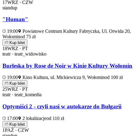
17
WRZ · CZW
standup
"Human"
19:00
Powiatowe Centrum Kultury Fabryczka, Ul. Orwida 20,
Wołomin
od 75 zł
Kup bilet
18
WRZ · PT
teatr · teatr_widowisko
Burleska by Rose de Noir w Kinie Kultury Wołomin
19:00
Kino Kultura, ul. Mickiewicza 9, Wołomin
od 100 zł
Kup bilet
25
WRZ · PT
teatr · teatr_komedia
Optymiści 2 - czyli nasi w autokarze do Bułgarii
17:00
2 lokalizacje
od 110 zł
Kup bilet
1
PAŹ · CZW
standup