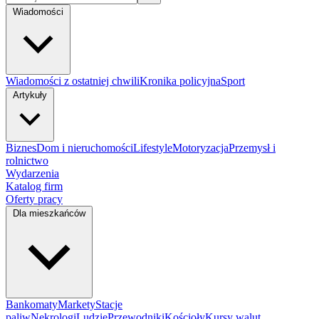
Wiadomości
Wiadomości z ostatniej chwili
Kronika policyjna
Sport
Artykuły
Biznes
Dom i nieruchomości
Lifestyle
Motoryzacja
Przemysł i
rolnictwo
Wydarzenia
Katalog firm
Oferty pracy
Dla mieszkańców
Bankomaty
Markety
Stacje
paliw
Nekrologi
Ludzie
Przewodniki
Kościoły
Kursy walut