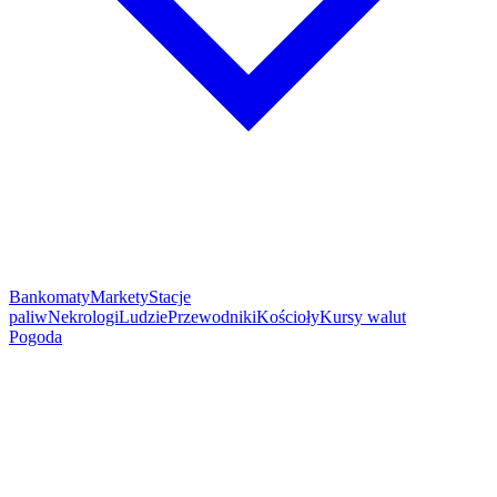
Bankomaty
Markety
Stacje
paliw
Nekrologi
Ludzie
Przewodniki
Kościoły
Kursy walut
Pogoda