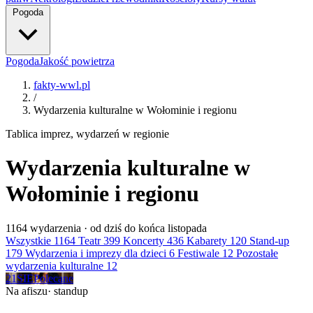
Pogoda
Pogoda
Jakość powietrza
fakty-wwl.pl
/
Wydarzenia kulturalne w Wołominie i regionu
Tablica imprez, wydarzeń w regionie
Wydarzenia kulturalne w
Wołominie i regionu
1164
wydarzenia · od dziś do końca listopada
Wszystkie
1164
Teatr
399
Koncerty
436
Kabarety
120
Stand-up
179
Wydarzenia i imprezy dla dzieci
6
Festiwale
12
Pozostałe
wydarzenia kulturalne
12
21
SIE
Polecane
Na afiszu
· standup