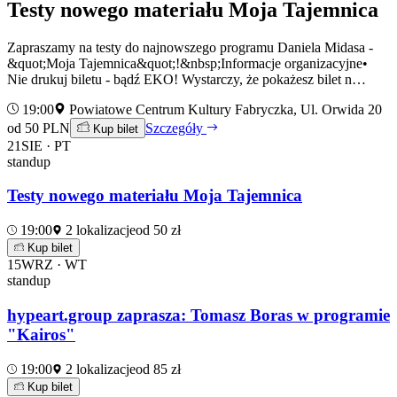
Testy nowego materiału Moja Tajemnica
Zapraszamy na testy do najnowszego programu Daniela Midasa -
&quot;Moja Tajemnica&quot;!&nbsp;Informacje organizacyjne•
Nie drukuj biletu - bądź EKO! Wystarczy, że pokażesz bilet n…
19:00
Powiatowe Centrum Kultury Fabryczka, Ul. Orwida 20
od 50 PLN
Szczegóły
Kup bilet
21
SIE · PT
standup
Testy nowego materiału Moja Tajemnica
19:00
2 lokalizacje
od 50 zł
Kup bilet
15
WRZ · WT
standup
hypeart.group zaprasza: Tomasz Boras w programie
"Kairos"
19:00
2 lokalizacje
od 85 zł
Kup bilet