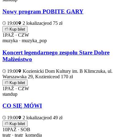
Nowy program POBITE GARY
19:00
2 lokalizacje
od 75 zł
Kup bilet
1
PAŹ · CZW
muzyka · muzyka_pop
Koncert legendarnego zespołu Stare Dobre
Małżeństwo
19:00
Kozienicki Dom Kultury im. B Klimczuka, ul.
Warszawska 29, Kozienice
od 170 zł
Kup bilet
1
PAŹ · CZW
standup
CO SIĘ MÓWI
19:00
2 lokalizacje
od 49 zł
Kup bilet
10
PAŹ · SOB
teatr · teatr_komedia