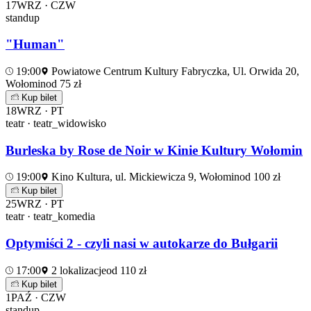
17
WRZ · CZW
standup
"Human"
19:00
Powiatowe Centrum Kultury Fabryczka, Ul. Orwida 20,
Wołomin
od 75 zł
Kup bilet
18
WRZ · PT
teatr · teatr_widowisko
Burleska by Rose de Noir w Kinie Kultury Wołomin
19:00
Kino Kultura, ul. Mickiewicza 9, Wołomin
od 100 zł
Kup bilet
25
WRZ · PT
teatr · teatr_komedia
Optymiści 2 - czyli nasi w autokarze do Bułgarii
17:00
2 lokalizacje
od 110 zł
Kup bilet
1
PAŹ · CZW
standup