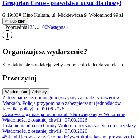
Gregorian Grace - prawdziwa uczta dla duszy!
19:30
Kino Kultura, ul. Mickiewicza 9, Wołomin
od 99 zł
Kup bilet
‹ Poprzednia
1
2
3
…
100
Następna ›
Organizujesz wydarzenie?
Skontaktuj się z redakcją, żeby dodać je do kalendarza miasta.
Przeczytaj
Wiadomości
Artykuły
Zatrzymanie bezdomnego mężczyzny za kradzież roweru w
Markach. Policja przypomina o zabezpieczaniu jednośladów
Kronika policyjna · 09.08.2026
Czasowa organizacja ruchu na ul. Starowiejskiej w Wołominie
Wiadomości z ostatniej chwili · 07.08.2026
Lista nieruchomości Gminy Wołomin przeznaczonych do sprzedaży
Wiadomości z ostatniej chwili · 07.08.2026
45-letni kierowca z sześcioma dożywotnimi zakazami prowadzenia