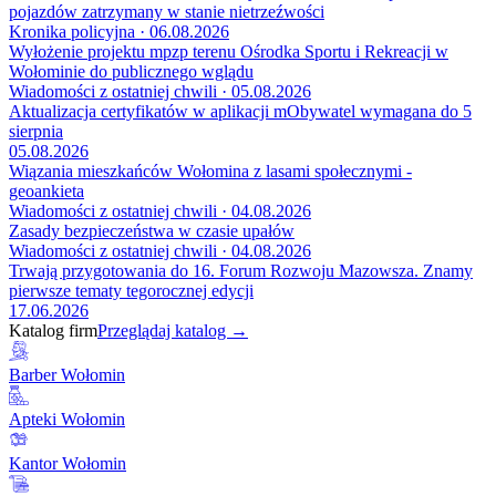
pojazdów zatrzymany w stanie nietrzeźwości
Kronika policyjna · 06.08.2026
Wyłożenie projektu mpzp terenu Ośrodka Sportu i Rekreacji w
Wołominie do publicznego wglądu
Wiadomości z ostatniej chwili · 05.08.2026
Aktualizacja certyfikatów w aplikacji mObywatel wymagana do 5
sierpnia
05.08.2026
Wiązania mieszkańców Wołomina z lasami społecznymi -
geoankieta
Wiadomości z ostatniej chwili · 04.08.2026
Zasady bezpieczeństwa w czasie upałów
Wiadomości z ostatniej chwili · 04.08.2026
Trwają przygotowania do 16. Forum Rozwoju Mazowsza. Znamy
pierwsze tematy tegorocznej edycji
17.06.2026
Katalog firm
Przeglądaj katalog →
Barber Wołomin
Apteki Wołomin
Kantor Wołomin