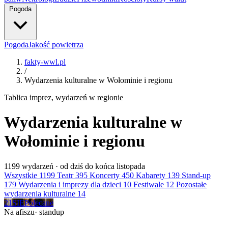
Pogoda
Pogoda
Jakość powietrza
fakty-wwl.pl
/
Wydarzenia kulturalne w Wołominie i regionu
Tablica imprez, wydarzeń w regionie
Wydarzenia kulturalne w
Wołominie i regionu
1199
wydarzeń · od dziś do końca listopada
Wszystkie
1199
Teatr
395
Koncerty
450
Kabarety
139
Stand-up
179
Wydarzenia i imprezy dla dzieci
10
Festiwale
12
Pozostałe
wydarzenia kulturalne
14
21
SIE
Polecane
Na afiszu
· standup