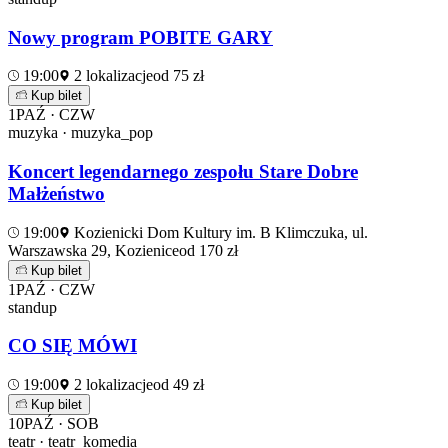
Nowy program POBITE GARY
19:00
2 lokalizacje
od 75 zł
Kup bilet
1
PAŹ · CZW
muzyka · muzyka_pop
Koncert legendarnego zespołu Stare Dobre
Małżeństwo
19:00
Kozienicki Dom Kultury im. B Klimczuka, ul.
Warszawska 29, Kozienice
od 170 zł
Kup bilet
1
PAŹ · CZW
standup
CO SIĘ MÓWI
19:00
2 lokalizacje
od 49 zł
Kup bilet
10
PAŹ · SOB
teatr · teatr_komedia