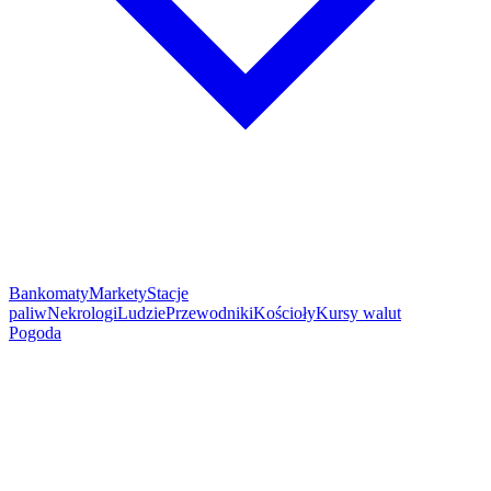
Bankomaty
Markety
Stacje
paliw
Nekrologi
Ludzie
Przewodniki
Kościoły
Kursy walut
Pogoda