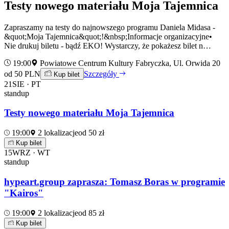
Testy nowego materiału Moja Tajemnica
Zapraszamy na testy do najnowszego programu Daniela Midasa -
&quot;Moja Tajemnica&quot;!&nbsp;Informacje organizacyjne•
Nie drukuj biletu - bądź EKO! Wystarczy, że pokażesz bilet n…
19:00
Powiatowe Centrum Kultury Fabryczka, Ul. Orwida 20
od 50 PLN
Szczegóły
Kup bilet
21
SIE · PT
standup
Testy nowego materiału Moja Tajemnica
19:00
2 lokalizacje
od 50 zł
Kup bilet
15
WRZ · WT
standup
hypeart.group zaprasza: Tomasz Boras w programie
"Kairos"
19:00
2 lokalizacje
od 85 zł
Kup bilet