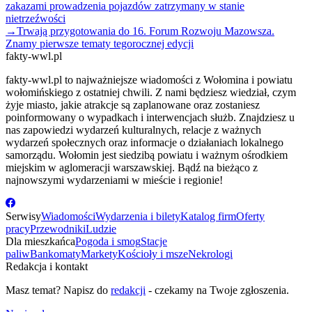
zakazami prowadzenia pojazdów zatrzymany w stanie
nietrzeźwości
→
Trwają przygotowania do 16. Forum Rozwoju Mazowsza.
Znamy pierwsze tematy tegorocznej edycji
fakty-wwl.pl
fakty-wwl.pl to najważniejsze wiadomości z Wołomina i powiatu
wołomińskiego z ostatniej chwili. Z nami będziesz wiedział, czym
żyje miasto, jakie atrakcje są zaplanowane oraz zostaniesz
poinformowany o wypadkach i interwencjach służb. Znajdziesz u
nas zapowiedzi wydarzeń kulturalnych, relacje z ważnych
wydarzeń społecznych oraz informacje o działaniach lokalnego
samorządu. Wołomin jest siedzibą powiatu i ważnym ośrodkiem
miejskim w aglomeracji warszawskiej. Bądź na bieżąco z
najnowszymi wydarzeniami w mieście i regionie!
Serwisy
Wiadomości
Wydarzenia i bilety
Katalog firm
Oferty
pracy
Przewodniki
Ludzie
Dla mieszkańca
Pogoda i smog
Stacje
paliw
Bankomaty
Markety
Kościoły i msze
Nekrologi
Redakcja i kontakt
Masz temat? Napisz do
redakcji
- czekamy na Twoje zgłoszenia.