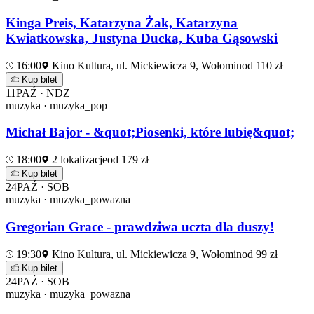
Kinga Preis, Katarzyna Żak, Katarzyna
Kwiatkowska, Justyna Ducka, Kuba Gąsowski
16:00
Kino Kultura, ul. Mickiewicza 9, Wołomin
od 110 zł
Kup bilet
11
PAŹ · NDZ
muzyka · muzyka_pop
Michał Bajor - &quot;Piosenki, które lubię&quot;
18:00
2 lokalizacje
od 179 zł
Kup bilet
24
PAŹ · SOB
muzyka · muzyka_powazna
Gregorian Grace - prawdziwa uczta dla duszy!
19:30
Kino Kultura, ul. Mickiewicza 9, Wołomin
od 99 zł
Kup bilet
24
PAŹ · SOB
muzyka · muzyka_powazna