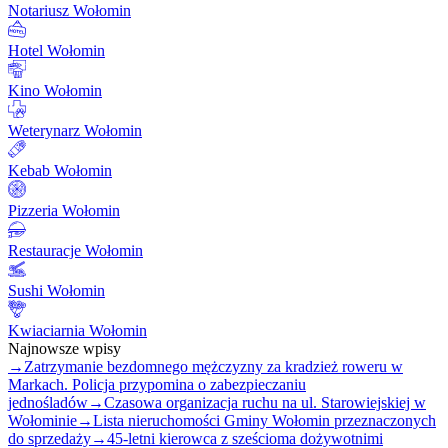
Notariusz Wołomin
Hotel Wołomin
Kino Wołomin
Weterynarz Wołomin
Kebab Wołomin
Pizzeria Wołomin
Restauracje Wołomin
Sushi Wołomin
Kwiaciarnia Wołomin
Najnowsze wpisy
→
Zatrzymanie bezdomnego mężczyzny za kradzież roweru w
Markach. Policja przypomina o zabezpieczaniu
jednośladów
→
Czasowa organizacja ruchu na ul. Starowiejskiej w
Wołominie
→
Lista nieruchomości Gminy Wołomin przeznaczonych
do sprzedaży
→
45-letni kierowca z sześcioma dożywotnimi