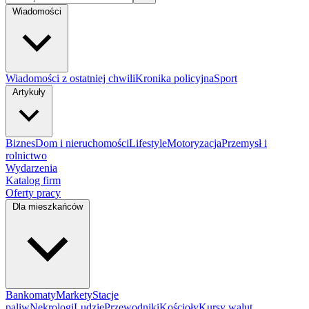
Wiadomości
Wiadomości z ostatniej chwili
Kronika policyjna
Sport
Artykuły
Biznes
Dom i nieruchomości
Lifestyle
Motoryzacja
Przemysł i
rolnictwo
Wydarzenia
Katalog firm
Oferty pracy
Dla mieszkańców
Bankomaty
Markety
Stacje
paliw
Nekrologi
Ludzie
Przewodniki
Kościoły
Kursy walut