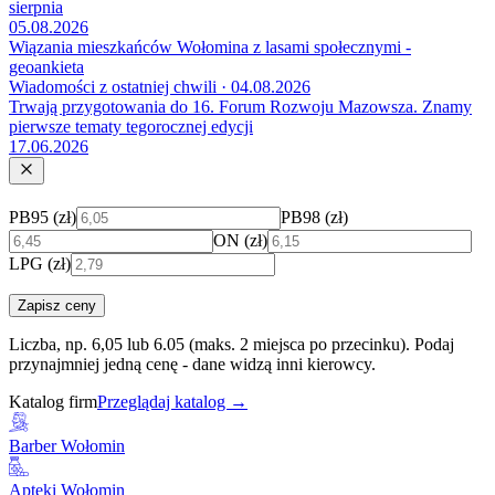
sierpnia
05.08.2026
Wiązania mieszkańców Wołomina z lasami społecznymi -
geoankieta
Wiadomości z ostatniej chwili · 04.08.2026
Trwają przygotowania do 16. Forum Rozwoju Mazowsza. Znamy
pierwsze tematy tegorocznej edycji
17.06.2026
PB95 (zł)
PB98 (zł)
ON (zł)
LPG (zł)
Zapisz ceny
Liczba, np. 6,05 lub 6.05 (maks. 2 miejsca po przecinku). Podaj
przynajmniej jedną cenę - dane widzą inni kierowcy.
Katalog firm
Przeglądaj katalog →
Barber Wołomin
Apteki Wołomin