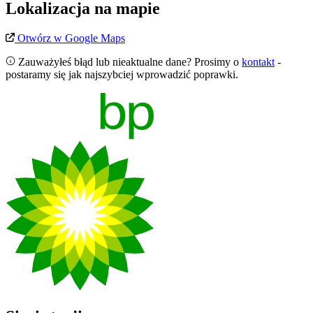
Lokalizacja na mapie
Leaflet
|
©
OpenStreetMap
ST
Otwórz w Google Maps
+
Zauważyłeś błąd lub nieaktualne dane? Prosimy o
kontakt
-
−
postaramy się jak najszybciej wprowadzić poprawki.