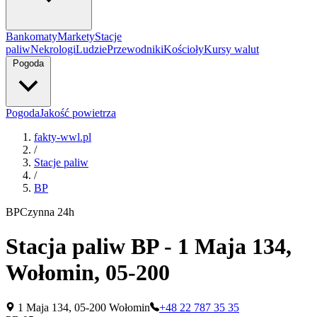
Bankomaty
Markety
Stacje
paliw
Nekrologi
Ludzie
Przewodniki
Kościoły
Kursy walut
Pogoda
Pogoda
Jakość powietrza
fakty-wwl.pl
/
Stacje paliw
/
BP
BP
Czynna 24h
Stacja paliw BP - 1 Maja 134,
Wołomin, 05-200
1 Maja 134, 05-200 Wołomin
+48 22 787 35 35