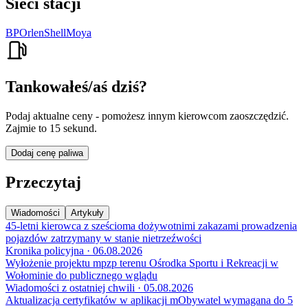
Sieci stacji
BP
Orlen
Shell
Moya
Tankowałeś/aś dziś?
Podaj aktualne ceny - pomożesz innym kierowcom zaoszczędzić.
Zajmie to 15 sekund.
Dodaj cenę paliwa
Przeczytaj
Wiadomości
Artykuły
45-letni kierowca z sześcioma dożywotnimi zakazami prowadzenia
pojazdów zatrzymany w stanie nietrzeźwości
Kronika policyjna · 06.08.2026
Wyłożenie projektu mpzp terenu Ośrodka Sportu i Rekreacji w
Wołominie do publicznego wglądu
Wiadomości z ostatniej chwili · 05.08.2026
Aktualizacja certyfikatów w aplikacji mObywatel wymagana do 5