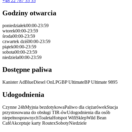
+48 22 787 35 35
Godziny otwarcia
poniedziałek
00:00-23:59
wtorek
00:00-23:59
środa
00:00-23:59
czwartek
dziś
00:00-23:59
piątek
00:00-23:59
sobota
00:00-23:59
niedziela
00:00-23:59
Dostępne paliwa
Kanister AdBlue
Diesel On
LPG
BP Ultimate
BP Ultimate 98
95
Udogodnienia
Czynne 24h
Myjnia bezdotykowa
Paliwo dla ciężarówek
Stacja
przystosowana do obsługi TIR-ów
Udogodnienia dla osób
niepełnosprawnych
Toaleta
Hotspot Wifi
Sklep
Wild Bean
Café
Akceptuje karty Routex
Soboty
Niedziele