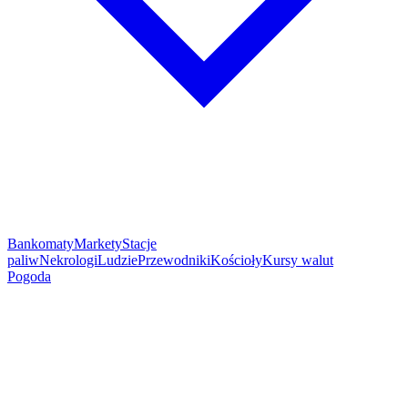
Bankomaty
Markety
Stacje
paliw
Nekrologi
Ludzie
Przewodniki
Kościoły
Kursy walut
Pogoda