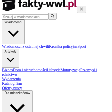
Wiadomości
Wiadomości z ostatniej chwili
Kronika policyjna
Sport
Artykuły
Biznes
Dom i nieruchomości
Lifestyle
Motoryzacja
Przemysł i
rolnictwo
Wydarzenia
Katalog firm
Oferty pracy
Dla mieszkańców