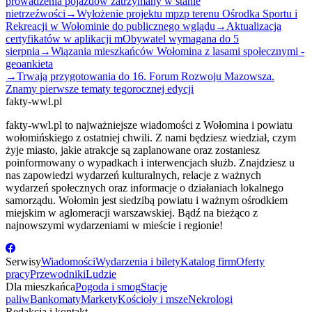
prowadzenia pojazdów zatrzymany w stanie
nietrzeźwości
→
Wyłożenie projektu mpzp terenu Ośrodka Sportu i
Rekreacji w Wołominie do publicznego wglądu
→
Aktualizacja
certyfikatów w aplikacji mObywatel wymagana do 5
sierpnia
→
Wiązania mieszkańców Wołomina z lasami społecznymi -
geoankieta
→
Trwają przygotowania do 16. Forum Rozwoju Mazowsza.
Znamy pierwsze tematy tegorocznej edycji
fakty-wwl.pl
fakty-wwl.pl to najważniejsze wiadomości z Wołomina i powiatu
wołomińskiego z ostatniej chwili. Z nami będziesz wiedział, czym
żyje miasto, jakie atrakcje są zaplanowane oraz zostaniesz
poinformowany o wypadkach i interwencjach służb. Znajdziesz u
nas zapowiedzi wydarzeń kulturalnych, relacje z ważnych
wydarzeń społecznych oraz informacje o działaniach lokalnego
samorządu. Wołomin jest siedzibą powiatu i ważnym ośrodkiem
miejskim w aglomeracji warszawskiej. Bądź na bieżąco z
najnowszymi wydarzeniami w mieście i regionie!
Serwisy
Wiadomości
Wydarzenia i bilety
Katalog firm
Oferty
pracy
Przewodniki
Ludzie
Dla mieszkańca
Pogoda i smog
Stacje
paliw
Bankomaty
Markety
Kościoły i msze
Nekrologi
Redakcja i kontakt