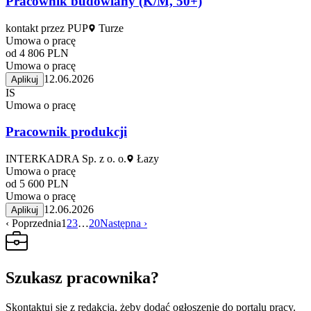
Pracownik budowlany (K/M, 50+)
kontakt przez PUP
Turze
Umowa o pracę
od 4 806 PLN
Umowa o pracę
12.06.2026
Aplikuj
IS
Umowa o pracę
Pracownik produkcji
INTERKADRA Sp. z o. o.
Łazy
Umowa o pracę
od 5 600 PLN
Umowa o pracę
12.06.2026
Aplikuj
‹ Poprzednia
1
2
3
…
20
Następna ›
Szukasz pracownika?
Skontaktuj się z redakcją, żeby dodać ogłoszenie do portalu pracy.