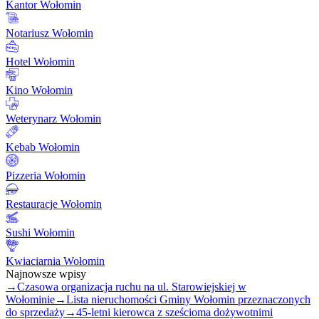
Kantor Wołomin
Notariusz Wołomin
Hotel Wołomin
Kino Wołomin
Weterynarz Wołomin
Kebab Wołomin
Pizzeria Wołomin
Restauracje Wołomin
Sushi Wołomin
Kwiaciarnia Wołomin
Najnowsze wpisy
→
Czasowa organizacja ruchu na ul. Starowiejskiej w
Wołominie
→
Lista nieruchomości Gminy Wołomin przeznaczonych
do sprzedaży
→
45-letni kierowca z sześcioma dożywotnimi