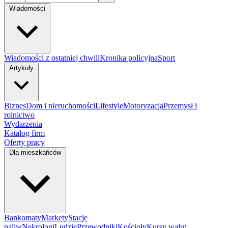
Wiadomości
Wiadomości z ostatniej chwili
Kronika policyjna
Sport
Artykuły
Biznes
Dom i nieruchomości
Lifestyle
Motoryzacja
Przemysł i
rolnictwo
Wydarzenia
Katalog firm
Oferty pracy
Dla mieszkańców
Bankomaty
Markety
Stacje
paliw
Nekrologi
Ludzie
Przewodniki
Kościoły
Kursy walut