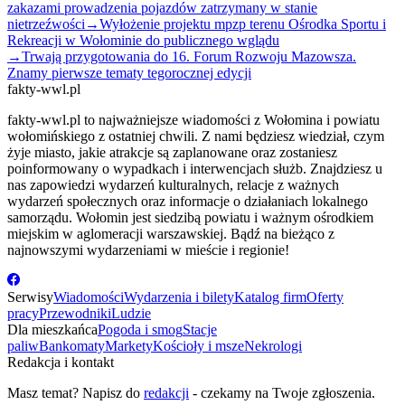
zakazami prowadzenia pojazdów zatrzymany w stanie
nietrzeźwości
→
Wyłożenie projektu mpzp terenu Ośrodka Sportu i
Rekreacji w Wołominie do publicznego wglądu
→
Trwają przygotowania do 16. Forum Rozwoju Mazowsza.
Znamy pierwsze tematy tegorocznej edycji
fakty-wwl.pl
fakty-wwl.pl to najważniejsze wiadomości z Wołomina i powiatu
wołomińskiego z ostatniej chwili. Z nami będziesz wiedział, czym
żyje miasto, jakie atrakcje są zaplanowane oraz zostaniesz
poinformowany o wypadkach i interwencjach służb. Znajdziesz u
nas zapowiedzi wydarzeń kulturalnych, relacje z ważnych
wydarzeń społecznych oraz informacje o działaniach lokalnego
samorządu. Wołomin jest siedzibą powiatu i ważnym ośrodkiem
miejskim w aglomeracji warszawskiej. Bądź na bieżąco z
najnowszymi wydarzeniami w mieście i regionie!
Serwisy
Wiadomości
Wydarzenia i bilety
Katalog firm
Oferty
pracy
Przewodniki
Ludzie
Dla mieszkańca
Pogoda i smog
Stacje
paliw
Bankomaty
Markety
Kościoły i msze
Nekrologi
Redakcja i kontakt
Masz temat? Napisz do
redakcji
- czekamy na Twoje zgłoszenia.