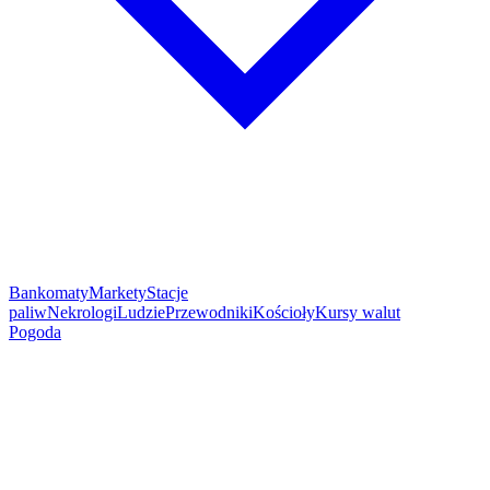
Bankomaty
Markety
Stacje
paliw
Nekrologi
Ludzie
Przewodniki
Kościoły
Kursy walut
Pogoda