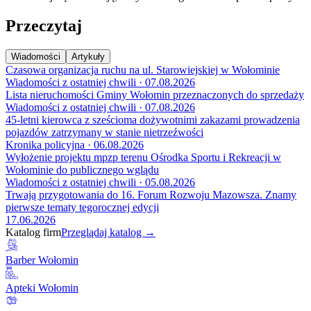
Przeczytaj
Wiadomości
Artykuły
Czasowa organizacja ruchu na ul. Starowiejskiej w Wołominie
Wiadomości z ostatniej chwili · 07.08.2026
Lista nieruchomości Gminy Wołomin przeznaczonych do sprzedaży
Wiadomości z ostatniej chwili · 07.08.2026
45-letni kierowca z sześcioma dożywotnimi zakazami prowadzenia
pojazdów zatrzymany w stanie nietrzeźwości
Kronika policyjna · 06.08.2026
Wyłożenie projektu mpzp terenu Ośrodka Sportu i Rekreacji w
Wołominie do publicznego wglądu
Wiadomości z ostatniej chwili · 05.08.2026
Trwają przygotowania do 16. Forum Rozwoju Mazowsza. Znamy
pierwsze tematy tegorocznej edycji
17.06.2026
Katalog firm
Przeglądaj katalog →
Barber Wołomin
Apteki Wołomin